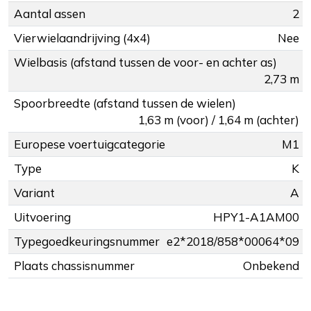
Aantal assen
2
Vierwielaandrijving (4x4)
Nee
Wielbasis (afstand tussen de voor- en achter as)
2,73 m
Spoorbreedte (afstand tussen de wielen)
1,63 m (voor) / 1,64 m (achter)
Europese voertuigcategorie
M1
Type
K
Variant
A
Uitvoering
HPY1-A1AM00
Typegoedkeuringsnummer
e2*2018/858*00064*09
Plaats chassisnummer
Onbekend