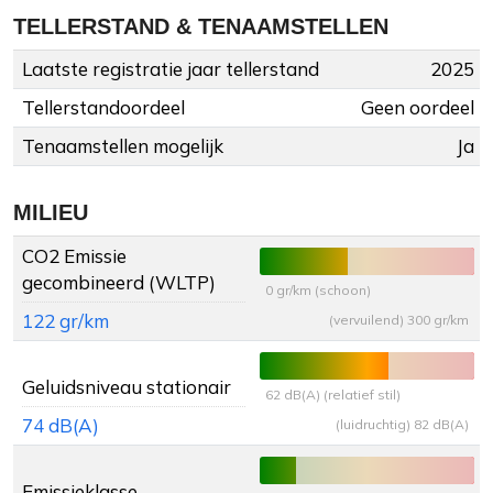
TELLERSTAND & TENAAMSTELLEN
Laatste registratie jaar tellerstand
2025
Tellerstandoordeel
Geen oordeel
Tenaamstellen mogelijk
Ja
MILIEU
CO2 Emissie
gecombineerd (WLTP)
0 gr/km (schoon)
122 gr/km
(vervuilend) 300 gr/km
Geluidsniveau stationair
62 dB(A) (relatief stil)
74 dB(A)
(luidruchtig) 82 dB(A)
Emissieklasse