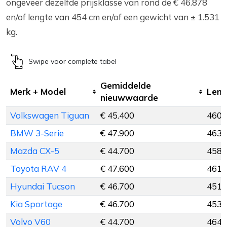
ongeveer dezelfde prijsklasse van rond de € 46.878
en/of lengte van 454 cm en/of een gewicht van ± 1.531
kg.
Swipe voor complete tabel
Gemiddelde
Merk + Model
Leng
nieuwwaarde
Volkswagen Tiguan
€ 45.400
460 
BMW 3-Serie
€ 47.900
463 
Mazda CX-5
€ 44.700
458 
Toyota RAV 4
€ 47.600
461 
Hyundai Tucson
€ 46.700
451 
Kia Sportage
€ 46.700
453 
Volvo V60
€ 44.700
464 