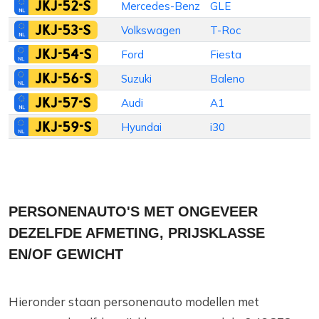
JKJ-52-S
Mercedes-Benz
GLE
S
JKJ-53-S
Volkswagen
T-Roc
S
JKJ-54-S
Ford
Fiesta
H
JKJ-56-S
Suzuki
Baleno
H
JKJ-57-S
Audi
A1
H
JKJ-59-S
Hyundai
i30
S
PERSONENAUTO'S MET ONGEVEER
DEZELFDE AFMETING, PRIJSKLASSE
EN/OF GEWICHT
Hieronder staan personenauto modellen met