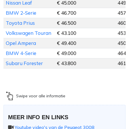
Nissan Leaf
€ 45.000
449 
BMW 2-Serie
€ 46.700
457 
Toyota Prius
€ 46.500
460 
Volkswagen Touran
€ 43.100
453 
Opel Ampera
€ 49.400
450 
BMW 4-Serie
€ 49.000
464 
Subaru Forester
€ 43.800
461 
Swipe voor alle informatie
MEER INFO EN LINKS
Youtube video's van de Peugeot 3008