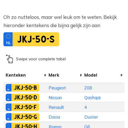
Oh zo nutteloos, maar wel leuk om te weten. Bekijk
hieronder kentekens die bijna gelijk zijn aan
JKJ-50-S
Swipe voor complete tabel
Kenteken
Merk
Model
I
JKJ-50-B
Peugeot
208
H
JKJ-50-D
Nissan
Qashqai
JKJ-50-F
Renault
4
H
JKJ-50-G
Dacia
Duster
H
JKJ-50-H
Xpeng
G6
S