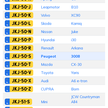
JKJ-50-J
Leapmotor
B10
H
JKJ-50-K
Volvo
XC90
JKJ-50-L
Skoda
Kamiq
H
JKJ-50-N
Nissan
Juke
JKJ-50-P
Hyundai
i30
S
JKJ-50-R
Renault
Arkana
H
JKJ-50-S
Peugeot
3008
JKJ-50-T
Mazda
CX-30
S
JKJ-50-V
Toyota
Yaris
H
JKJ-50-X
Audi
A6 e-tron
S
JKJ-50-Z
CUPRA
Born
S
JCW Countryman
JKJ-51-S
Mini
All4
S