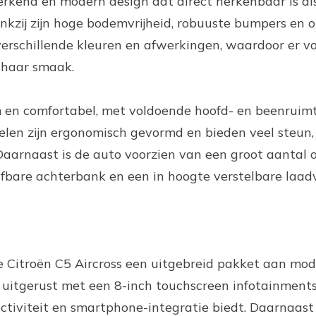
rkend en modern design dat direct herkenbaar is als
ankzij zijn hoge bodemvrijheid, robuuste bumpers en 
in verschillende kleuren en afwerkingen, waardoor er v
f haar smaak.
im en comfortabel, met voldoende hoofd- en beenruim
oelen zijn ergonomisch gevormd en bieden veel steun
 Daarnaast is de auto voorzien van een groot aantal
ifbare achterbank en een in hoogte verstelbare laadv
e Citroën C5 Aircross een uitgebreid pakket aan mo
d uitgerust met een 8-inch touchscreen infotainment
tiviteit en smartphone-integratie biedt. Daarnaast 