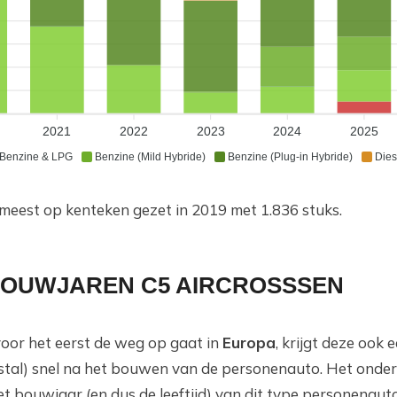
2021
2022
2023
2024
2025
Benzine & LPG
Benzine (Mild Hybride)
Benzine (Plug-in Hybride)
Dies
 meest op kenteken gezet in 2019 met 1.836 stuks.
 BOUWJAREN C5 AIRCROSSSEN
oor het eerst de weg op gaat in
Europa
, krijgt deze ook 
eestal) snel na het bouwen van de personenauto. Het onde
t bouwjaar (en dus de leeftijd) van dit type personenauto