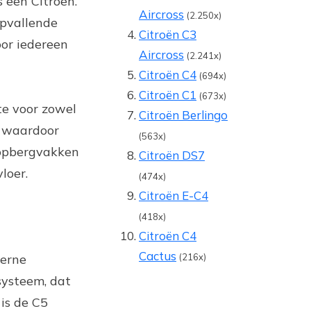
 een Citroën.
Aircross
(2.250x)
opvallende
Citroën C3
oor iedereen
Aircross
(2.241x)
Citroën C4
(694x)
Citroën C1
(673x)
te voor zowel
Citroën Berlingo
, waardoor
(563x)
 opbergvakken
Citroën DS7
loer.
(474x)
Citroën E-C4
(418x)
Citroën C4
Cactus
derne
(216x)
systeem, dat
is de C5