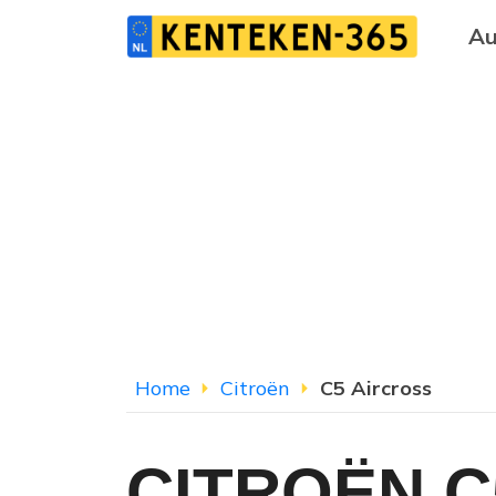
Au
Home
Citroën
C5 Aircross
CITROËN C