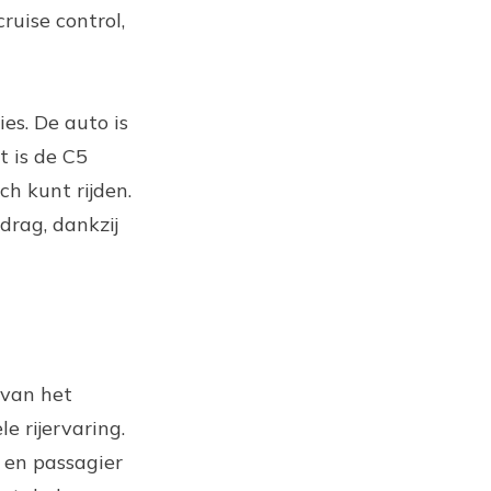
ruise control,
es. De auto is
t is de C5
ch kunt rijden.
drag, dankzij
 van het
e rijervaring.
 en passagier