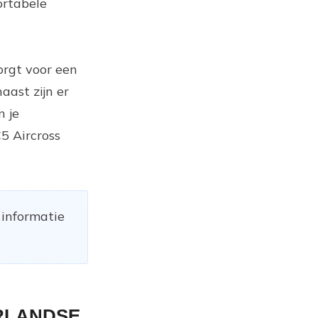
ortabele
orgt voor een
aast zijn er
n je
C5 Aircross
 informatie
ERLANDSE