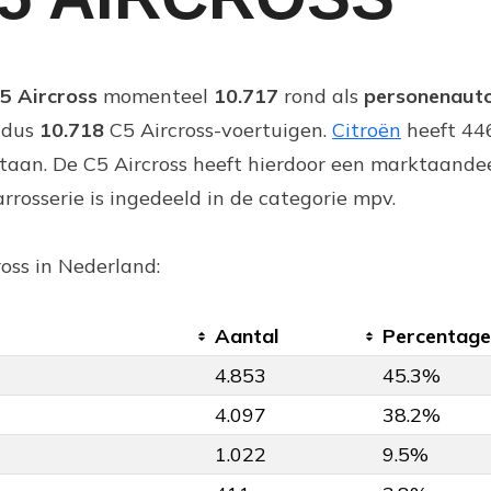
5 Aircross
momenteel
10.717
rond als
personenaut
r dus
10.718
C5 Aircross-voertuigen.
Citroën
heeft 44
taan. De C5 Aircross heeft hierdoor een marktaande
rrosserie is ingedeeld in de categorie mpv.
ross in Nederland:
Aantal
Percentage
4.853
45.3%
4.097
38.2%
1.022
9.5%