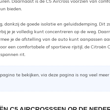
uilen. Daarnaast is de C5 Aircross voorzien van comf
eun bieden.
g, dankzij de goede isolatie en geluidsdemping. Dit z
bij je je volledig kunt concentreren op de weg. Daarn
rmee je de afstelling van de auto kunt aanpassen aa
oor een comfortabele of sportieve rijstijl, de Citroën 
tspannen rit.
agina te bekijken, via deze pagina is nog veel meer
OËN C5 AIRCROSSSEN OP DE NED