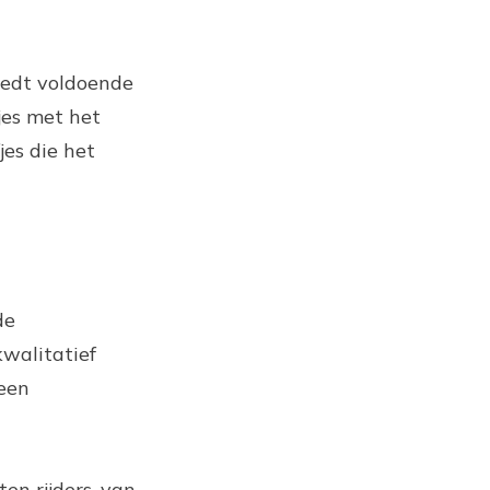
iedt voldoende
jes met het
jes die het
de
kwalitatief
een
ten rijders, van