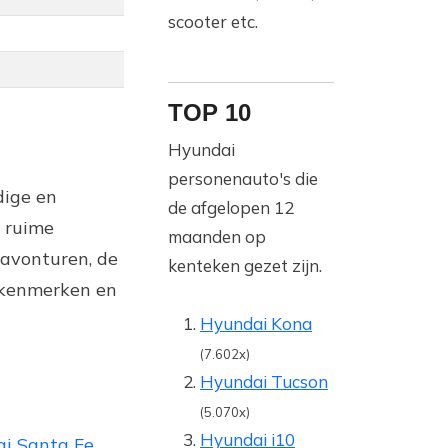
scooter etc.
TOP 10
Hyundai
personenauto's die
dige en
de afgelopen 12
n ruime
maanden op
 avonturen, de
kenteken gezet zijn.
, kenmerken en
Hyundai Kona
(7.602x)
Hyundai Tucson
(5.070x)
Hyundai i10
i Santa Fe
.