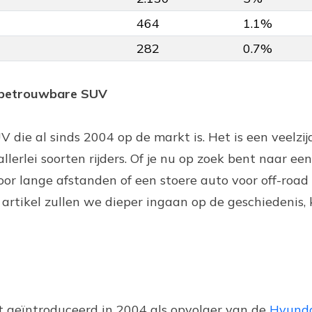
464
1.1%
282
0.7%
n betrouwbare SUV
die al sinds 2004 op de markt is. Het is een veelzij
llerlei soorten rijders. Of je nu op zoek bent naar ee
or lange afstanden of een stoere auto voor off-road
t artikel zullen we dieper ingaan op de geschiedenis
 geïntroduceerd in 2004 als opvolger van de
Hyunda