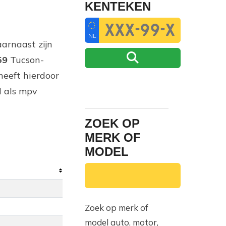
KENTEKEN
NL
aarnaast zijn
59
Tucson-
heeft hierdoor
d als mpv
ZOEK OP
MERK OF
MODEL
Zoek op merk of
model auto, motor,