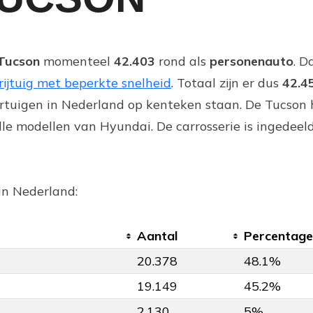
Tucson
momenteel
42.403
rond als
personenauto
. D
rijtuig met beperkte snelheid
. Totaal zijn er dus
42.4
rtuigen in Nederland op kenteken staan. De Tucson 
e modellen van Hyundai. De carrosserie is ingedeel
in Nederland:
Aantal
Percentage
20.378
48.1%
19.149
45.2%
2.130
5%