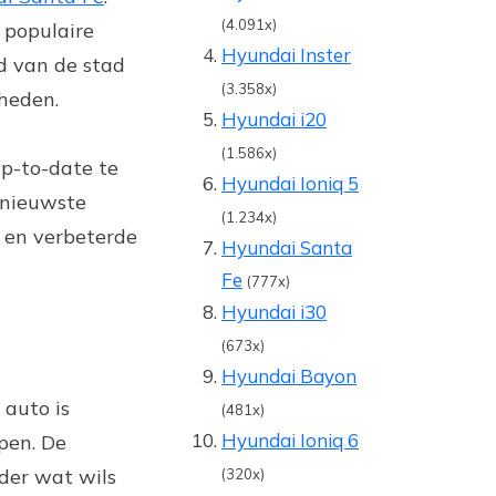
(4.091x)
 populaire
Hyundai Inster
d van de stad
(3.358x)
kheden.
Hyundai i20
(1.586x)
up-to-date te
Hyundai Ioniq 5
 nieuwste
(1.234x)
 en verbeterde
Hyundai Santa
Fe
(777x)
Hyundai i30
(673x)
Hyundai Bayon
 auto is
(481x)
Hyundai Ioniq 6
pen. De
eder wat wils
(320x)