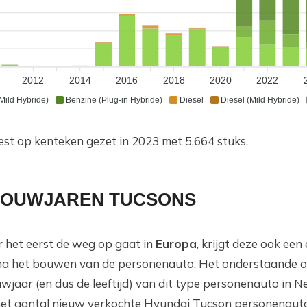
2012
2014
2016
2018
2020
2022
Mild Hybride)
Benzine (Plug-in Hybride)
Diesel
Diesel (Mild Hybride)
st op kenteken gezet in 2023 met 5.664 stuks.
 BOUWJAREN TUCSONS
het eerst de weg op gaat in
Europa
, krijgt deze ook een 
l na het bouwen van de personenauto. Het onderstaande o
jaar (en dus de leeftijd) van dit type personenauto in N
het aantal nieuw verkochte Hyundai Tucson personenauto'