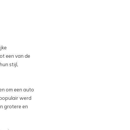
jke
tot een van de
n stijl,
ten om een auto
 populair werd
an grotere en