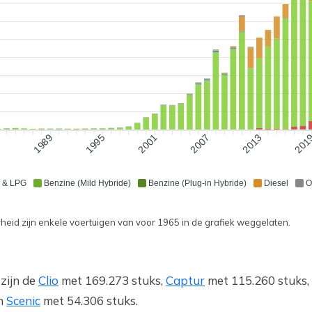
3
1989
1995
2001
2007
2013
201
 & LPG
Benzine (Mild Hybride)
Benzine (Plug-in Hybride)
Diesel
O
eid zijn enkele voertuigen van voor 1965 in de grafiek weggelaten.
zijn de
Clio
met 169.273 stuks,
Captur
met 115.260 stuks,
en
Scenic
met 54.306 stuks.