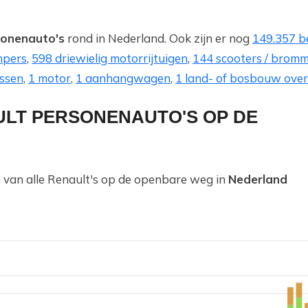
sonenauto's
rond in Nederland. Ook zijn er nog
149.357 be
mpers
,
598 driewielig motorrijtuigen
,
144 scooters / brom
ssen
,
1 motor
,
1 aanhangwagen
,
1 land- of bosbouw over
ULT PERSONENAUTO'S OP DE
n van alle Renault's op de openbare weg in
Nederland