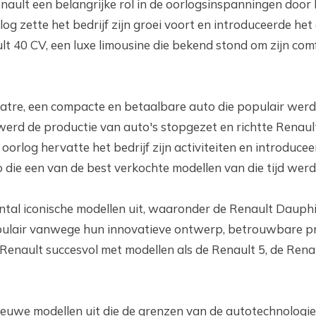
nault een belangrijke rol in de oorlogsinspanningen door 
og zette het bedrijf zijn groei voort en introduceerde het
t 40 CV, een luxe limousine die bekend stond om zijn com
atre, een compacte en betaalbare auto die populair werd 
erd de productie van auto's stopgezet en richtte Renault
oorlog hervatte het bedrijf zijn activiteiten en introduce
 die een van de best verkochte modellen van die tijd werd
antal iconische modellen uit, waaronder de Renault Dauph
pulair vanwege hun innovatieve ontwerp, betrouwbare pr
f Renault succesvol met modellen als de Renault 5, de Rena
nieuwe modellen uit die de grenzen van de autotechnologie