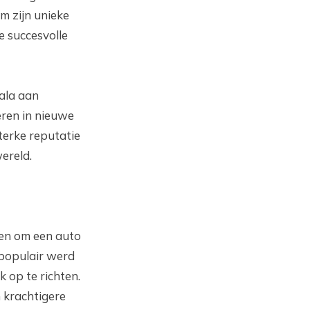
om zijn unieke
e succesvolle
ala aan
eren in nieuwe
terke reputatie
ereld.
ten om een auto
 populair werd
 op te richten.
 krachtigere