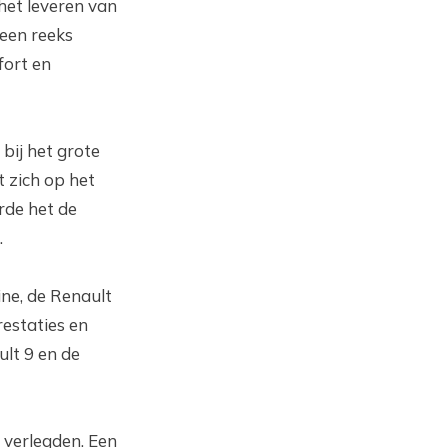
het leveren van
 een reeks
fort en
bij het grote
 zich op het
erde het de
.
ine, de Renault
estaties en
ult 9 en de
 verlegden. Een