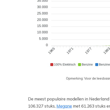
35.000
30.000
25.000
20.000
15.000
10.000
5.000
0
1971
1977
198
1965
100% Elektrisch
Benzine
Benzine
Opmerking: Voor de leesbaarh
De meest populaire modellen in Nederland 
106.327 stuks,
Megane
met 61.263 stuks 