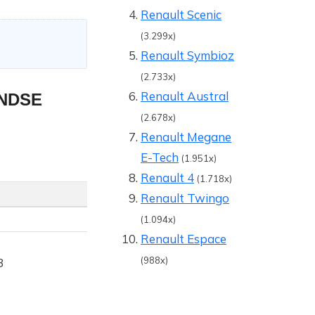
Renault Scenic
(3.299x)
Renault Symbioz
(2.733x)
Renault Austral
NDSE
(2.678x)
Renault Megane
E-Tech
(1.951x)
Renault 4
(1.718x)
Renault Twingo
(1.094x)
Renault Espace
(988x)
3