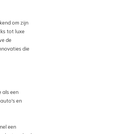
kend om zijn
ks tot luxe
we de
nnovaties die
 als een
nauto's en
nel een