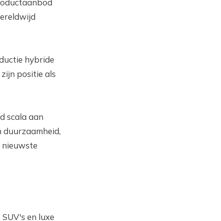
productaanbod
wereldwijd
ductie hybride
ijn positie als
d scala aan
en duurzaamheid,
e nieuwste
 SUV's en luxe