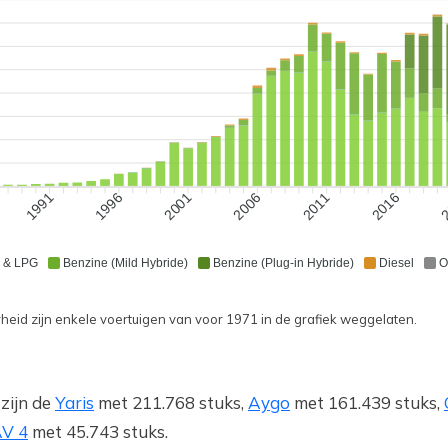
1991
1996
2001
2006
2011
2016
2
 & LPG
Benzine (Mild Hybride)
Benzine (Plug-in Hybride)
Diesel
O
eid zijn enkele voertuigen van voor 1971 in de grafiek weggelaten.
zijn de
Yaris
met 211.768 stuks,
Aygo
met 161.439 stuks,
V 4
met 45.743 stuks.