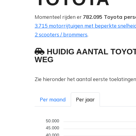
Momenteel rijden er
782.095 Toyota pers
3.715 motorrijtuigen met beperkte snelhei
2 scooters / brommers
.
HUIDIG AANTAL TOYO
WEG
Zie hieronder het aantal eerste toelating
Per maand
Per jaar
50.000
45.000
40.000