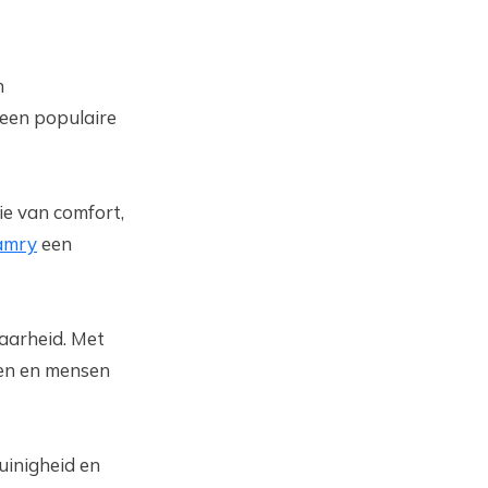
n
een populaire
ie van comfort,
amry
een
aarheid. Met
nen en mensen
uinigheid en