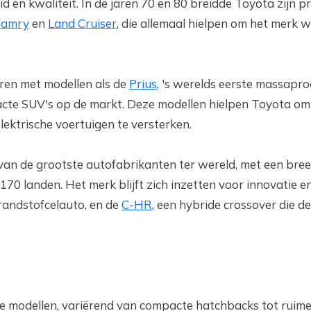
en kwaliteit. In de jaren 70 en 80 breidde Toyota zijn 
Camry
en
Land Cruiser
, die allemaal hielpen om het merk 
eren met modellen als de
Prius
, 's werelds eerste massapro
cte SUV's op de markt. Deze modellen hielpen Toyota om z
lektrische voertuigen te versterken.
an de grootste autofabrikanten ter wereld, met een bree
70 landen. Het merk blijft zich inzetten voor innovatie 
randstofcelauto, en de
C-HR
, een hybride crossover die d
e modellen, variërend van compacte hatchbacks tot ruime