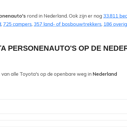
onenauto's
rond in Nederland. Ook zijn er nog
33.811 bed
d
,
725 campers
,
357 land- of bosbouwtrekkers
,
186 overig
TA PERSONENAUTO'S OP DE NED
en van alle Toyota's op de openbare weg in
Nederland