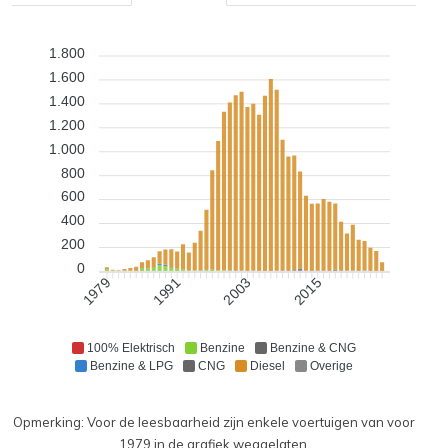
1.800
1.600
1.400
1.200
1.000
800
600
400
200
0
1991
2003
2015
1979
100% Elektrisch
Benzine
Benzine & CNG
Benzine & LPG
CNG
Diesel
Overige
Opmerking: Voor de leesbaarheid zijn enkele voertuigen van voor
1979 in de grafiek weggelaten.