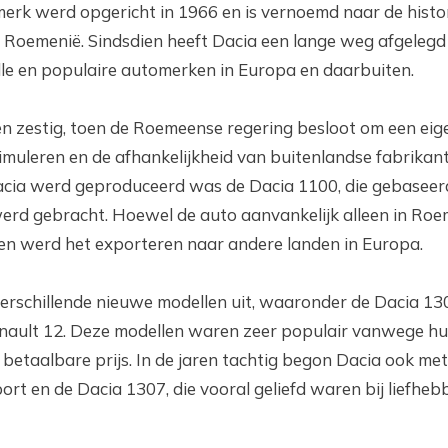
rk werd opgericht in 1966 en is vernoemd naar de histor
 Roemenië. Sindsdien heeft Dacia een lange weg afgelegd 
lle en populaire automerken in Europa en daarbuiten.
en zestig, toen de Roemeense regering besloot om een ei
timuleren en de afhankelijkheid van buitenlandse fabrikan
acia werd geproduceerd was de Dacia 1100, die gebasee
werd gebracht. Hoewel de auto aanvankelijk alleen in Ro
s en werd het exporteren naar andere landen in Europa.
erschillende nieuwe modellen uit, waaronder de Dacia 13
nault 12. Deze modellen waren zeer populair vanwege h
taalbare prijs. In de jaren tachtig begon Dacia ook met
rt en de Dacia 1307, die vooral geliefd waren bij liefheb