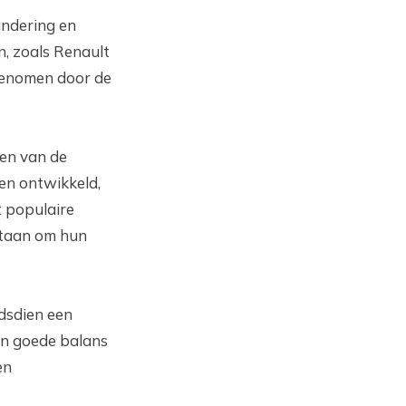
andering en
, zoals Renault
rgenomen door de
een van de
en ontwikkeld,
 populaire
staan om hun
dsdien een
een goede balans
en