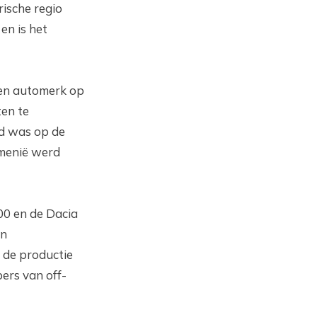
ische regio
en is het
gen automerk op
ten te
rd was op de
emenië werd
00 en de Dacia
un
 de productie
bers van off-