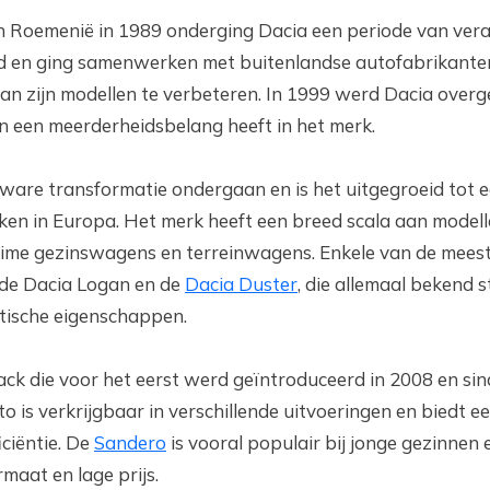
in Roemenië in 1989 onderging Dacia een periode van ver
d en ging samenwerken met buitenlandse autofabrikanten
 van zijn modellen te verbeteren. In 1999 werd Dacia ove
en een meerderheidsbelang heeft in het merk.
 ware transformatie ondergaan en is het uitgegroeid tot 
en in Europa. Het merk heeft een breed scala aan modell
uime gezinswagens en terreinwagens. Enkele van de meest
 de Dacia Logan en de
Dacia Duster
, die allemaal bekend 
tische eigenschappen.
ck die voor het eerst werd geïntroduceerd in 2008 en sin
o is verkrijgbaar in verschillende uitvoeringen en biedt 
iciëntie. De
Sandero
is vooral populair bij jonge gezinnen 
aat en lage prijs.