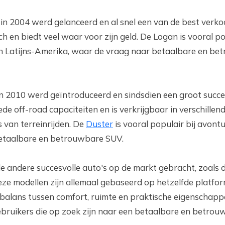
in 2004 werd gelanceerd en al snel een van de best verk
h en biedt veel waar voor zijn geld. De Logan is vooral po
 Latijns-Amerika, waar de vraag naar betaalbare en be
n 2010 werd geïntroduceerd en sindsdien een groot succ
e off-road capaciteiten en is verkrijgbaar in verschillend
 van terreinrijden. De
Duster
is vooral populair bij avontu
 betaalbare en betrouwbare SUV.
e andere succesvolle auto's op de markt gebracht, zoals 
e modellen zijn allemaal gebaseerd op hetzelfde platfor
alans tussen comfort, ruimte en praktische eigenschappe
gebruikers die op zoek zijn naar een betaalbare en betrou