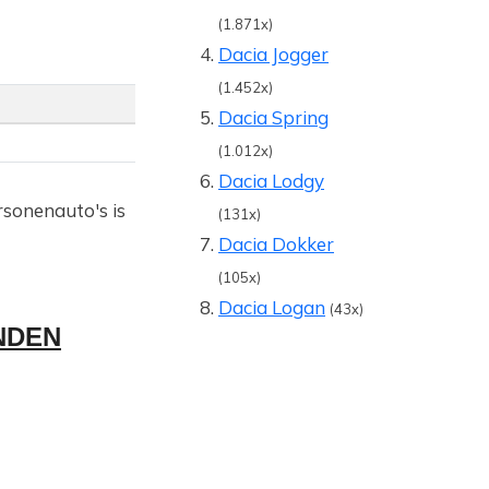
(1.871x)
Dacia Jogger
(1.452x)
Dacia Spring
(1.012x)
Dacia Lodgy
rsonenauto's is
(131x)
Dacia Dokker
(105x)
Dacia Logan
(43x)
NDEN