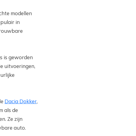
ochte modellen
pulair in
trouwbare
es is geworden
e uitvoeringen,
urlijke
de
Dacia Dokker
,
m als de
n. Ze zijn
wbare auto.