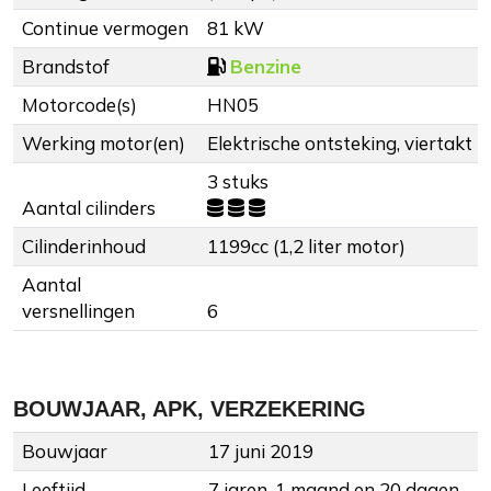
Continue vermogen
81 kW
Brandstof
Benzine
Motorcode(s)
HN05
Werking motor(en)
Elektrische ontsteking, viertakt
3 stuks
Aantal cilinders
Cilinderinhoud
1199cc (1,2 liter motor)
Aantal
versnellingen
6
BOUWJAAR, APK, VERZEKERING
Bouwjaar
17 juni 2019
Leeftijd
7 jaren, 1 maand en 20 dagen