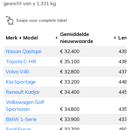
gewicht van ± 1.331 kg.
Swipe voor complete tabel
Gemiddelde
Merk + Model
Leng
nieuwwaarde
Nissan Qashqai
€ 32.400
439 
Toyota C-HR
€ 35.100
438 
Volvo V40
€ 32.800
437 
Kia Sportage
€ 33.200
448 
Renault Kadjar
€ 34.400
445 
Volkswagen Golf
Sportsvan
€ 34.800
435 
BMW 1-Serie
€ 33.900
433 
Ford Focus
€ 32.700
450 