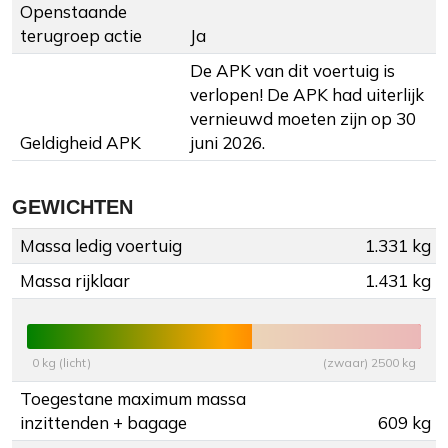
Openstaande
terugroep actie
Ja
De APK van dit voertuig is
verlopen! De APK had uiterlijk
vernieuwd moeten zijn op 30
Geldigheid APK
juni 2026.
GEWICHTEN
Massa ledig voertuig
1.331 kg
Massa rijklaar
1.431 kg
0 kg (licht)
(zwaar) 2500 kg
Toegestane maximum massa
inzittenden + bagage
609 kg