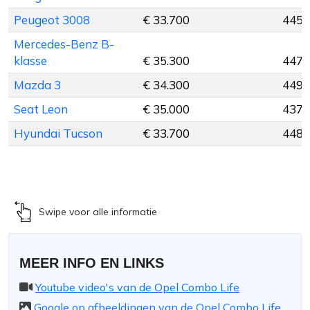
Peugeot 3008
€ 33.700
445 
Mercedes-Benz B-
klasse
€ 35.300
447 
Mazda 3
€ 34.300
449 
Seat Leon
€ 35.000
437 
Hyundai Tucson
€ 33.700
448 
Swipe voor alle informatie
MEER INFO EN LINKS
Youtube video's van de Opel Combo Life
Google op afbeeldingen van de Opel Combo Life