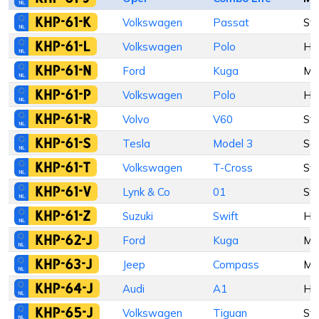
KHP-61-K
Volkswagen
Passat
St
KHP-61-L
Volkswagen
Polo
Ha
KHP-61-N
Ford
Kuga
M
KHP-61-P
Volkswagen
Polo
Ha
KHP-61-R
Volvo
V60
St
KHP-61-S
Tesla
Model 3
Se
KHP-61-T
Volkswagen
T-Cross
St
KHP-61-V
Lynk & Co
01
St
KHP-61-Z
Suzuki
Swift
Ha
KHP-62-J
Ford
Kuga
M
KHP-63-J
Jeep
Compass
M
KHP-64-J
Audi
A1
Ha
KHP-65-J
Volkswagen
Tiguan
St