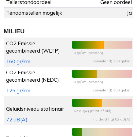
Tellerstandoordeel
Geen oordeel
Tenaamstellen mogelijk
Ja
MILIEU
CO2 Emissie
gecombineerd (WLTP)
0 gr/km (schoon)
160 gr/km
(vervuilend) 300 gr/km
CO2 Emissie
gecombineerd (NEDC)
0 gr/km (schoon)
125 gr/km
(vervuilend) 300 gr/km
Geluidsniveau stationair
62 dB(A) (relatief stil)
72 dB(A)
(luidruchtig) 82 dB(A)