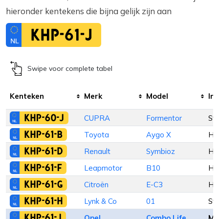
hieronder kentekens die bijna gelijk zijn aan
KHP-61-J
Swipe voor complete tabel
Kenteken
Merk
Model
Inr
KHP-60-J
CUPRA
Formentor
St
KHP-61-B
Toyota
Aygo X
Ha
KHP-61-D
Renault
Symbioz
Ha
KHP-61-F
Leapmotor
B10
Ha
KHP-61-G
Citroën
E-C3
Ha
KHP-61-H
Lynk & Co
01
St
KHP-61-J
Opel
Combo Life
M