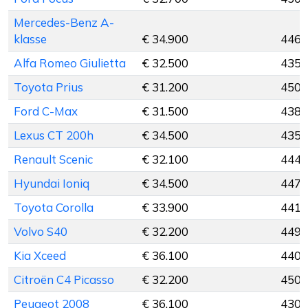
Mercedes-Benz A-
klasse
€ 34.900
446 
Alfa Romeo Giulietta
€ 32.500
435 
Toyota Prius
€ 31.200
450 
Ford C-Max
€ 31.500
438 
Lexus CT 200h
€ 34.500
435 
Renault Scenic
€ 32.100
444 
Hyundai Ioniq
€ 34.500
447 
Toyota Corolla
€ 33.900
441 
Volvo S40
€ 32.200
449 
Kia Xceed
€ 36.100
440 
Citroën C4 Picasso
€ 32.200
450 
Peugeot 2008
€ 36.100
430 