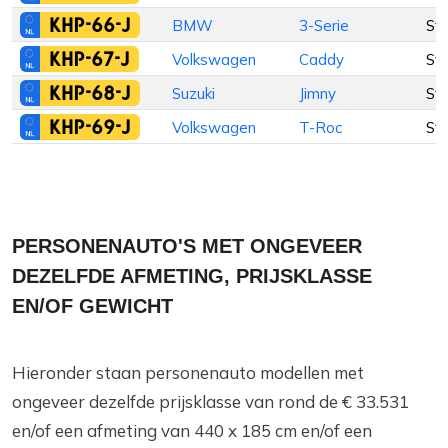
KHP-66-J
BMW
3-Serie
St
KHP-67-J
Volkswagen
Caddy
St
KHP-68-J
Suzuki
Jimny
St
KHP-69-J
Volkswagen
T-Roc
St
PERSONENAUTO'S MET ONGEVEER
DEZELFDE AFMETING, PRIJSKLASSE
EN/OF GEWICHT
Hieronder staan personenauto modellen met
ongeveer dezelfde prijsklasse van rond de € 33.531
en/of een afmeting van 440 x 185 cm en/of een