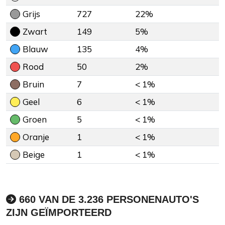
Grijs
727
22%
Zwart
149
5%
Blauw
135
4%
Rood
50
2%
Bruin
7
< 1%
Geel
6
< 1%
Groen
5
< 1%
Oranje
1
< 1%
Beige
1
< 1%
660 VAN DE 3.236 PERSONENAUTO'S
ZIJN GEÏMPORTEERD