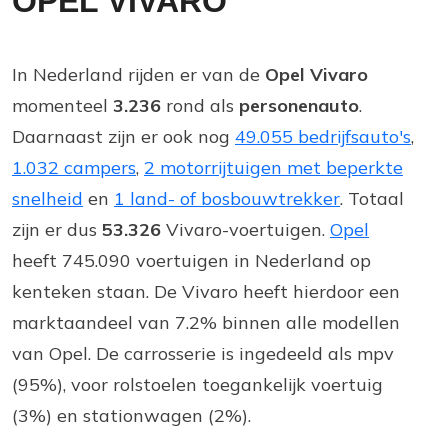
OPEL VIVARO
In Nederland rijden er van de
Opel Vivaro
momenteel
3.236
rond als
personenauto
.
Daarnaast zijn er ook nog
49.055 bedrijfsauto's
,
1.032 campers
,
2 motorrijtuigen met beperkte
snelheid
en
1 land- of bosbouwtrekker
. Totaal
zijn er dus
53.326
Vivaro-voertuigen.
Opel
heeft 745.090 voertuigen in Nederland op
kenteken staan. De Vivaro heeft hierdoor een
marktaandeel van 7.2% binnen alle modellen
van Opel. De carrosserie is ingedeeld als mpv
(95%), voor rolstoelen toegankelijk voertuig
(3%) en stationwagen (2%).