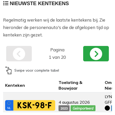
NIEUWSTE KENTEKENS
Regelmatig werken wij de laatste kentekens bij. Zie
hieronder de personenauto's die de afgelopen tijd op
kenteken zijn gezet.
Pagina
1 van 20
Swipe voor complete tabel
Toelating &
Omsc
Kenteken
Bouwjaar
Nieu
LYNK
4 augustus 2026
GFF
KSK-98-F
2023
€
Geïmporteerd