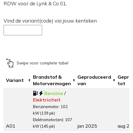
RDW voor de Lynk & Co 01.
Vind de variant(code) via jouw kenteken
Swipe voor complete tabel
Brandstof &
Geproduceerd
Gepro
Variant
Motorvermogen
van
tot
Benzine
/
Elektriciteit
Benzinemotor: 102
kW (139 pk)
Elektromotor(en): 107
A01
jan 2025
aug 2
kW (145 pk)