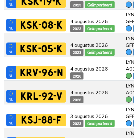
KSK-19-K
2023
€
Geïmporteerd
LYNK
4 augustus 2026
GFF
KSK-08-K
2023
€
Geïmporteerd
LYNK
4 augustus 2026
GFF
KSK-05-K
2023
€
Geïmporteerd
LYNK
4 augustus 2026
A01
KRV-96-N
2026
€
LYNK
4 augustus 2026
A01
KRL-92-V
2026
€
LYNK
3 augustus 2026
GFF
KSJ-88-F
2023
€
Geïmporteerd
LYNK