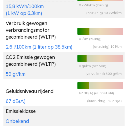
0 kWh/km (zuinig)
15,8 kWh/100km
(1 kW op 6,3km)
(onzuinig) 30 kWh/km
Verbruik gewogen
verbrandingsmotor
gecombineerd (WLTP)
0 l/km (zuinig)
2.6 l/100km (1 liter op 38,5km)
(onzuinig) 10 l/km
CO2 Emissie gewogen
gecombineerd (WLTP)
0 gr/km (schoon)
59 gr/km
(vervuilend) 300 gr/km
Geluidsniveau rijdend
62 dB(A) (relatief stil)
67 dB(A)
(luidruchtig) 82 dB(A)
Emissieklasse
Onbekend