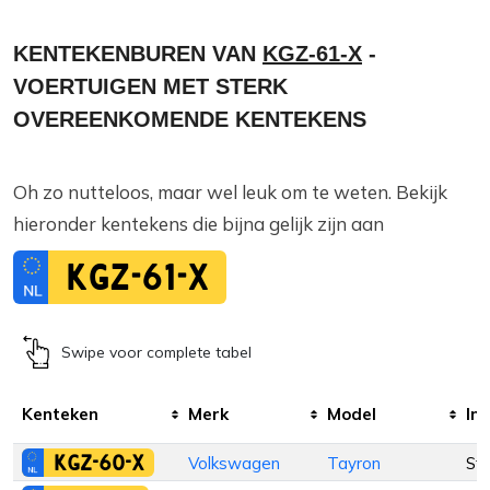
KENTEKENBUREN VAN
KGZ-61-X
-
VOERTUIGEN MET STERK
OVEREENKOMENDE KENTEKENS
Oh zo nutteloos, maar wel leuk om te weten. Bekijk
hieronder kentekens die bijna gelijk zijn aan
KGZ-61-X
Swipe voor complete tabel
Kenteken
Merk
Model
Inr
KGZ-60-X
Volkswagen
Tayron
St