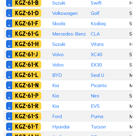
KGZ-61-B
Suzuki
Swift
Ha
KGZ-61-D
Volkswagen
Golf
St
KGZ-61-F
Skoda
Kodiaq
St
KGZ-61-G
Mercedes-Benz
CLA
Se
KGZ-61-H
Suzuki
Vitara
Ha
KGZ-61-J
Volvo
XC40
St
KGZ-61-K
Volvo
EX30
St
KGZ-61-L
BYD
Seal U
M
KGZ-61-N
Kia
Picanto
M
KGZ-61-P
Kia
Niro
St
KGZ-61-R
Kia
EV5
M
KGZ-61-S
Ford
Puma
M
KGZ-61-T
Hyundai
Tucson
M