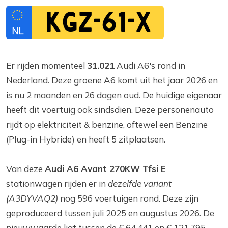
KGZ-61-X
Er rijden momenteel
31.021
Audi A6's rond in
Nederland. Deze groene A6 komt uit het jaar 2026 en
is nu 2 maanden en 26 dagen oud. De huidige eigenaar
heeft dit voertuig ook sindsdien. Deze personenauto
rijdt op elektriciteit & benzine, oftewel een Benzine
(Plug-in Hybride) en heeft 5 zitplaatsen.
Van deze
Audi A6 Avant 270KW Tfsi E
stationwagen rijden er in
dezelfde variant
(A3DYVAQ2)
nog 596 voertuigen rond. Deze zijn
geproduceerd tussen juli 2025 en augustus 2026. De
nieuwwaarde ligt tussen de € 64.441 en € 121.795,