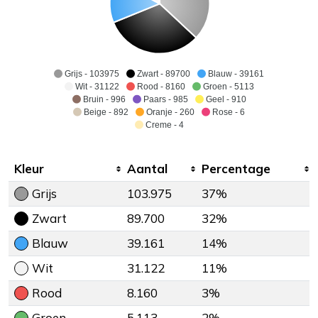
Grijs - 103975
Zwart - 89700
Blauw - 39161
Wit - 31122
Rood - 8160
Groen - 5113
Bruin - 996
Paars - 985
Geel - 910
Beige - 892
Oranje - 260
Rose - 6
Creme - 4
Kleur
Aantal
Percentage
Grijs
103.975
37%
Zwart
89.700
32%
Blauw
39.161
14%
Wit
31.122
11%
Rood
8.160
3%
Groen
5.113
2%