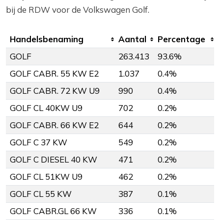
bij de RDW voor de Volkswagen Golf.
Handelsbenaming
Aantal
Percentage
GOLF
263.413
93.6%
GOLF CABR. 55 KW E2
1.037
0.4%
GOLF CABR. 72 KW U9
990
0.4%
GOLF CL 40KW U9
702
0.2%
GOLF CABR. 66 KW E2
644
0.2%
GOLF C 37 KW
549
0.2%
GOLF C DIESEL 40 KW
471
0.2%
GOLF CL 51KW U9
462
0.2%
GOLF CL 55 KW
387
0.1%
GOLF CABR.GL 66 KW
336
0.1%