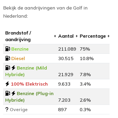
Bekijk de aandrijvingen van de Golf in
Nederland:
Brandstof /
Aantal
Percentage
aandrijving
Benzine
211.089
75%
Diesel
30.515
10.8%
Benzine (Mild
Hybride)
21.929
7.8%
100% Elektrisch
9.633
3.4%
Benzine (Plug-in
Hybride)
7.203
2.6%
Overige
897
0.3%