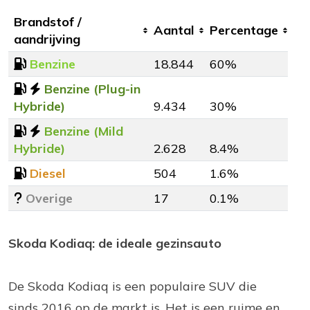
Brandstof /
Aantal
Percentage
aandrijving
Benzine
18.844
60%
Benzine (Plug-in
Hybride)
9.434
30%
Benzine (Mild
Hybride)
2.628
8.4%
Diesel
504
1.6%
Overige
17
0.1%
Skoda Kodiaq: de ideale gezinsauto
De Skoda Kodiaq is een populaire SUV die
sinds 2016 op de markt is. Het is een ruime en