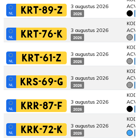
3 augustus 2026
ACV
KRT-89-Z
2026
€
KODI
3 augustus 2026
ACV
KRT-76-K
2026
€
KODI
3 augustus 2026
ACV
KRT-61-Z
2026
€
KODI
3 augustus 2026
ACV
KRS-69-G
2026
€
KODI
3 augustus 2026
ACV
KRR-87-F
2026
€
KODI
3 augustus 2026
ACV
KRK-72-K
2026
€