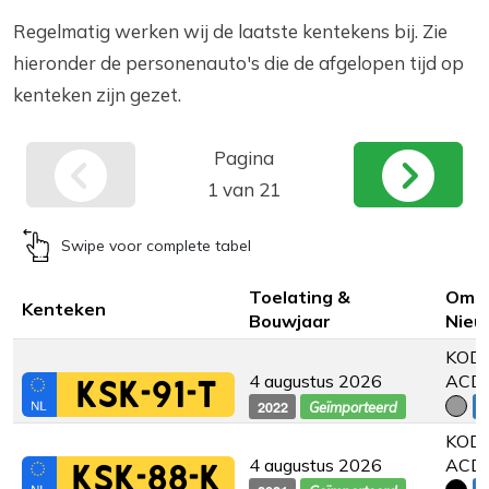
Regelmatig werken wij de laatste kentekens bij. Zie
hieronder de personenauto's die de afgelopen tijd op
kenteken zijn gezet.
Pagina
1 van 21
Swipe voor complete tabel
Toelating &
Omsc
Kenteken
Bouwjaar
Nieu
KODI
4 augustus 2026
ACD
KSK-91-T
2022
€
Geïmporteerd
KODI
4 augustus 2026
ACD
KSK-88-K