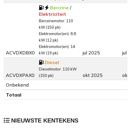
Benzine
/
Elektriciteit
Benzinemotor: 110
kW (150 pk)
Elektromotor(en): 8.8
kW (12 pk)
Elektromotor(en): 14
ACVDXDBX0
jul 2025
jul 
kW (19 pk)
Diesel
Dieselmotor: 110 kW
ACVDXPAX0
okt 2025
okt
(150 pk)
Onbekend
Totaal
NIEUWSTE KENTEKENS