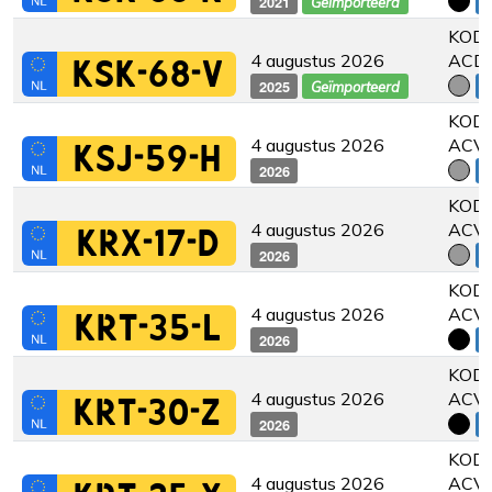
2021
€
Geïmporteerd
KODI
4 augustus 2026
ACD
KSK-68-V
2025
€
Geïmporteerd
KODI
4 augustus 2026
ACV
KSJ-59-H
2026
€
KODI
4 augustus 2026
ACV
KRX-17-D
2026
€
KODI
4 augustus 2026
ACV
KRT-35-L
2026
€
KODI
4 augustus 2026
ACV
KRT-30-Z
2026
€
KODI
4 augustus 2026
ACV