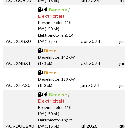
ACDUCBX0
jun 2024
mrt
kW (116 pk)
Benzine
/
Elektriciteit
Benzinemotor: 110
kW (150 pk)
Elektromotor(en): 14
ACDXDBX0
apr 2024
jun
kW (19 pk)
Diesel
Dieselmotor: 142 kW
ACDXNBX1
okt 2024
jan
(193 pk)
Diesel
Dieselmotor: 110 kW
ACDXPAX0
jun 2024
jun
(150 pk)
Benzine
/
Elektriciteit
Benzinemotor: 110
kW (150 pk)
Elektromotor(en): 85
ACVDUCBX0
jul 2025
aug
kW (116 pk)