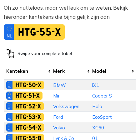
Oh zo nutteloos, maar wel leuk om te weten. Bekijk
hieronder kentekens die bijna gelijk zijn aan
HTG-55-X
Swipe voor complete tabel
Kenteken
Merk
Model
I
HTG-50-X
BMW
iX1
S
HTG-51-X
Mini
Cooper S
S
HTG-52-X
Volkswagen
Polo
H
HTG-53-X
Ford
EcoSport
H
HTG-54-X
Volvo
XC60
S
HTG-55-B
Lynk & Co
01
S