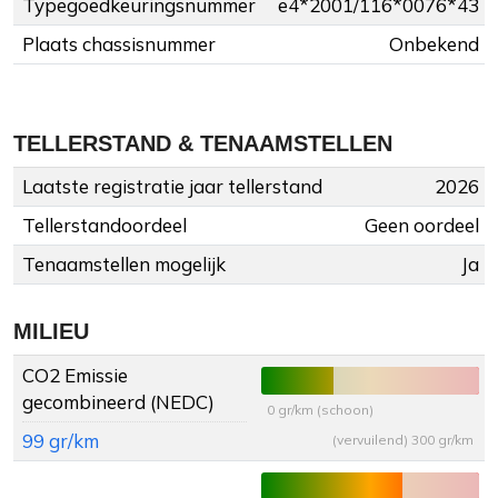
Typegoedkeuringsnummer
e4*2001/116*0076*43
Plaats chassisnummer
Onbekend
TELLERSTAND & TENAAMSTELLEN
Laatste registratie jaar tellerstand
2026
Tellerstandoordeel
Geen oordeel
Tenaamstellen mogelijk
Ja
MILIEU
CO2 Emissie
gecombineerd (NEDC)
0 gr/km (schoon)
99 gr/km
(vervuilend) 300 gr/km