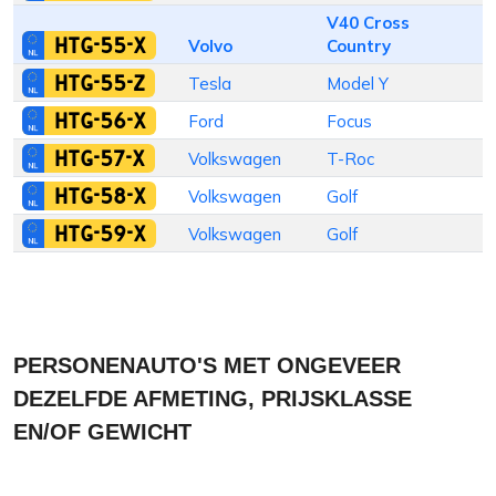
V40 Cross
HTG-55-X
Volvo
Country
HTG-55-Z
Tesla
Model Y
HTG-56-X
Ford
Focus
H
HTG-57-X
Volkswagen
T-Roc
S
HTG-58-X
Volkswagen
Golf
S
HTG-59-X
Volkswagen
Golf
S
PERSONENAUTO'S MET ONGEVEER
DEZELFDE AFMETING, PRIJSKLASSE
EN/OF GEWICHT