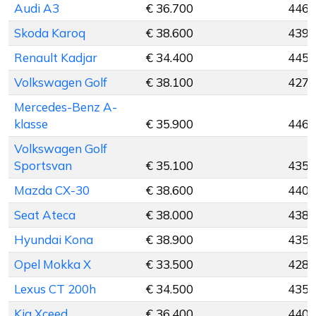
Audi A3
€ 36.700
446 
Skoda Karoq
€ 38.600
439 
Renault Kadjar
€ 34.400
445 
Volkswagen Golf
€ 38.100
427 
Mercedes-Benz A-
klasse
€ 35.900
446 
Volkswagen Golf
Sportsvan
€ 35.100
435 
Mazda CX-30
€ 38.600
440 
Seat Ateca
€ 38.000
438 
Hyundai Kona
€ 38.900
435 
Opel Mokka X
€ 33.500
428 
Lexus CT 200h
€ 34.500
435 
Kia Xceed
€ 36.400
440 