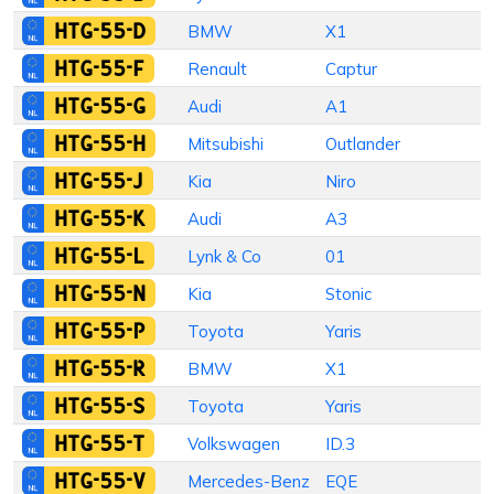
HTG-55-D
BMW
X1
S
HTG-55-F
Renault
Captur
H
HTG-55-G
Audi
A1
S
HTG-55-H
Mitsubishi
Outlander
S
HTG-55-J
Kia
Niro
S
HTG-55-K
Audi
A3
H
HTG-55-L
Lynk & Co
01
S
HTG-55-N
Kia
Stonic
S
HTG-55-P
Toyota
Yaris
HTG-55-R
BMW
X1
S
HTG-55-S
Toyota
Yaris
H
HTG-55-T
Volkswagen
ID.3
S
HTG-55-V
Mercedes-Benz
EQE
S