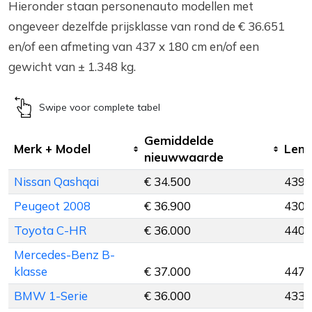
Hieronder staan personenauto modellen met
ongeveer dezelfde prijsklasse van rond de € 36.651
en/of een afmeting van 437 x 180 cm en/of een
gewicht van ± 1.348 kg.
Swipe voor complete tabel
Gemiddelde
Merk + Model
Leng
nieuwwaarde
Nissan Qashqai
€ 34.500
439 
Peugeot 2008
€ 36.900
430 
Toyota C-HR
€ 36.000
440 
Mercedes-Benz B-
klasse
€ 37.000
447 
BMW 1-Serie
€ 36.000
433 