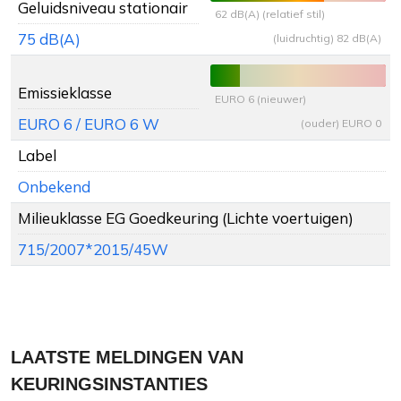
Geluidsniveau stationair
62 dB(A) (relatief stil)
75 dB(A)
(luidruchtig) 82 dB(A)
Emissieklasse
EURO 6 (nieuwer)
EURO 6 / EURO 6 W
(ouder) EURO 0
Label
Onbekend
Milieuklasse EG Goedkeuring (Lichte voertuigen)
715/2007*2015/45W
LAATSTE MELDINGEN VAN
KEURINGSINSTANTIES