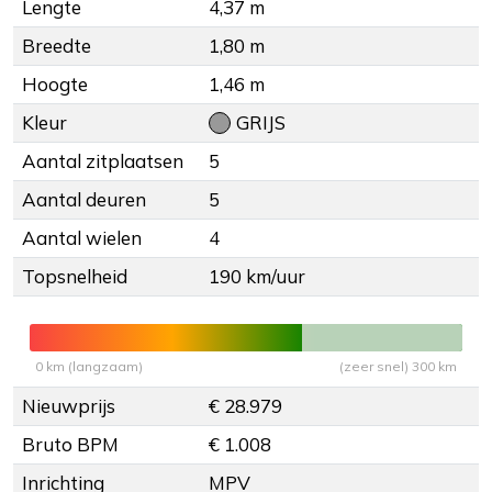
Lengte
4,37 m
Breedte
1,80 m
Hoogte
1,46 m
Kleur
GRIJS
Aantal zitplaatsen
5
Aantal deuren
5
Aantal wielen
4
Topsnelheid
190 km/uur
0 km (langzaam)
(zeer snel) 300 km
Nieuwprijs
€ 28.979
Bruto BPM
€ 1.008
Inrichting
MPV