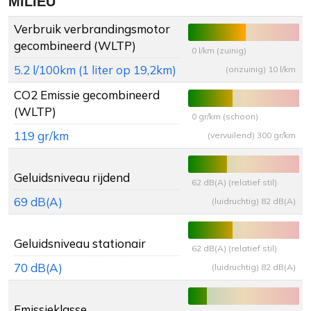
MILIEU
Verbruik verbrandingsmotor
gecombineerd (WLTP)
0 l/km (zuinig)
5.2 l/100km (1 liter op 19,2km)
(onzuinig) 10 l/km
CO2 Emissie gecombineerd
(WLTP)
0 gr/km (schoon)
119 gr/km
(vervuilend) 300 gr/km
Geluidsniveau rijdend
62 dB(A) (relatief stil)
69 dB(A)
(luidruchtig) 82 dB(A)
Geluidsniveau stationair
62 dB(A) (relatief stil)
70 dB(A)
(luidruchtig) 82 dB(A)
Emissieklasse