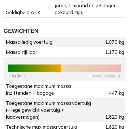
jaren, 1 maand en 23 dagen
Geldigheid APK
gekeurd zijn.
GEWICHTEN
Massa ledig voertuig
1.073 kg
Massa rijklaar
1.173 kg
0 kg (licht)
(zwaar) 2500 kg
Toegestane maximum massa
inzittenden + bagage
447 kg
Toegestane maximum massa voertuig
(= lege gewicht voertuig +
laadvermogen)
1.620 kg
Technische max massa voertuig
1.620 kg