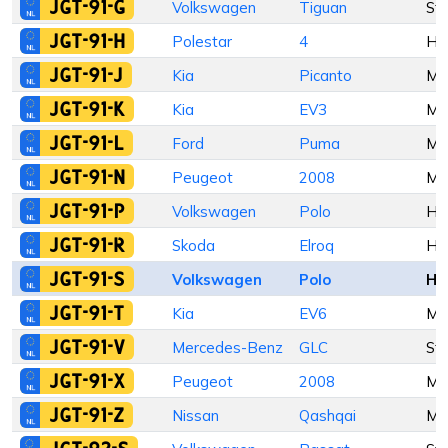
JGT-91-G
Volkswagen
Tiguan
St
JGT-91-H
Polestar
4
Ha
JGT-91-J
Kia
Picanto
M
JGT-91-K
Kia
EV3
M
JGT-91-L
Ford
Puma
M
JGT-91-N
Peugeot
2008
M
JGT-91-P
Volkswagen
Polo
Ha
JGT-91-R
Skoda
Elroq
Ha
JGT-91-S
Volkswagen
Polo
Ha
JGT-91-T
Kia
EV6
M
JGT-91-V
Mercedes-Benz
GLC
St
JGT-91-X
Peugeot
2008
M
JGT-91-Z
Nissan
Qashqai
M