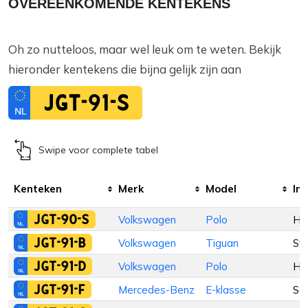
OVEREENKOMENDE KENTEKENS
Oh zo nutteloos, maar wel leuk om te weten. Bekijk
hieronder kentekens die bijna gelijk zijn aan
JGT-91-S
Swipe voor complete tabel
Kenteken
Merk
Model
Inr
JGT-90-S
Volkswagen
Polo
Ha
JGT-91-B
Volkswagen
Tiguan
St
JGT-91-D
Volkswagen
Polo
Ha
JGT-91-F
Mercedes-Benz
E-klasse
Se