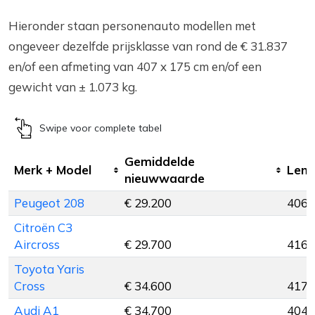
Hieronder staan personenauto modellen met
ongeveer dezelfde prijsklasse van rond de € 31.837
en/of een afmeting van 407 x 175 cm en/of een
gewicht van ± 1.073 kg.
Swipe voor complete tabel
Gemiddelde
Merk + Model
Leng
nieuwwaarde
Peugeot 208
€ 29.200
406 
Citroën C3
Aircross
€ 29.700
416 
Toyota Yaris
Cross
€ 34.600
417 
Audi A1
€ 34.700
404 