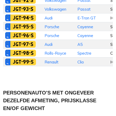
JGT-92-S
Volkswagen
Passat
St
JGT-93-S
Volkswagen
Passat
St
JGT-94-S
Audi
E-Tron GT
Ha
JGT-95-S
Porsche
Cayenne
St
JGT-96-S
Porsche
Cayenne
St
JGT-97-S
Audi
A5
St
JGT-98-S
Rolls-Royce
Spectre
Co
JGT-99-S
Renault
Clio
Ha
PERSONENAUTO'S MET ONGEVEER
DEZELFDE AFMETING, PRIJSKLASSE
EN/OF GEWICHT