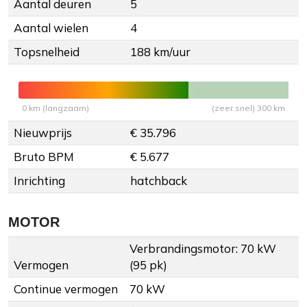
Aantal deuren
5
Aantal wielen
4
Topsnelheid
188 km/uur
0 km (langzaam)
(zeer snel) 300 km
Nieuwprijs
€ 35.796
Bruto BPM
€ 5.677
Inrichting
hatchback
MOTOR
Verbrandingsmotor: 70 kW
Vermogen
(95 pk)
Continue vermogen
70 kW