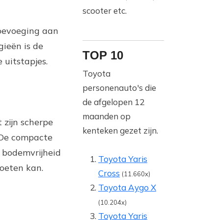
scooter etc.
toevoeging aan
gieën is de
TOP 10
 uitstapjes.
Toyota
personenauto's die
de afgelopen 12
maanden op
 zijn scherpe
kenteken gezet zijn.
. De compacte
 bodemvrijheid
Toyota Yaris
voeten kan.
Cross
(11.660x)
Toyota Aygo X
(10.204x)
Toyota Yaris