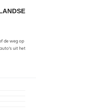
RLANDSE
/of de weg op
uto's uit het