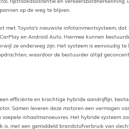
ol, rijstrookassistentie en verkeersbordherkenning.
pannen op de weg te blijven.
rust met Toyota's nieuwste infotainmentsysteem, dat
 CarPlay en Android Auto. Hiermee kunnen bestuurd
erwijl ze onderweg zijn. Het systeem is eenvoudig te
opdrachten, waardoor de bestuurder altijd geconcen
een efficiënte en krachtige hybride aandrijflijn, best
omotor. Samen leveren deze motoren een vermogen va
en soepele inhaalmanoeuvres. Het hybride systeem zo
jk is, met een gemiddeld brandstofverbruik van slechts