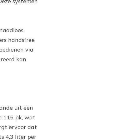
 Deze systemen
 naadloos
ers handsfree
 bedienen via
treerd kan
aande uit een
n 116 pk, wat
rgt ervoor dat
 4,3 liter per