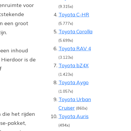
eenruimte voor
(9.315x)
itstekende
Toyota C-HR
an een groot
(5.777x)
Toyota Corolla
jn.
(5.699x)
Toyota RAV 4
 een inhoud
(3.123x)
 Hierdoor is de
Toyota bZ4X
f
(1.423x)
Toyota Aygo
(1.057x)
Toyota Urban
Cruiser
(860x)
die het rijden
Toyota Auris
nse-pakket,
(494x)