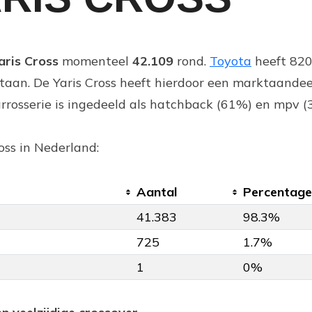
aris Cross
momenteel
42.109
rond.
Toyota
heeft 820
taan. De Yaris Cross heeft hierdoor een marktaande
rrosserie is ingedeeld als hatchback (61%) en mpv (
oss in Nederland:
Aantal
Percentage
41.383
98.3%
725
1.7%
1
0%