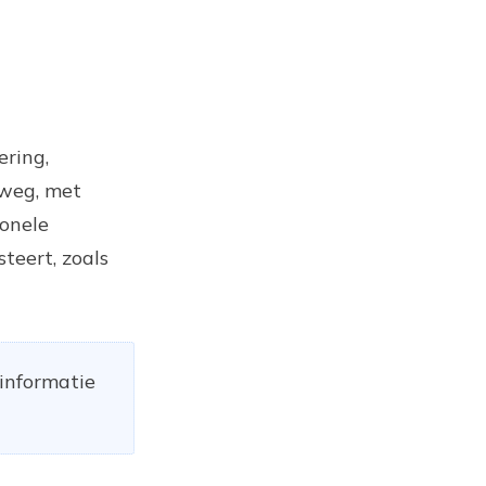
ering,
 weg, met
ionele
teert, zoals
 informatie