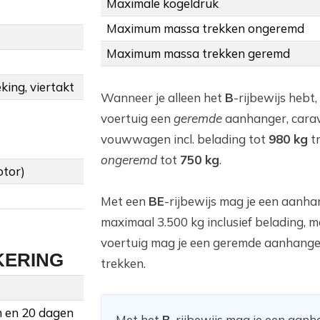
Maximale kogeldruk
Maximum massa trekken ongeremd
Maximum massa trekken geremd
ing, viertakt
Wanneer je alleen het
B
-rijbewijs hebt,
voertuig een
geremde
aanhanger, cara
vouwwagen incl. belading tot
980 kg
t
ongeremd
tot
750 kg
.
otor)
Met een
BE
-rijbewijs mag je een aanha
maximaal 3.500 kg inclusief belading, m
voertuig mag je een geremde aanhange
KERING
trekken.
n en 20 dagen
Met het
B
-rijbewijs mag je een aan