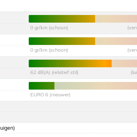
0 gr/km (schoon)
(ver
0 gr/km (schoon)
(ver
62 dB(A) (relatief stil)
(l
EURO 6 (nieuwer)
tuigen)