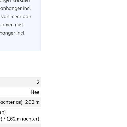
anhanger incl.
n van meer dan
 samen niet
anger incl.
2
Nee
 achter as)
2,92 m
en)
) / 1,62 m (achter)