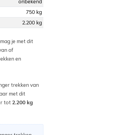
onbekend
750 kg
2.200 kg
 mag je met dit
van of
rekken en
nger trekken van
aar met dit
r tot
2.200 kg
hanger trekken