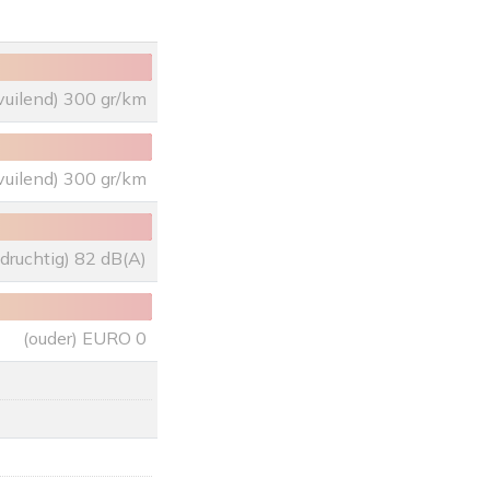
vuilend) 300 gr/km
vuilend) 300 gr/km
uidruchtig) 82 dB(A)
(ouder) EURO 0