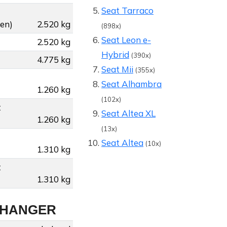
Seat Tarraco
gen)
2.520 kg
(898x)
Seat Leon e-
2.520 kg
Hybrid
(390x)
4.775 kg
Seat Mii
(355x)
Seat Alhambra
1.260 kg
(102x)
t
Seat Altea XL
1.260 kg
(13x)
Seat Altea
(10x)
1.310 kg
t
1.310 kg
NHANGER