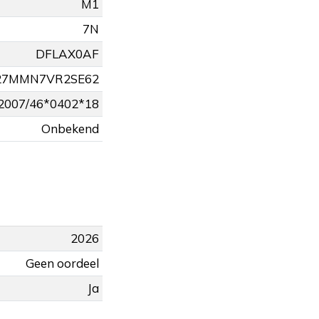
M1
7N
DFLAX0AF
27MMN7VR2SE62
2007/46*0402*18
Onbekend
2026
Geen oordeel
Ja