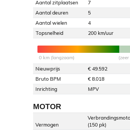
Aantal zitplaatsen
7
Aantal deuren
5
Aantal wielen
4
Topsnelheid
200 km/uur
0 km (langzaam)
(zeer
Nieuwprijs
€ 49.592
Bruto BPM
€ 8.018
Inrichting
MPV
MOTOR
Verbrandingsmoto
Vermogen
(150 pk)