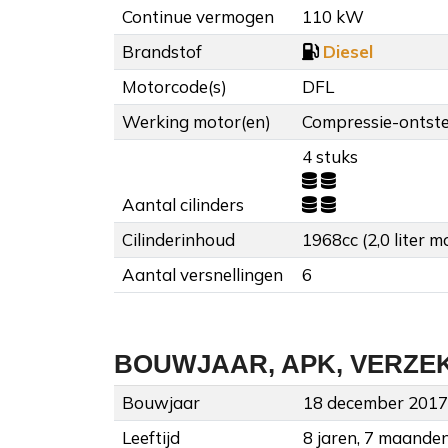
Continue vermogen
110 kW
Brandstof
Diesel
Motorcode(s)
DFL
Werking motor(en)
Compressie-ontstek
4 stuks
Aantal cilinders
Cilinderinhoud
1968cc (2,0 liter m
Aantal versnellingen
6
BOUWJAAR, APK, VERZE
Bouwjaar
18 december 2017
Leeftijd
8 jaren, 7 maande