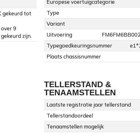
Europese voertuigcategorie
Type
K gekeurd tot
Variant
 over 9
Uitvoering
FM6FM6BB00
gekeurd zijn.
Typegoedkeuringsnummer
e1*
Plaats chassisnummer
TELLERSTAND &
TENAAMSTELLEN
Laatste registratie jaar tellerstand
Tellerstandoordeel
Tenaamstellen mogelijk