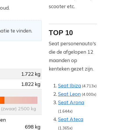
scooter etc.
 oud.
atie te vinden.
TOP 10
Seat personenauto's
die de afgelopen 12
maanden op
kenteken gezet zijn.
1.722 kg
1.822 kg
Seat Ibiza
(4.713x)
Seat Leon
(4.000x)
Seat Arona
(zwaar) 2500 kg
(1.644x)
Seat Ateca
den
698 kg
(1.365x)