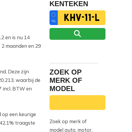
KENTEKEN
NL
12 en is nu 14
ds 2 maanden en 29
ZOEK OP
nd. Deze zijn
MERK OF
0.213, waarbij de
MODEL
 incl. BTW en
d op een keurige
Zoek op merk of
e 42.1% traagste
model auto, motor,