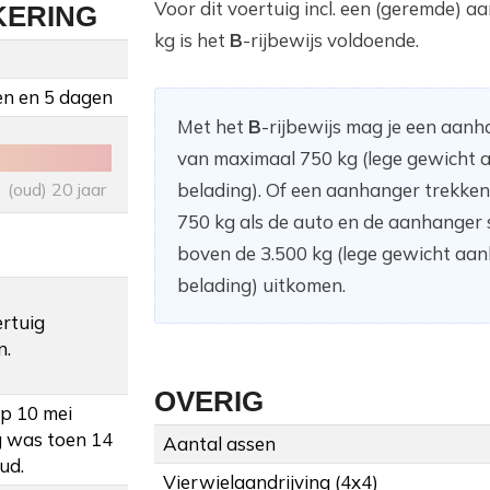
Voor dit voertuig incl. een (geremde) 
KERING
kg is het
B
-rijbewijs voldoende.
en en 5 dagen
Met het
B
-rijbewijs mag je een aan
van maximaal 750 kg (lege gewicht a
(oud) 20 jaar
belading). Of een aanhanger trekke
750 kg als de auto en de aanhanger
boven de 3.500 kg (lege gewicht aanh
belading) uitkomen.
ertuig
n.
OVERIG
op 10 mei
g was toen 14
Aantal assen
ud.
Vierwielaandrijving (4x4)