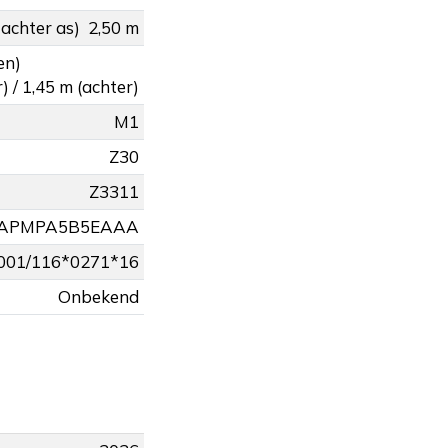
 achter as)
2,50 m
en)
) / 1,45 m (achter)
M1
Z30
Z3311
APMPA5B5EAAA
001/116*0271*16
Onbekend