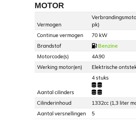
MOTOR
Verbrandingsmoto
Vermogen
pk)
Continue vermogen
70 kW
Brandstof
Benzine
Motorcode(s)
4A90
Werking motor(en)
Elektrische ontstek
4 stuks
Aantal cilinders
Cilinderinhoud
1332cc (1,3 liter m
Aantal versnellingen
5