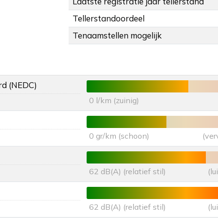
Laatste registratie jaar tellerstand
Tellerstandoordeel
Tenaamstellen mogelijk
rd (NEDC)
0 l/km (zuinig)
0 gr/km (schoon)
(ver
62 dB(A) (relatief stil)
(l
62 dB(A) (relatief stil)
(l