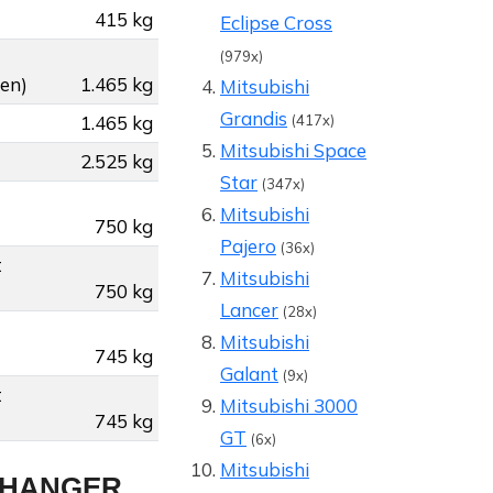
415 kg
Eclipse Cross
(979x)
gen)
1.465 kg
Mitsubishi
Grandis
1.465 kg
(417x)
Mitsubishi Space
2.525 kg
Star
(347x)
Mitsubishi
750 kg
Pajero
(36x)
t
Mitsubishi
750 kg
Lancer
(28x)
Mitsubishi
745 kg
Galant
(9x)
t
Mitsubishi 3000
745 kg
GT
(6x)
Mitsubishi
NHANGER