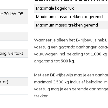
Maximale kogeldruk
r: 70 kW (95
Maximum massa trekken ongeremd
Maximum massa trekken geremd
Wanneer je alleen het
B
-rijbewijs hebt,
voertuig een
geremde
aanhanger, cara
ing, viertakt
vouwwagen incl. belading tot
1.000 kg
ongeremd
tot
500 kg
.
Met een
BE
-rijbewijs mag je een aanha
otor)
maximaal 3.500 kg inclusief belading, m
voertuig mag je een geremde aanhange
trekken.