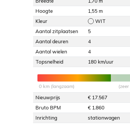
Breedte
1,70 m
Hoogte
1,55 m
Kleur
WIT
Aantal zitplaatsen
5
Aantal deuren
4
Aantal wielen
4
Topsnelheid
180 km/uur
0 km (langzaam)
(zeer
Nieuwprijs
€ 17.567
Bruto BPM
€ 1.860
Inrichting
stationwagen