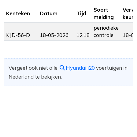
Soort
Verv
Kenteken
Datum
Tijd
melding
keuri
periodieke
KJD-56-D
18-05-2026
12:18
controle
18-05
Vergeet ook niet alle
Hyundai i20
voertuigen in
Nederland te bekijken.