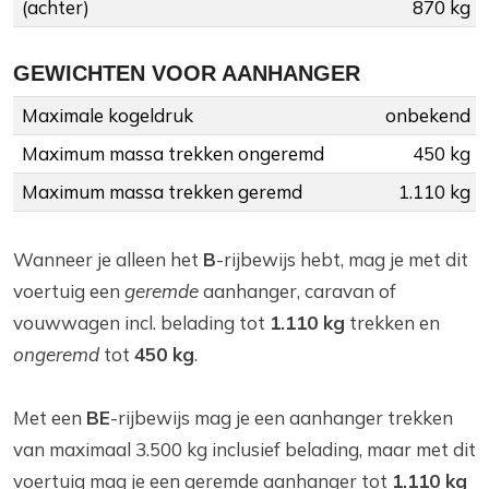
(achter)
870 kg
GEWICHTEN VOOR AANHANGER
Maximale kogeldruk
onbekend
Maximum massa trekken ongeremd
450 kg
Maximum massa trekken geremd
1.110 kg
Wanneer je alleen het
B
-rijbewijs hebt, mag je met dit
voertuig een
geremde
aanhanger, caravan of
vouwwagen incl. belading tot
1.110 kg
trekken en
ongeremd
tot
450 kg
.
Met een
BE
-rijbewijs mag je een aanhanger trekken
van maximaal 3.500 kg inclusief belading, maar met dit
voertuig mag je een geremde aanhanger tot
1.110 kg