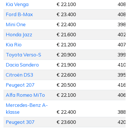
Kia Venga
€ 22.100
408 
Ford B-Max
€ 23.400
408 
Mini One
€ 22.400
398 
Honda Jazz
€ 21.600
402 
Kia Rio
€ 21.200
407 
Toyota Verso-S
€ 20.900
399 
Dacia Sandero
€ 21.900
410 
Citroën DS3
€ 22.600
395 
Peugeot 207
€ 20.500
416 
Alfa Romeo MiTo
€ 22.100
406 
Mercedes-Benz A-
klasse
€ 22.400
388 
Peugeot 307
€ 23.600
420 