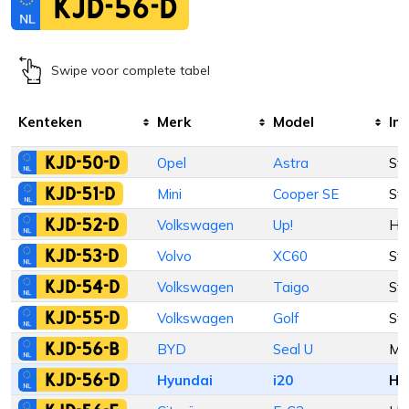
KJD-56-D
Swipe voor complete tabel
Kenteken
Merk
Model
Inr
KJD-50-D
Opel
Astra
St
KJD-51-D
Mini
Cooper SE
St
KJD-52-D
Volkswagen
Up!
Ha
KJD-53-D
Volvo
XC60
St
KJD-54-D
Volkswagen
Taigo
St
KJD-55-D
Volkswagen
Golf
St
KJD-56-B
BYD
Seal U
M
KJD-56-D
Hyundai
i20
Ha