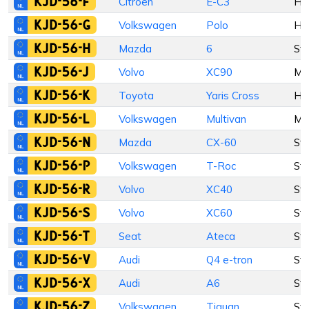
KJD-56-F
Citroën
E-C3
Ha
KJD-56-G
Volkswagen
Polo
Ha
KJD-56-H
Mazda
6
St
KJD-56-J
Volvo
XC90
M
KJD-56-K
Toyota
Yaris Cross
Ha
KJD-56-L
Volkswagen
Multivan
M
KJD-56-N
Mazda
CX-60
St
KJD-56-P
Volkswagen
T-Roc
St
KJD-56-R
Volvo
XC40
St
KJD-56-S
Volvo
XC60
St
KJD-56-T
Seat
Ateca
St
KJD-56-V
Audi
Q4 e-tron
St
KJD-56-X
Audi
A6
St
KJD-56-Z
Volkswagen
Tiguan
St