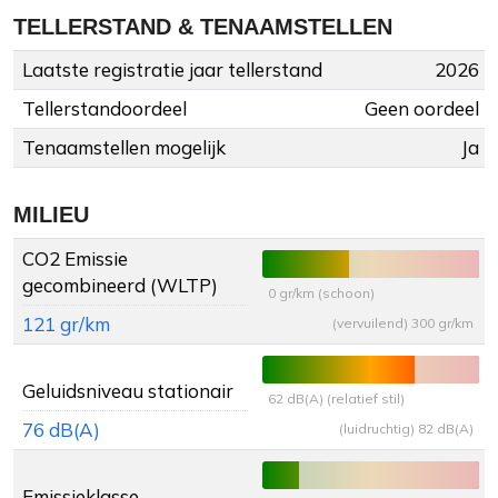
TELLERSTAND & TENAAMSTELLEN
Laatste registratie jaar tellerstand
2026
Tellerstandoordeel
Geen oordeel
Tenaamstellen mogelijk
Ja
MILIEU
CO2 Emissie
gecombineerd (WLTP)
0 gr/km (schoon)
121 gr/km
(vervuilend) 300 gr/km
Geluidsniveau stationair
62 dB(A) (relatief stil)
76 dB(A)
(luidruchtig) 82 dB(A)
Emissieklasse