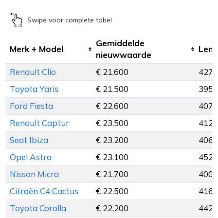
Swipe voor complete tabel
Gemiddelde
Merk + Model
Leng
nieuwwaarde
Renault Clio
€ 21.600
427 
Toyota Yaris
€ 21.500
395 
Ford Fiesta
€ 22.600
407 
Renault Captur
€ 23.500
412 
Seat Ibiza
€ 23.200
406 
Opel Astra
€ 23.100
452 
Nissan Micra
€ 21.700
400 
Citroën C4 Cactus
€ 22.500
416 
Toyota Corolla
€ 22.200
442 