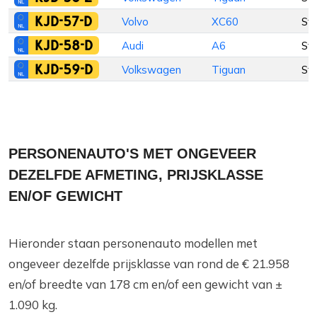
KJD-57-D
Volvo
XC60
St
KJD-58-D
Audi
A6
St
KJD-59-D
Volkswagen
Tiguan
St
PERSONENAUTO'S MET ONGEVEER
DEZELFDE AFMETING, PRIJSKLASSE
EN/OF GEWICHT
Hieronder staan personenauto modellen met
ongeveer dezelfde prijsklasse van rond de € 21.958
en/of breedte van 178 cm en/of een gewicht van ±
1.090 kg.