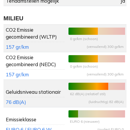
Tenaamstellen mogelijk
Ja
MILIEU
CO2 Emissie
gecombineerd (WLTP)
0 gr/km (schoon)
157 gr/km
(vervuilend) 300 gr/km
CO2 Emissie
gecombineerd (NEDC)
0 gr/km (schoon)
157 gr/km
(vervuilend) 300 gr/km
Geluidsniveau stationair
62 dB(A) (relatief stil)
76 dB(A)
(luidruchtig) 82 dB(A)
Emissieklasse
EURO 6 (nieuwer)
EURO 6 / EURO 6 W
(ouder) EURO 0