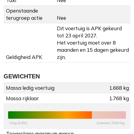
Taxi
Nee
Openstaande
terugroep actie
Nee
Dit voertuig is APK gekeurd
tot 23 april 2027.
Het voertuig moet over 8
maanden en 15 dagen gekeurd
Geldigheid APK
zijn.
GEWICHTEN
Massa ledig voertuig
1.668 kg
Massa rijklaar
1.768 kg
0 kg (licht)
(zwaar) 2500 kg
Toegestane maximum massa