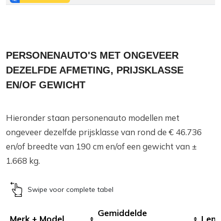
PERSONENAUTO'S MET ONGEVEER
DEZELFDE AFMETING, PRIJSKLASSE
EN/OF GEWICHT
Hieronder staan personenauto modellen met
ongeveer dezelfde prijsklasse van rond de € 46.736
en/of breedte van 190 cm en/of een gewicht van ±
1.668 kg.
Swipe voor complete tabel
Gemiddelde
Merk + Model
Leng