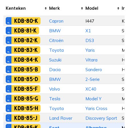
Kenteken
Merk
Model
Inr
KDB-80-K
Capron
I447
Ka
KDB-81-K
BMW
X1
St
KDB-82-K
Citroën
DS3
St
KDB-83-K
Toyota
Yaris
M
KDB-84-K
Suzuki
Vitara
Ha
KDB-85-B
Dacia
Sandero
Ha
KDB-85-D
BMW
2-Serie
Se
KDB-85-F
Volvo
XC40
St
KDB-85-G
Tesla
Model Y
M
KDB-85-H
Toyota
Yaris Cross
Ha
KDB-85-J
Land Rover
Discovery Sport
St
KDB-85-K
Seat
Alhambra
M