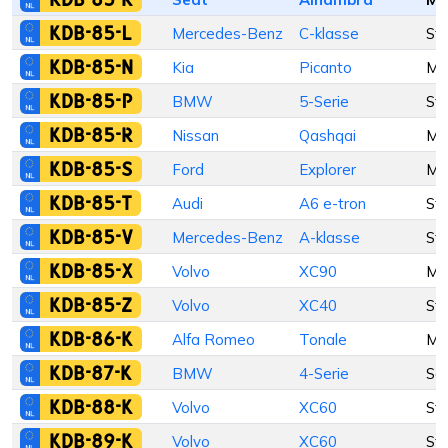
KDB-85-L
Mercedes-Benz
C-klasse
St
KDB-85-N
Kia
Picanto
M
KDB-85-P
BMW
5-Serie
St
KDB-85-R
Nissan
Qashqai
M
KDB-85-S
Ford
Explorer
M
KDB-85-T
Audi
A6 e-tron
St
KDB-85-V
Mercedes-Benz
A-klasse
St
KDB-85-X
Volvo
XC90
M
KDB-85-Z
Volvo
XC40
St
KDB-86-K
Alfa Romeo
Tonale
M
KDB-87-K
BMW
4-Serie
Se
KDB-88-K
Volvo
XC60
St
KDB-89-K
Volvo
XC60
St