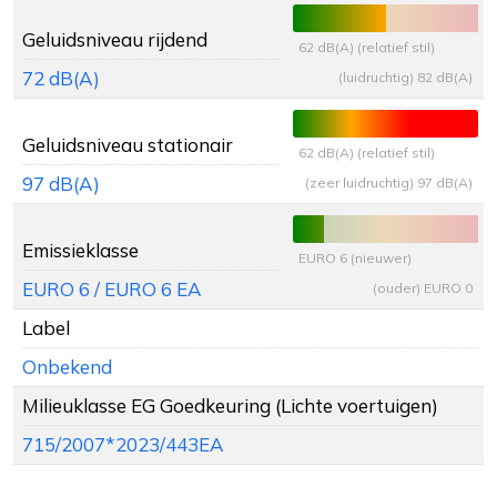
Geluidsniveau rijdend
62 dB(A) (relatief stil)
72 dB(A)
(luidruchtig) 82 dB(A)
Geluidsniveau stationair
62 dB(A) (relatief stil)
97 dB(A)
(zeer luidruchtig) 97 dB(A)
Emissieklasse
EURO 6 (nieuwer)
EURO 6 / EURO 6 EA
(ouder) EURO 0
Label
Onbekend
Milieuklasse EG Goedkeuring (Lichte voertuigen)
715/2007*2023/443EA