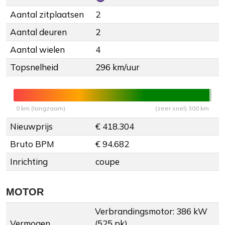
Aantal zitplaatsen
2
Aantal deuren
2
Aantal wielen
4
Topsnelheid
296 km/uur
0 km (langzaam)
(zeer snel) 300 km
Nieuwprijs
€ 418.304
Bruto BPM
€ 94.682
Inrichting
coupe
MOTOR
Verbrandingsmotor: 386 kW
Vermogen
(525 pk)