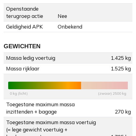
Openstaande
terugroep actie
Nee
Geldigheid APK
Onbekend
GEWICHTEN
Massa ledig voertuig
1.425 kg
Massa rijklaar
1.525 kg
0 kg (licht)
(zwaar) 2500 kg
Toegestane maximum massa
inzittenden + bagage
270 kg
Toegestane maximum massa voertuig
(= lege gewicht voertuig +