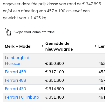
ongeveer dezelfde prijsklasse van rond de € 347.895
en/of een afmeting van 457 x 190 cm en/of een
gewicht van ± 1.425 kg.
Swipe voor complete tabel
Gemiddelde
Merk + Model
Leng
nieuwwaarde
Lamborghini
Huracan
€ 350.800
453 
Ferrari 458
€ 317.100
453 
Ferrari 488
€ 351.300
457 
Ferrari 430
€ 314.600
451 
Ferrari F8 Tributo
€ 351.400
461 