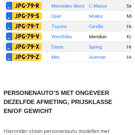
JPG-79-R
Mercedes-Benz
C-klasse
Sed
JPG-79-S
Opel
Mokka
MP
JPG-79-T
Toyota
Corolla
Hat
JPG-79-V
Westfalia
Meridian
Kam
JPG-79-X
Dacia
Spring
Hat
JPG-79-Z
Mini
Aceman
Hat
PERSONENAUTO'S MET ONGEVEER
DEZELFDE AFMETING, PRIJSKLASSE
EN/OF GEWICHT
Hieronder staan personenauto modellen met