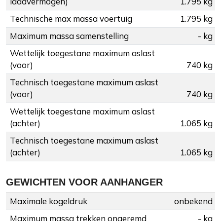
laadvermogen)
1.795 kg
Technische max massa voertuig
1.795 kg
Maximum massa samenstelling
- kg
Wettelijk toegestane maximum aslast
(voor)
740 kg
Technisch toegestane maximum aslast
(voor)
740 kg
Wettelijk toegestane maximum aslast
(achter)
1.065 kg
Technisch toegestane maximum aslast
(achter)
1.065 kg
GEWICHTEN VOOR AANHANGER
Maximale kogeldruk
onbekend
Maximum massa trekken ongeremd
- kg