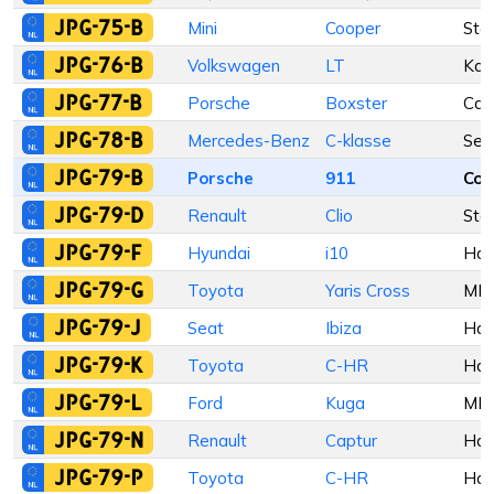
JPG-75-B
Mini
Cooper
Sta
JPG-76-B
Volkswagen
LT
Kam
JPG-77-B
Porsche
Boxster
Cabr
JPG-78-B
Mercedes-Benz
C-klasse
Sed
JPG-79-B
Porsche
911
Cou
JPG-79-D
Renault
Clio
Sta
JPG-79-F
Hyundai
i10
Hat
JPG-79-G
Toyota
Yaris Cross
MP
JPG-79-J
Seat
Ibiza
Hat
JPG-79-K
Toyota
C-HR
Hat
JPG-79-L
Ford
Kuga
MP
JPG-79-N
Renault
Captur
Hat
JPG-79-P
Toyota
C-HR
Hat