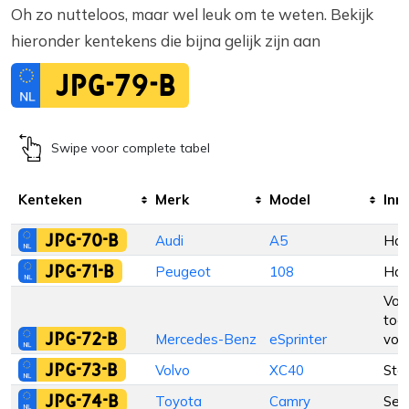
Oh zo nutteloos, maar wel leuk om te weten. Bekijk
hieronder kentekens die bijna gelijk zijn aan
JPG-79-B
Swipe voor complete tabel
Kenteken
Merk
Model
Inr
JPG-70-B
Audi
A5
Hat
JPG-71-B
Peugeot
108
Hat
Voor
toeg
JPG-72-B
Mercedes-Benz
eSprinter
voe
JPG-73-B
Volvo
XC40
Sta
JPG-74-B
Toyota
Camry
Sed