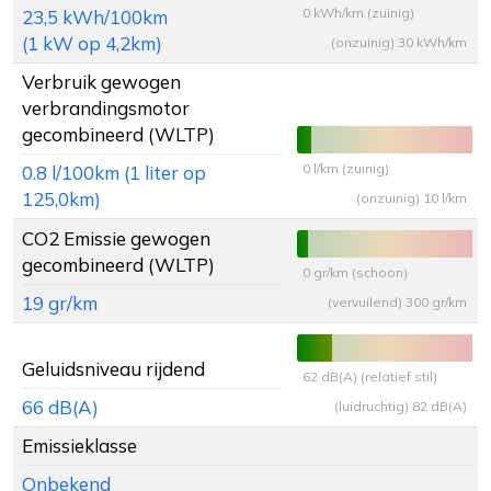
0 kWh/km (zuinig)
23,5 kWh/100km
(1 kW op 4,2km)
(onzuinig) 30 kWh/km
Verbruik gewogen
verbrandingsmotor
gecombineerd (WLTP)
0 l/km (zuinig)
0.8 l/100km (1 liter op
125,0km)
(onzuinig) 10 l/km
CO2 Emissie gewogen
gecombineerd (WLTP)
0 gr/km (schoon)
19 gr/km
(vervuilend) 300 gr/km
Geluidsniveau rijdend
62 dB(A) (relatief stil)
66 dB(A)
(luidruchtig) 82 dB(A)
Emissieklasse
Onbekend