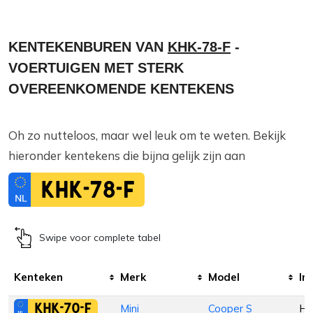
KENTEKENBUREN VAN
KHK-78-F
-
VOERTUIGEN MET STERK
OVEREENKOMENDE KENTEKENS
Oh zo nutteloos, maar wel leuk om te weten. Bekijk
hieronder kentekens die bijna gelijk zijn aan
KHK-78-F
Swipe voor complete tabel
Kenteken
Merk
Model
In
KHK-70-F
Mini
Cooper S
Ha