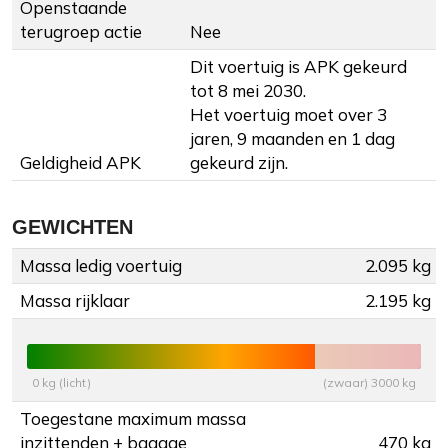
Openstaande
terugroep actie
Nee
Dit voertuig is APK gekeurd
tot 8 mei 2030.
Het voertuig moet over 3
jaren, 9 maanden en 1 dag
Geldigheid APK
gekeurd zijn.
GEWICHTEN
Massa ledig voertuig
2.095 kg
Massa rijklaar
2.195 kg
0 kg (licht)
(zwaar) 3000 kg
Toegestane maximum massa
inzittenden + bagage
470 kg