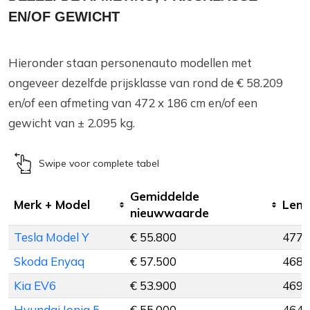
EN/OF GEWICHT
Hieronder staan personenauto modellen met
ongeveer dezelfde prijsklasse van rond de € 58.209
en/of een afmeting van 472 x 186 cm en/of een
gewicht van ± 2.095 kg.
Swipe voor complete tabel
Gemiddelde
Merk + Model
Leng
nieuwwaarde
Tesla Model Y
€ 55.800
477 
Skoda Enyaq
€ 57.500
468 
Kia EV6
€ 53.900
469 
Hyundai Ioniq 5
€ 55.000
464 