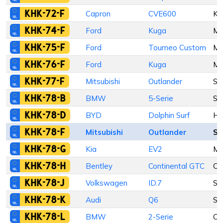
KHK-72-F
Capron
CVE600
Ka
KHK-74-F
Ford
Kuga
M
KHK-75-F
Ford
Tourneo Custom
M
KHK-76-F
Ford
Kuga
M
KHK-77-F
Mitsubishi
Outlander
St
KHK-78-B
BMW
5-Serie
Se
KHK-78-D
BYD
Dolphin Surf
Ha
KHK-78-F
Mitsubishi
Outlander
St
KHK-78-G
Kia
EV2
M
KHK-78-H
Bentley
Continental GTC
Ca
KHK-78-J
Volkswagen
ID.7
St
KHK-78-K
Audi
Q6
St
KHK-78-L
BMW
2-Serie
Ca