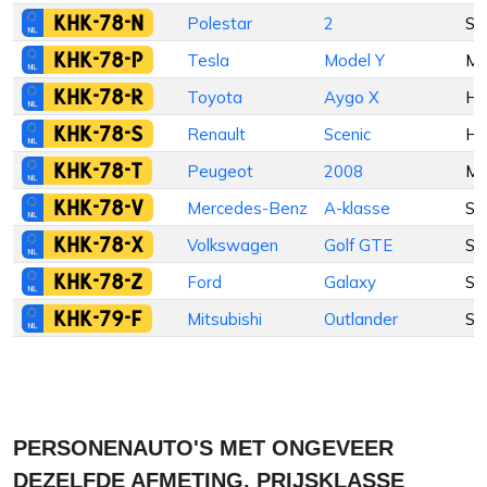
KHK-78-N
Polestar
2
Se
KHK-78-P
Tesla
Model Y
M
KHK-78-R
Toyota
Aygo X
Ha
KHK-78-S
Renault
Scenic
Ha
KHK-78-T
Peugeot
2008
M
KHK-78-V
Mercedes-Benz
A-klasse
Se
KHK-78-X
Volkswagen
Golf GTE
St
KHK-78-Z
Ford
Galaxy
St
KHK-79-F
Mitsubishi
Outlander
St
PERSONENAUTO'S MET ONGEVEER
DEZELFDE AFMETING, PRIJSKLASSE