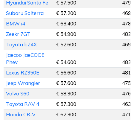
Hyundai Santa Fe
€ 57.500
479 
Subaru Solterra
€ 57.200
469 
BMW i4
€ 63.400
478 
Zeekr 7GT
€ 54.900
482 
Toyota bZ4X
€ 52.600
469 
Jaecoo JaeCOO8
Phev
€ 54.600
482 
Lexus RZ350E
€ 56.600
481 
Jeep Wrangler
€ 57.600
475 
Volvo S60
€ 58.300
476 
Toyota RAV 4
€ 57.300
463 
Honda CR-V
€ 62.300
471 