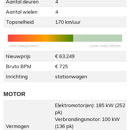
Aantal deuren
4
Aantal wielen
4
Topsnelheid
170 km/uur
0 km (langzaam)
(zeer snel) 300 km
Nieuwprijs
€ 63.249
Bruto BPM
€ 725
Inrichting
stationwagen
MOTOR
Elektromotor(en): 185 kW (252
pk)
Verbrandingsmotor: 100 kW
Vermogen
(136 pk)