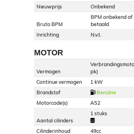
Nieuwprijs
Onbekend
BPM onbekend of
Bruto BPM
betaald
Inrichting
N.v.t.
MOTOR
Verbrandingsmotor
Vermogen
pk)
Continue vermogen
1 kW
Brandstof
Benzine
Motorcode(s)
A52
1 stuks
Aantal cilinders
Cilinderinhoud
49cc