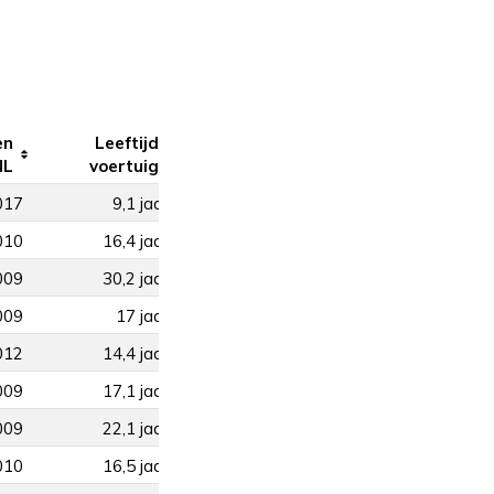
en
Leeftijd
NL
voertuig
017
9,1 jaar
010
16,4 jaar
009
30,2 jaar
009
17 jaar
012
14,4 jaar
009
17,1 jaar
009
22,1 jaar
010
16,5 jaar