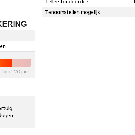
Tellerstandoordeel
Tenaamstellen mogelijk
KERING
gen
(oud) 20 jaar
ertuig
dagen.