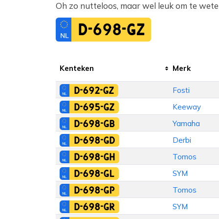
Oh zo nutteloos, maar wel leuk om te weten.
D-698-GZ
Kenteken
Merk
D-692-GZ
Fosti
D-695-GZ
Keeway
D-698-GB
Yamaha
D-698-GD
Derbi
D-698-GH
Tomos
D-698-GL
SYM
D-698-GP
Tomos
D-698-GR
SYM