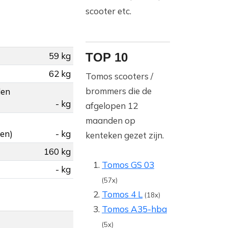
scooter etc.
59 kg
TOP 10
62 kg
Tomos scooters /
brommers die de
den
- kg
afgelopen 12
maanden op
gen)
- kg
kenteken gezet zijn.
160 kg
Tomos GS 03
- kg
(57x)
Tomos 4 L
(18x)
Tomos A35-hba
(5x)