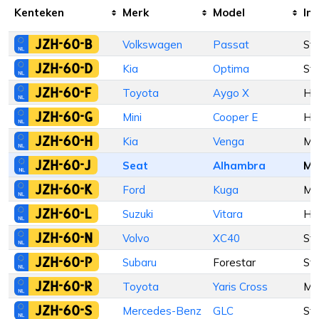
Kenteken
Merk
Model
Inr
JZH-60-B
Volkswagen
Passat
St
JZH-60-D
Kia
Optima
St
JZH-60-F
Toyota
Aygo X
Ha
JZH-60-G
Mini
Cooper E
Ha
JZH-60-H
Kia
Venga
M
JZH-60-J
Seat
Alhambra
M
JZH-60-K
Ford
Kuga
M
JZH-60-L
Suzuki
Vitara
Ha
JZH-60-N
Volvo
XC40
St
JZH-60-P
Subaru
Forestar
St
JZH-60-R
Toyota
Yaris Cross
M
JZH-60-S
Mercedes-Benz
GLC
St