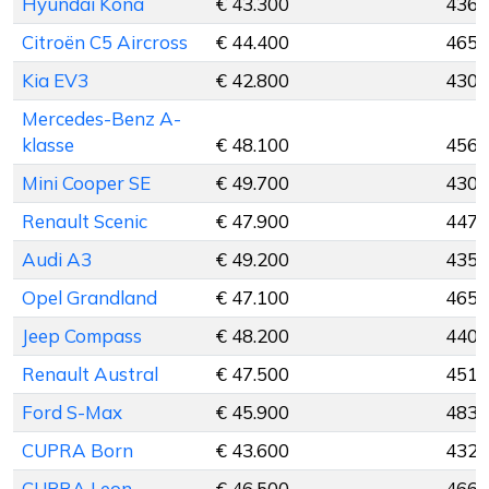
Hyundai Kona
€ 43.300
436 
Citroën C5 Aircross
€ 44.400
465 
Kia EV3
€ 42.800
430 
Mercedes-Benz A-
klasse
€ 48.100
456 
Mini Cooper SE
€ 49.700
430 
Renault Scenic
€ 47.900
447 
Audi A3
€ 49.200
435 
Opel Grandland
€ 47.100
465 
Jeep Compass
€ 48.200
440 
Renault Austral
€ 47.500
451 
Ford S-Max
€ 45.900
483 
CUPRA Born
€ 43.600
432 
CUPRA Leon
€ 46.500
466 