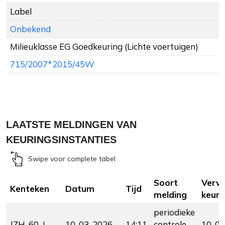
Label
Onbekend
Milieuklasse EG Goedkeuring (Lichte voertuigen)
715/2007*2015/45W
LAATSTE MELDINGEN VAN
KEURINGSINSTANTIES
Swipe voor complete tabel
Soort
Verv
Kenteken
Datum
Tijd
melding
keuri
periodieke
JZH-60-J
10-03-2026
14:11
controle
10-03