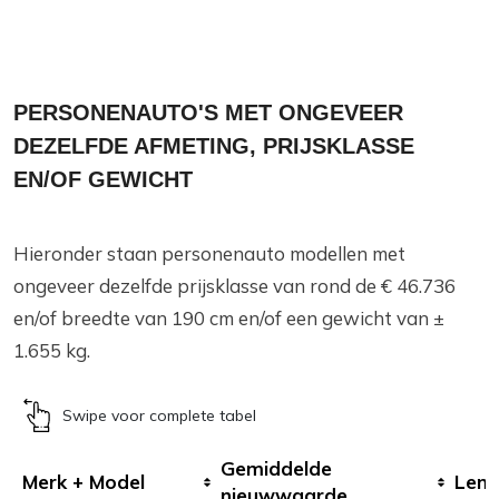
PERSONENAUTO'S MET ONGEVEER
DEZELFDE AFMETING, PRIJSKLASSE
EN/OF GEWICHT
Hieronder staan personenauto modellen met
ongeveer dezelfde prijsklasse van rond de € 46.736
en/of breedte van 190 cm en/of een gewicht van ±
1.655 kg.
Swipe voor complete tabel
Gemiddelde
Merk + Model
Leng
nieuwwaarde