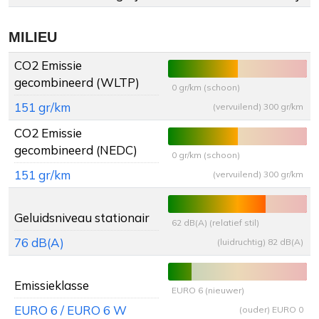
MILIEU
CO2 Emissie
gecombineerd (WLTP)
0 gr/km (schoon)
151 gr/km
(vervuilend) 300 gr/km
CO2 Emissie
gecombineerd (NEDC)
0 gr/km (schoon)
151 gr/km
(vervuilend) 300 gr/km
Geluidsniveau stationair
62 dB(A) (relatief stil)
76 dB(A)
(luidruchtig) 82 dB(A)
Emissieklasse
EURO 6 (nieuwer)
EURO 6 / EURO 6 W
(ouder) EURO 0