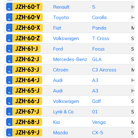
JZH-60-T
Renault
5
Ha
JZH-60-V
Toyota
Corolla
Ha
JZH-60-X
Fiat
Panda
M
JZH-60-Z
Volkswagen
T-Cross
St
JZH-61-J
Ford
Focus
St
JZH-62-J
Mercedes-Benz
GLA
St
JZH-63-J
Citroën
C3 Aircross
M
JZH-64-J
Audi
A3
Ha
JZH-65-J
Audi
A3
Ha
JZH-66-J
Volkswagen
Golf
St
JZH-67-J
Lynk & Co
01
St
JZH-68-J
Kia
Venga
M
JZH-69-J
Mazda
CX-5
St