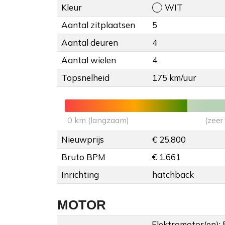
Kleur
WIT
Aantal zitplaatsen
5
Aantal deuren
4
Aantal wielen
4
Topsnelheid
175 km/uur
0 km (langzaam)
(zeer
Nieuwprijs
€ 25.800
Bruto BPM
€ 1.661
Inrichting
hatchback
MOTOR
Elektromotor(en):