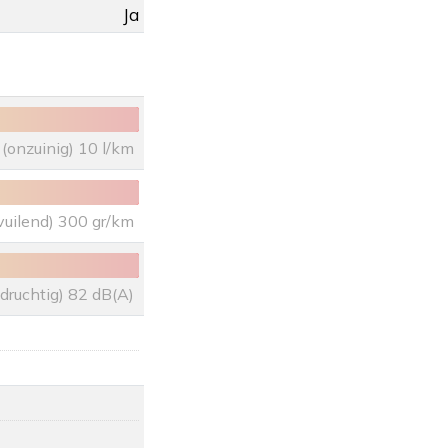
Ja
(onzuinig) 10 l/km
vuilend) 300 gr/km
uidruchtig) 82 dB(A)