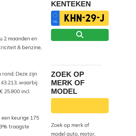
KENTEKEN
NL
 nu 2 maanden en
iciteit & benzine,
ZOEK OP
 rond. Deze zijn
MERK OF
 43.213, waarbij
MODEL
25.800 incl.
p een keurige 175
Zoek op merk of
0.9% traagste
model auto, motor,