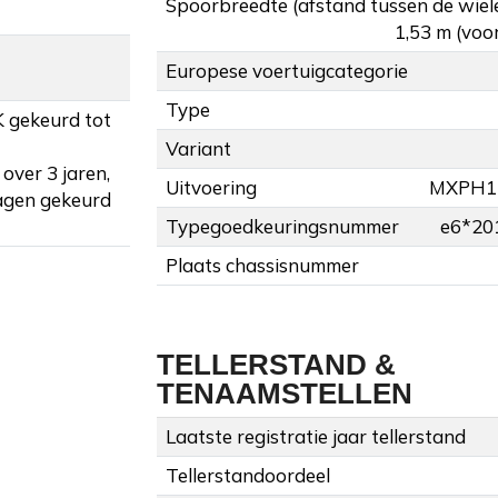
Spoorbreedte (afstand tussen de wiel
1,53 m (voor
Europese voertuigcategorie
Type
K gekeurd tot
Variant
over 3 jaren,
Uitvoering
MXPH1
agen gekeurd
Typegoedkeuringsnummer
e6*20
Plaats chassisnummer
TELLERSTAND &
TENAAMSTELLEN
Laatste registratie jaar tellerstand
Tellerstandoordeel