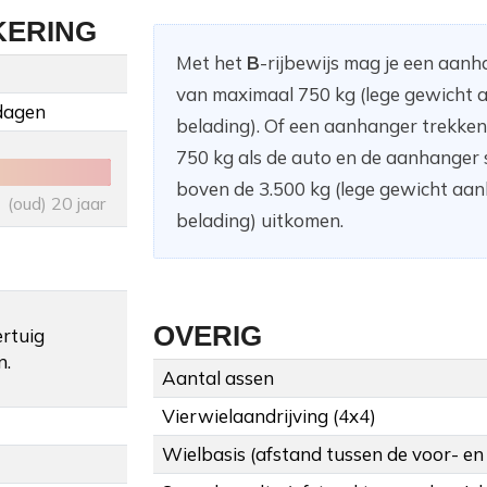
KERING
Met het
B
-rijbewijs mag je een aan
van maximaal 750 kg (lege gewicht a
dagen
belading). Of een aanhanger trekke
750 kg als de auto en de aanhanger
boven de 3.500 kg (lege gewicht aanh
(oud) 20 jaar
belading) uitkomen.
OVERIG
ertuig
n.
Aantal assen
Vierwielaandrijving (4x4)
Wielbasis (afstand tussen de voor- en