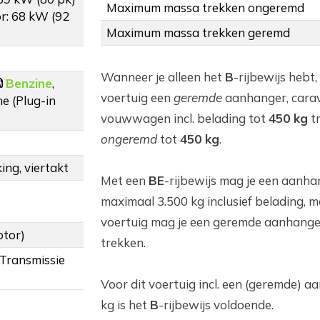
Maximum massa trekken ongeremd
r: 68 kW (92
Maximum massa trekken geremd
Wanneer je alleen het
B
-rijbewijs hebt,
Benzine
,
voertuig een
geremde
aanhanger, cara
e (Plug-in
vouwwagen incl. belading tot
450 kg
t
ongeremd
tot
450 kg
.
ing, viertakt
Met een
BE
-rijbewijs mag je een aanha
maximaal 3.500 kg inclusief belading, m
voertuig mag je een geremde aanhange
otor)
trekken.
 Transmissie
Voor dit voertuig incl. een (geremde) 
kg is het
B
-rijbewijs voldoende.