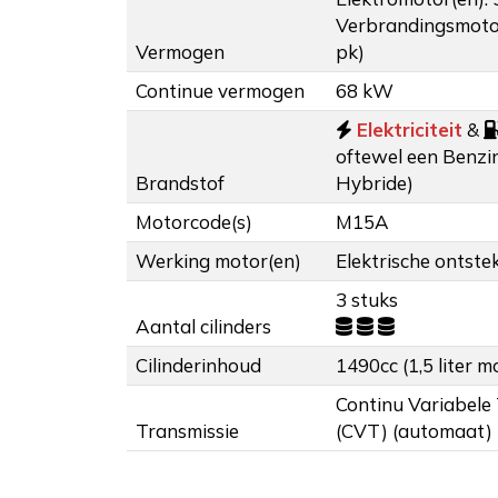
Verbrandingsmoto
Vermogen
pk)
Continue vermogen
68 kW
Elektriciteit
&
oftewel een Benzin
Brandstof
Hybride)
Motorcode(s)
M15A
Werking motor(en)
Elektrische ontstek
3 stuks
Aantal cilinders
Cilinderinhoud
1490cc (1,5 liter m
Continu Variabele
Transmissie
(CVT) (automaat)