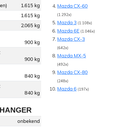
gen)
1.615 kg
Mazda CX-60
1.615 kg
(1.292x)
Mazda 3
(1.108x)
2.065 kg
Mazda 6E
(1.046x)
Mazda CX-3
900 kg
(642x)
t
Mazda MX-5
900 kg
(492x)
Mazda CX-80
840 kg
(248x)
t
Mazda 6
(197x)
840 kg
NHANGER
onbekend