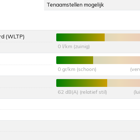
Tenaamstellen mogelijk
rd (WLTP)
0 l/km (zuinig)
0 gr/km (schoon)
(ver
62 dB(A) (relatief stil)
(l