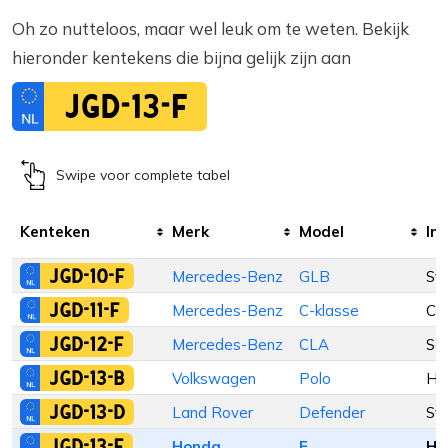
Oh zo nutteloos, maar wel leuk om te weten. Bekijk
hieronder kentekens die bijna gelijk zijn aan
JGD-13-F
Swipe voor complete tabel
Kenteken
Merk
Model
Inr
JGD-10-F
Mercedes-Benz
GLB
St
JGD-11-F
Mercedes-Benz
C-klasse
Co
JGD-12-F
Mercedes-Benz
CLA
Se
JGD-13-B
Volkswagen
Polo
Ha
JGD-13-D
Land Rover
Defender
St
JGD-13-F
Honda
E
Ha