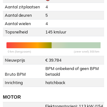
Aantal zitplaatsen
4
Aantal deuren
5
Aantal wielen
4
Topsnelheid
145 km/uur
0 km (langzaam)
(zeer snel) 300 km
Nieuwprijs
€ 39.784
BPM onbekend of geen BPM
Bruto BPM
betaald
Inrichting
hatchback
MOTOR
Elektromotor(en): 113 kW (154