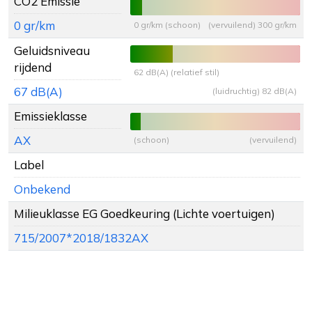
CO2 Emissie
0 gr/km
0 gr/km (schoon)
(vervuilend) 300 gr/km
Geluidsniveau
rijdend
62 dB(A) (relatief stil)
67 dB(A)
(luidruchtig) 82 dB(A)
Emissieklasse
AX
(schoon)
(vervuilend)
Label
Onbekend
Milieuklasse EG Goedkeuring (Lichte voertuigen)
715/2007*2018/1832AX