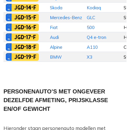
JGD-14-F
Skoda
Kodiaq
St
JGD-15-F
Mercedes-Benz
GLC
St
JGD-16-F
Fiat
500
Ha
JGD-17-F
Audi
Q4 e-tron
Ha
JGD-18-F
Alpine
A110
Co
JGD-19-F
BMW
X3
St
PERSONENAUTO'S MET ONGEVEER
DEZELFDE AFMETING, PRIJSKLASSE
EN/OF GEWICHT
Hieronder staan personenauto modellen met