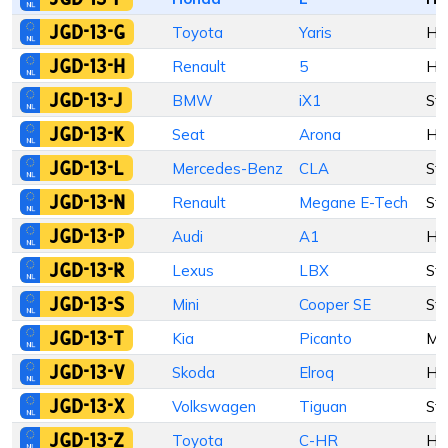
JGD-13-G
Toyota
Yaris
Ha
JGD-13-H
Renault
5
Ha
JGD-13-J
BMW
iX1
St
JGD-13-K
Seat
Arona
Ha
JGD-13-L
Mercedes-Benz
CLA
St
JGD-13-N
Renault
Megane E-Tech
St
JGD-13-P
Audi
A1
Ha
JGD-13-R
Lexus
LBX
St
JGD-13-S
Mini
Cooper SE
St
JGD-13-T
Kia
Picanto
M
JGD-13-V
Skoda
Elroq
Ha
JGD-13-X
Volkswagen
Tiguan
St
JGD-13-Z
Toyota
C-HR
Ha