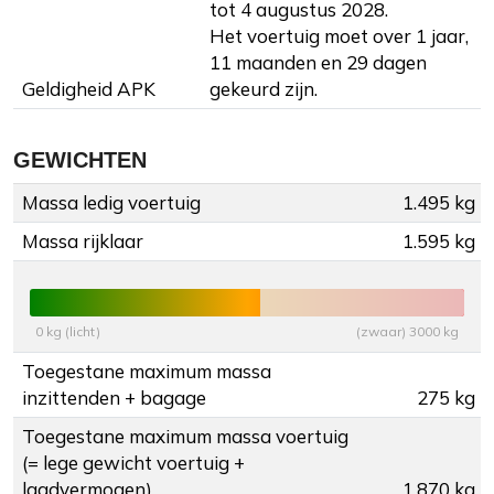
tot 4 augustus 2028.
Het voertuig moet over 1 jaar,
11 maanden en 29 dagen
Geldigheid APK
gekeurd zijn.
GEWICHTEN
Massa ledig voertuig
1.495 kg
Massa rijklaar
1.595 kg
0 kg (licht)
(zwaar) 3000 kg
Toegestane maximum massa
inzittenden + bagage
275 kg
Toegestane maximum massa voertuig
(= lege gewicht voertuig +
laadvermogen)
1.870 kg