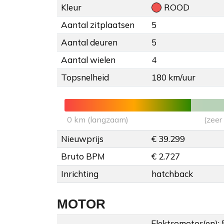
Kleur
ROOD
Aantal zitplaatsen
5
Aantal deuren
5
Aantal wielen
4
Topsnelheid
180 km/uur
0 km (langzaam)
(zeer
Nieuwprijs
€ 39.299
Bruto BPM
€ 2.727
Inrichting
hatchback
MOTOR
Elektromotor(en):