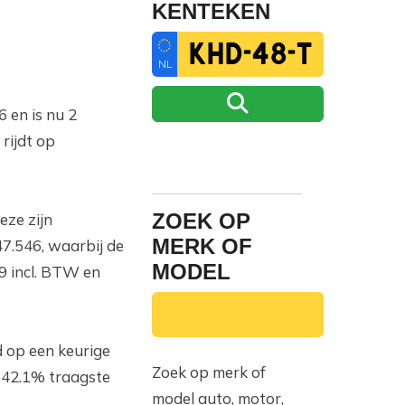
KENTEKEN
NL
6 en is nu 2
rijdt op
ZOEK OP
eze zijn
MERK OF
7.546, waarbij de
MODEL
9 incl. BTW en
d op een keurige
Zoek op merk of
e 42.1% traagste
model auto, motor,