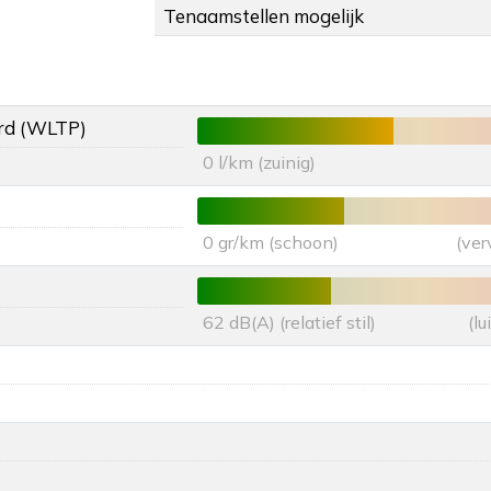
Tenaamstellen mogelijk
rd (WLTP)
0 l/km (zuinig)
0 gr/km (schoon)
(ver
62 dB(A) (relatief stil)
(l