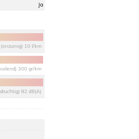
Ja
(onzuinig) 10 l/km
vuilend) 300 gr/km
uidruchtig) 82 dB(A)