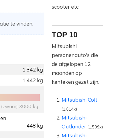
scooter etc.
tie te vinden.
TOP 10
Mitsubishi
personenauto's die
de afgelopen 12
1.342 kg
maanden op
1.442 kg
kenteken gezet zijn.
Mitsubishi Colt
(zwaar) 3000 kg
(1.614x)
Mitsubishi
den
448 kg
Outlander
(1.509x)
Mitsubishi