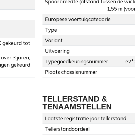
Spoorbreedte (afstand tussen de wiel
1,55 m (voor
Europese voertuigcategorie
Type
Variant
K gekeurd tot
Uitvoering
over 3 jaren,
Typegoedkeuringsnummer
e2*
agen gekeurd
Plaats chassisnummer
TELLERSTAND &
TENAAMSTELLEN
Laatste registratie jaar tellerstand
Tellerstandoordeel