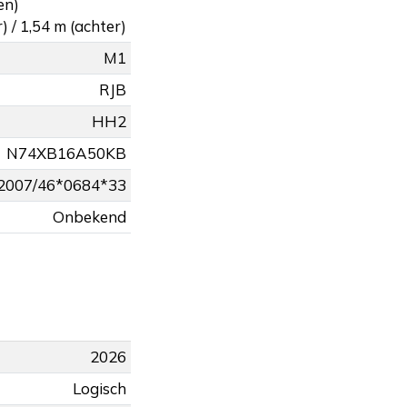
en)
) / 1,54 m (achter)
M1
RJB
HH2
N74XB16A50KB
2007/46*0684*33
Onbekend
2026
Logisch