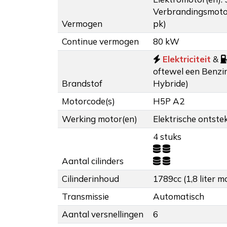
Verbrandingsmoto
Vermogen
pk)
Continue vermogen
80 kW
Elektriciteit
&
oftewel een Benzin
Brandstof
Hybride)
Motorcode(s)
H5P A2
Werking motor(en)
Elektrische ontstek
4 stuks
Aantal cilinders
Cilinderinhoud
1789cc (1,8 liter m
Transmissie
Automatisch
Aantal versnellingen
6