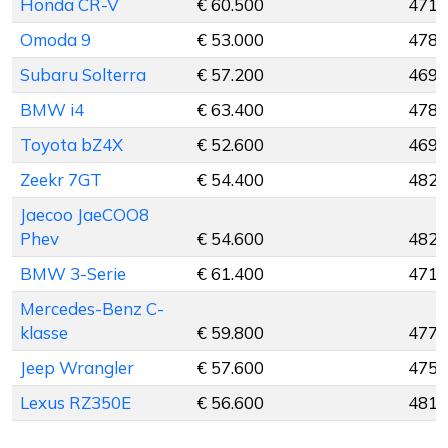
Honda CR-V
€ 60.500
471 
Omoda 9
€ 53.000
478 
Subaru Solterra
€ 57.200
469 
BMW i4
€ 63.400
478 
Toyota bZ4X
€ 52.600
469 
Zeekr 7GT
€ 54.400
482 
Jaecoo JaeCOO8
Phev
€ 54.600
482 
BMW 3-Serie
€ 61.400
471 
Mercedes-Benz C-
klasse
€ 59.800
477 
Jeep Wrangler
€ 57.600
475 
Lexus RZ350E
€ 56.600
481 