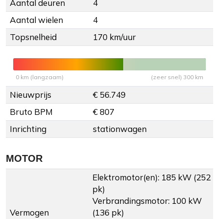
Aantal deuren
4
Aantal wielen
4
Topsnelheid
170 km/uur
0 km (langzaam)
(zeer snel) 300 km
Nieuwprijs
€ 56.749
Bruto BPM
€ 807
Inrichting
stationwagen
MOTOR
Elektromotor(en): 185 kW (252
pk)
Verbrandingsmotor: 100 kW
Vermogen
(136 pk)