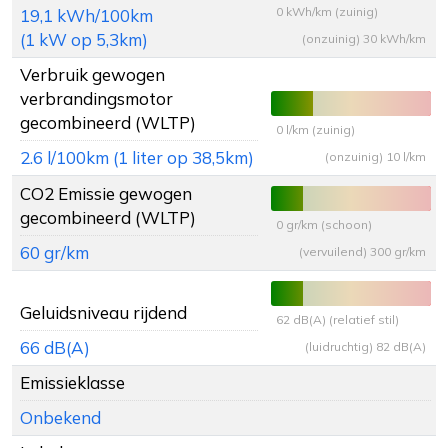
0 kWh/km (zuinig)
19,1 kWh/100km
(1 kW op 5,3km)
(onzuinig) 30 kWh/km
Verbruik gewogen
verbrandingsmotor
gecombineerd (WLTP)
0 l/km (zuinig)
2.6 l/100km (1 liter op 38,5km)
(onzuinig) 10 l/km
CO2 Emissie gewogen
gecombineerd (WLTP)
0 gr/km (schoon)
60 gr/km
(vervuilend) 300 gr/km
Geluidsniveau rijdend
62 dB(A) (relatief stil)
66 dB(A)
(luidruchtig) 82 dB(A)
Emissieklasse
Onbekend