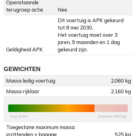
Openstaande
terugroep actie
Nee
Dit voertuig is APK gekeurd
tot 8 mei 2030.
Het voertuig moet over 3
jaren, 9 maanden en 1 dag
Geldigheid APK
gekeurd zijn.
GEWICHTEN
Massa ledig voertuig
2.060 kg
Massa rijklaar
2.160 kg
0 kg (licht)
(zwaar) 3000 kg
Toegestane maximum massa
inzittenden + bagage
525 kg