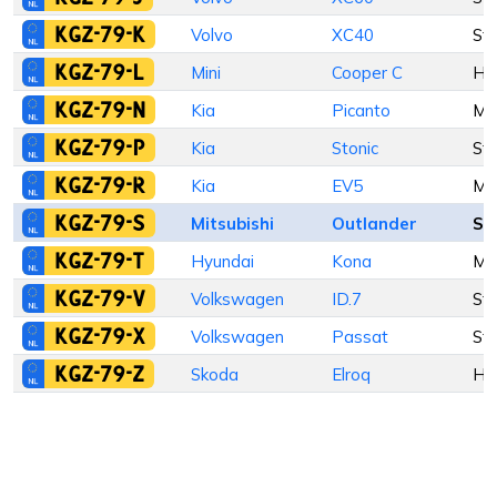
KGZ-79-K
Volvo
XC40
St
KGZ-79-L
Mini
Cooper C
Ha
KGZ-79-N
Kia
Picanto
M
KGZ-79-P
Kia
Stonic
St
KGZ-79-R
Kia
EV5
M
KGZ-79-S
Mitsubishi
Outlander
St
KGZ-79-T
Hyundai
Kona
M
KGZ-79-V
Volkswagen
ID.7
St
KGZ-79-X
Volkswagen
Passat
St
KGZ-79-Z
Skoda
Elroq
Ha