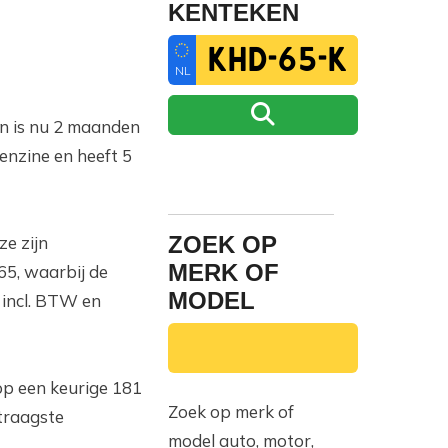
KENTEKEN
NL
en is nu 2 maanden
enzine en heeft 5
ZOEK OP
e zijn
MERK OF
65, waarbij de
MODEL
 incl. BTW en
op een keurige 181
Zoek op merk of
 traagste
model auto, motor,