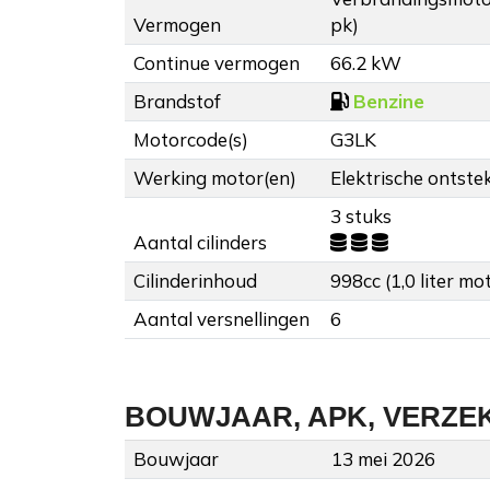
Vermogen
pk)
Continue vermogen
66.2 kW
Brandstof
Benzine
Motorcode(s)
G3LK
Werking motor(en)
Elektrische ontstek
3 stuks
Aantal cilinders
Cilinderinhoud
998cc (1,0 liter mo
Aantal versnellingen
6
BOUWJAAR, APK, VERZE
Bouwjaar
13 mei 2026