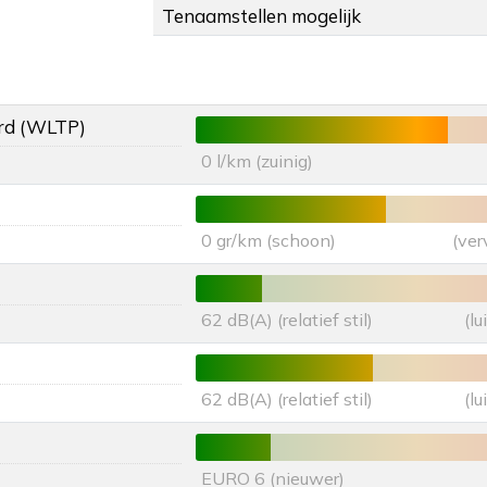
Tenaamstellen mogelijk
rd (WLTP)
0 l/km (zuinig)
0 gr/km (schoon)
(ver
62 dB(A) (relatief stil)
(l
62 dB(A) (relatief stil)
(l
EURO 6 (nieuwer)