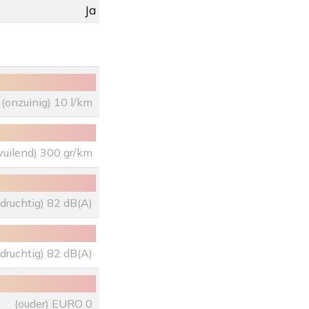
Ja
(onzuinig) 10 l/km
vuilend) 300 gr/km
uidruchtig) 82 dB(A)
uidruchtig) 82 dB(A)
(ouder) EURO 0