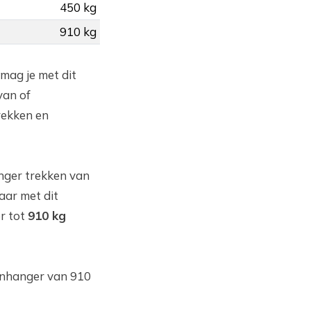
450 kg
910 kg
 mag je met dit
van of
rekken en
nger trekken van
aar met dit
r tot
910 kg
aanhanger van 910