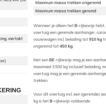
Maximum massa trekken ongeremd
Maximum massa trekken geremd
Wanneer je alleen het
B
-rijbewijs hebt,
voertuig een
geremde
aanhanger, cara
ing, viertakt
vouwwagen incl. belading tot
910 kg
t
ongeremd
tot
450 kg
.
Met een
BE
-rijbewijs mag je een aanha
tor)
maximaal 3.500 kg inclusief belading, m
voertuig mag je een geremde aanhange
trekken.
KERING
Voor dit voertuig incl. een (geremde) 
kg is het
B
-rijbewijs voldoende.