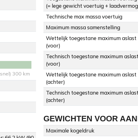
(= lege gewicht voertuig + laadvermo
Technische max massa voertuig
Maximum massa samenstelling
Wettelijk toegestane maximum aslast
(voor)
Technisch toegestane maximum aslas
(voor)
 snel) 300 km
Wettelijk toegestane maximum aslast
(achter)
Technisch toegestane maximum aslas
(achter)
GEWICHTEN VOOR AA
Maximale kogeldruk
: 66.2 kW (90