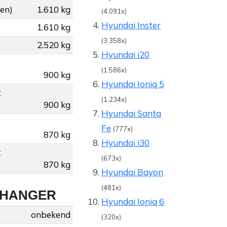
gen)
1.610 kg
(4.091x)
Hyundai Inster
1.610 kg
(3.358x)
2.520 kg
Hyundai i20
(1.586x)
900 kg
Hyundai Ioniq 5
t
(1.234x)
900 kg
Hyundai Santa
Fe
(777x)
870 kg
Hyundai i30
t
(673x)
870 kg
Hyundai Bayon
(481x)
NHANGER
Hyundai Ioniq 6
onbekend
(320x)