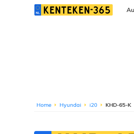
Au
Home
Hyundai
i20
KHD-65-K