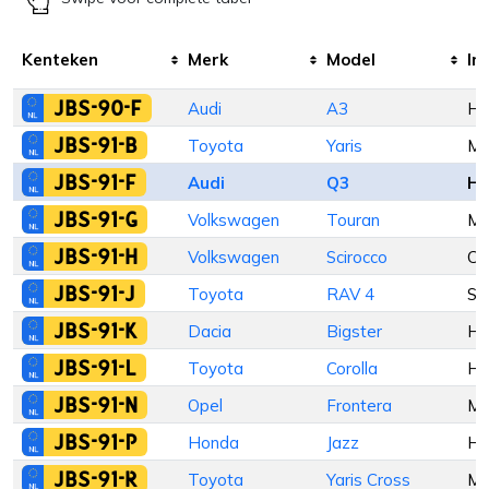
Kenteken
Merk
Model
In
JBS-90-F
Audi
A3
Ha
JBS-91-B
Toyota
Yaris
M
JBS-91-F
Audi
Q3
Ha
JBS-91-G
Volkswagen
Touran
M
JBS-91-H
Volkswagen
Scirocco
Co
JBS-91-J
Toyota
RAV 4
St
JBS-91-K
Dacia
Bigster
Ha
JBS-91-L
Toyota
Corolla
Ha
JBS-91-N
Opel
Frontera
M
JBS-91-P
Honda
Jazz
Ha
JBS-91-R
Toyota
Yaris Cross
M