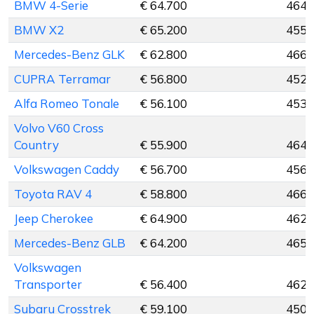
BMW 4-Serie
€ 64.700
464 
BMW X2
€ 65.200
455 
Mercedes-Benz GLK
€ 62.800
466 
CUPRA Terramar
€ 56.800
452 
Alfa Romeo Tonale
€ 56.100
453 
Volvo V60 Cross
Country
€ 55.900
464 
Volkswagen Caddy
€ 56.700
456 
Toyota RAV 4
€ 58.800
466 
Jeep Cherokee
€ 64.900
462 
Mercedes-Benz GLB
€ 64.200
465 
Volkswagen
Transporter
€ 56.400
462 
Subaru Crosstrek
€ 59.100
450 