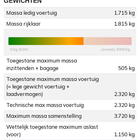
GEWICHTEN
Massa ledig voertuig
1.715 kg
Massa rijklaar
1.815 kg
0 kg (licht)
(zwaar) 3000 kg
Toegestane maximum massa
inzittenden + bagage
505 kg
Toegestane maximum massa voertuig
(= lege gewicht voertuig +
laadvermogen)
2.320 kg
Technische max massa voertuig
2.320 kg
Maximum massa samenstelling
3.720 kg
Wettelijk toegestane maximum aslast
(voor)
1.150 kg