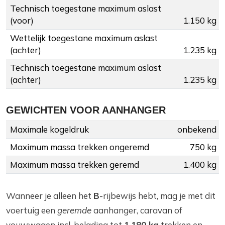
Technisch toegestane maximum aslast
(voor)
1.150 kg
Wettelijk toegestane maximum aslast
(achter)
1.235 kg
Technisch toegestane maximum aslast
(achter)
1.235 kg
GEWICHTEN VOOR AANHANGER
Maximale kogeldruk
onbekend
Maximum massa trekken ongeremd
750 kg
Maximum massa trekken geremd
1.400 kg
Wanneer je alleen het
B
-rijbewijs hebt, mag je met dit
voertuig een
geremde
aanhanger, caravan of
vouwwagen incl. belading tot
1.180 kg
trekken en