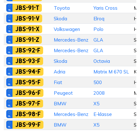
JBS-91-T
Toyota
Yaris Cross
M
JBS-91-V
Skoda
Elroq
Ha
JBS-91-X
Volkswagen
Polo
Ha
JBS-91-Z
Mercedes-Benz
GLA
St
JBS-92-F
Mercedes-Benz
GLA
St
JBS-93-F
Skoda
Octavia
St
JBS-94-F
Adria
Matrix M 670 SL
Ka
JBS-95-F
Fiat
500
Ha
JBS-96-F
Peugeot
2008
M
JBS-97-F
BMW
X5
St
JBS-98-F
Mercedes-Benz
E-klasse
St
JBS-99-F
BMW
X5
St