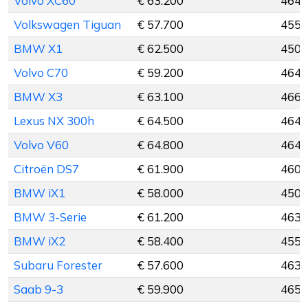
Volvo XC60
€ 63.200
464 
Volkswagen Tiguan
€ 57.700
455 
BMW X1
€ 62.500
450 
Volvo C70
€ 59.200
464 
BMW X3
€ 63.100
466 
Lexus NX 300h
€ 64.500
464 
Volvo V60
€ 64.800
464 
Citroën DS7
€ 61.900
460 
BMW iX1
€ 58.000
450 
BMW 3-Serie
€ 61.200
463 
BMW iX2
€ 58.400
455 
Subaru Forester
€ 57.600
463 
Saab 9-3
€ 59.900
465 