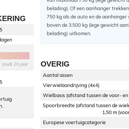
belading). Of een aanhanger trekke
750 kg als de auto en de aanhanger
KERING
boven de 3.500 kg (lege gewicht aanh
5
belading) uitkomen.
dagen
OVERIG
(oud) 20 jaar
Aantal assen
5
Vierwielaandrijving (4x4)
Wielbasis (afstand tussen de voor- en
ertuig
Spoorbreedte (afstand tussen de wiel
n.
1,50 m (voor
Europese voertuigcategorie