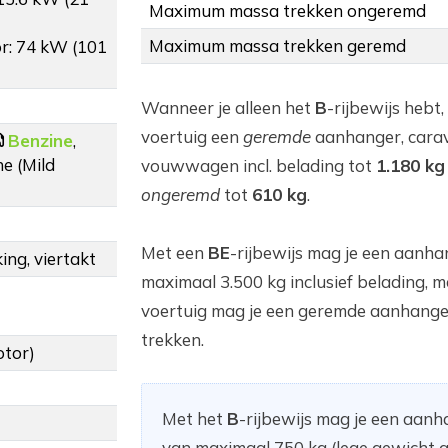
Maximum massa trekken ongeremd
Maximum massa trekken geremd
r: 74 kW (101
Wanneer je alleen het
B
-rijbewijs hebt,
voertuig een
geremde
aanhanger, cara
Benzine
,
e (Mild
vouwwagen incl. belading tot
1.180 kg
ongeremd
tot
610 kg
.
Met een
BE
-rijbewijs mag je een aanha
ing, viertakt
maximaal 3.500 kg inclusief belading, m
voertuig mag je een geremde aanhange
trekken.
otor)
Met het
B
-rijbewijs mag je een aan
van maximaal 750 kg (lege gewicht a