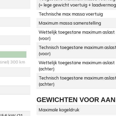
(= lege gewicht voertuig + laadvermo
Technische max massa voertuig
Maximum massa samenstelling
Wettelijk toegestane maximum aslast
(voor)
Technisch toegestane maximum aslas
(voor)
 snel) 300 km
Wettelijk toegestane maximum aslast
(achter)
Technisch toegestane maximum aslas
(achter)
GEWICHTEN VOOR AA
Maximale kogeldruk
15.6 kW (21