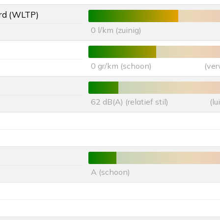
rd (WLTP)
0 l/km (zuinig)
0 gr/km (schoon)
(ver
62 dB(A) (relatief stil)
(l
A (schoon)