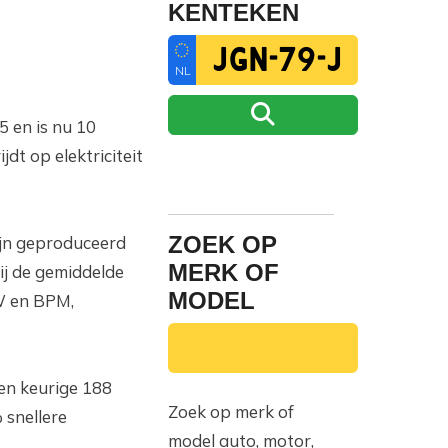
KENTEKEN
NL
5 en is nu 10
dt op elektriciteit
ZOEK OP
ijn geproduceerd
MERK OF
ij de gemiddelde
MODEL
W en BPM,
een keurige 188
Zoek op merk of
 snellere
model auto, motor,