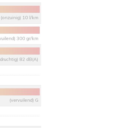
(onzuinig) 10 l/km
vuilend) 300 gr/km
uidruchtig) 82 dB(A)
(vervuilend) G