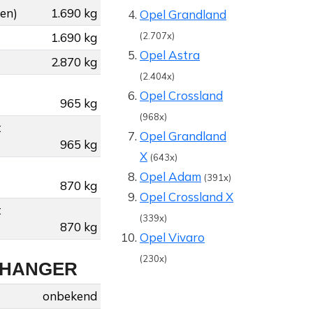
gen)
1.690 kg
Opel Grandland
1.690 kg
(2.707x)
Opel Astra
2.870 kg
(2.404x)
Opel Crossland
965 kg
(968x)
t
Opel Grandland
965 kg
X
(643x)
Opel Adam
(391x)
870 kg
Opel Crossland X
t
(339x)
870 kg
Opel Vivaro
(230x)
NHANGER
onbekend