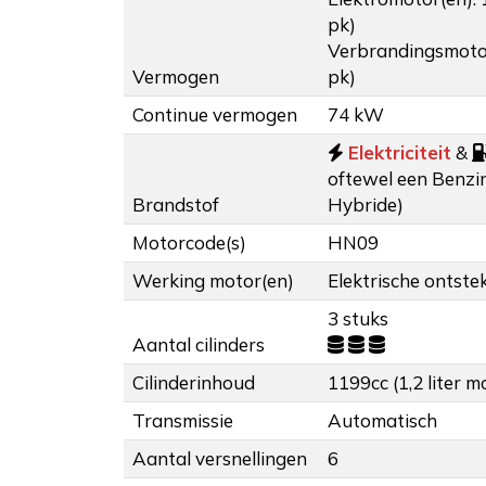
pk)
Verbrandingsmoto
Vermogen
pk)
Continue vermogen
74 kW
Elektriciteit
&
oftewel een Benzin
Brandstof
Hybride)
Motorcode(s)
HN09
Werking motor(en)
Elektrische ontstek
3 stuks
Aantal cilinders
Cilinderinhoud
1199cc (1,2 liter m
Transmissie
Automatisch
Aantal versnellingen
6