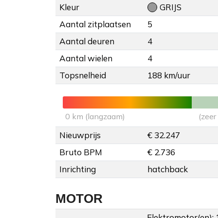
Kleur
GRIJS
Aantal zitplaatsen
5
Aantal deuren
4
Aantal wielen
4
Topsnelheid
188 km/uur
0 km (langzaam)
(zeer
Nieuwprijs
€ 32.247
Bruto BPM
€ 2.736
Inrichting
hatchback
MOTOR
Elektromotor(en): 