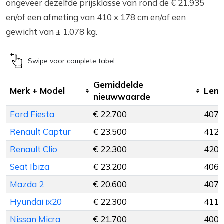
ongeveer dezelfde prijsklasse van rond de € 21.935
en/of een afmeting van 410 x 178 cm en/of een
gewicht van ± 1.078 kg.
Swipe voor complete tabel
Gemiddelde
Merk + Model
Leng
nieuwwaarde
Ford Fiesta
€ 22.700
407 
Renault Captur
€ 23.500
412 
Renault Clio
€ 22.300
420 
Seat Ibiza
€ 23.200
406 
Mazda 2
€ 20.600
407 
Hyundai ix20
€ 22.300
411 
Nissan Micra
€ 21.700
400 