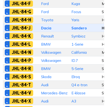
JHL-84-F
Ford
Kuga
M
JHL-84-G
Ford
Focus
St
JHL-84-H
Toyota
Yaris
Ha
JHL-84-J
Dacia
Sandero
Ha
JHL-84-K
Renault
Symbioz
Ha
JHL-84-L
BMW
1-Serie
Ha
JHL-84-N
Volkswagen
California
M
JHL-84-P
Volkswagen
ID.7
St
JHL-84-R
BMW
5-Serie
Se
JHL-84-S
Skoda
Elroq
Ha
JHL-84-T
Audi
Q4 e-tron
St
JHL-84-V
Mercedes-Benz
E-klasse
St
JHL-84-X
Audi
A3
Ha