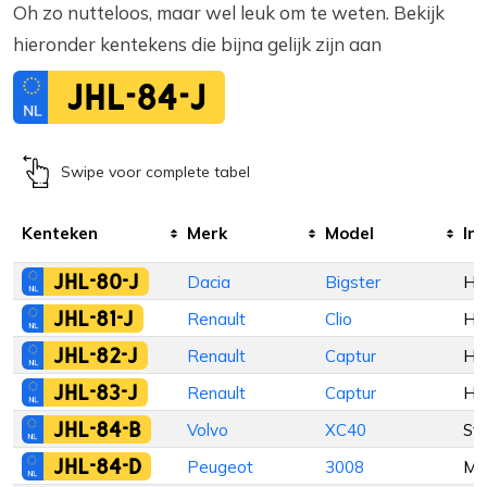
Oh zo nutteloos, maar wel leuk om te weten. Bekijk
hieronder kentekens die bijna gelijk zijn aan
JHL-84-J
Swipe voor complete tabel
Kenteken
Merk
Model
Inr
JHL-80-J
Dacia
Bigster
Ha
JHL-81-J
Renault
Clio
Ha
JHL-82-J
Renault
Captur
Ha
JHL-83-J
Renault
Captur
Ha
JHL-84-B
Volvo
XC40
St
JHL-84-D
Peugeot
3008
M