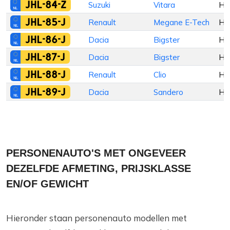
JHL-84-Z
Suzuki
Vitara
Ha
JHL-85-J
Renault
Megane E-Tech
Ha
JHL-86-J
Dacia
Bigster
Ha
JHL-87-J
Dacia
Bigster
Ha
JHL-88-J
Renault
Clio
Ha
JHL-89-J
Dacia
Sandero
Ha
PERSONENAUTO'S MET ONGEVEER
DEZELFDE AFMETING, PRIJSKLASSE
EN/OF GEWICHT
Hieronder staan personenauto modellen met