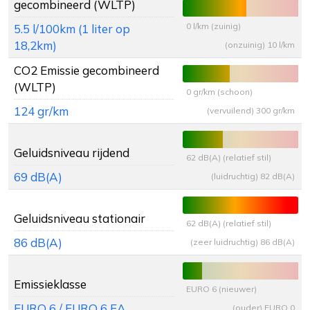
gecombineerd (WLTP)
0 l/km (zuinig)
5.5 l/100km (1 liter op
18,2km)
(onzuinig) 10 l/km
CO2 Emissie gecombineerd
(WLTP)
0 gr/km (schoon)
124 gr/km
(vervuilend) 300 gr/km
Geluidsniveau rijdend
62 dB(A) (relatief stil)
69 dB(A)
(luidruchtig) 82 dB(A)
Geluidsniveau stationair
62 dB(A) (relatief stil)
86 dB(A)
(zeer luidruchtig) 86 dB(A)
Emissieklasse
EURO 6 (nieuwer)
EURO 6 / EURO 6 EA
(ouder) EURO 0