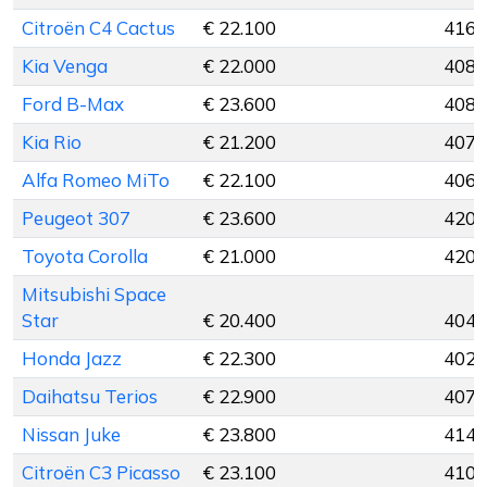
Citroën C4 Cactus
€ 22.100
416 
Kia Venga
€ 22.000
408 
Ford B-Max
€ 23.600
408 
Kia Rio
€ 21.200
407 
Alfa Romeo MiTo
€ 22.100
406 
Peugeot 307
€ 23.600
420 
Toyota Corolla
€ 21.000
420 
Mitsubishi Space
Star
€ 20.400
404 
Honda Jazz
€ 22.300
402 
Daihatsu Terios
€ 22.900
407 
Nissan Juke
€ 23.800
414 
Citroën C3 Picasso
€ 23.100
410 