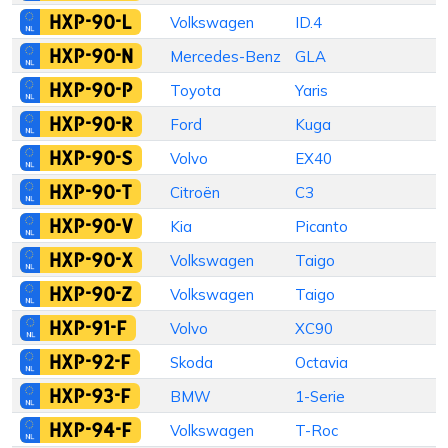
HXP-90-L
Volkswagen
ID.4
S
HXP-90-N
Mercedes-Benz
GLA
S
HXP-90-P
Toyota
Yaris
HXP-90-R
Ford
Kuga
HXP-90-S
Volvo
EX40
S
HXP-90-T
Citroën
C3
H
HXP-90-V
Kia
Picanto
HXP-90-X
Volkswagen
Taigo
S
HXP-90-Z
Volkswagen
Taigo
S
HXP-91-F
Volvo
XC90
HXP-92-F
Skoda
Octavia
S
HXP-93-F
BMW
1-Serie
S
HXP-94-F
Volkswagen
T-Roc
C