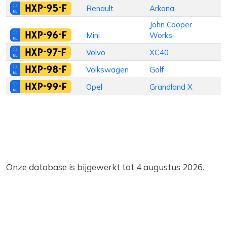
HXP-95-F
Renault
Arkana
H
John Cooper
HXP-96-F
Mini
Works
H
HXP-97-F
Volvo
XC40
S
HXP-98-F
Volkswagen
Golf
S
HXP-99-F
Opel
Grandland X
Onze database is bijgewerkt tot 4 augustus 2026.