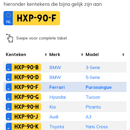
hieronder kentekens die bijna gelijk zijn aan
HXP-90-F
Swipe voor complete tabel
Kenteken
Merk
Model
I
HXP-90-B
BMW
3-Serie
S
HXP-90-D
BMW
5-Serie
S
HXP-90-F
Ferrari
Purosangue
H
HXP-90-G
Hyundai
Tucson
HXP-90-H
Kia
Picanto
HXP-90-J
Audi
A3
H
HXP-90-K
Toyota
Yaris Cross