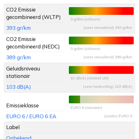
CO2 Emissie
gecombineerd (WLTP)
0 gr/km (schoon)
393 gr/km
(zeer vervuilend) 393 gr/km
CO2 Emissie
gecombineerd (NEDC)
0 gr/km (schoon)
389 gr/km
(zeer vervuilend) 389 gr/km
Geluidsniveau
stationair
62 dB(A) (relatief stil)
103 dB(A)
(zeer luidruchtig) 103 dB(A)
Emissieklasse
EURO 6 (nieuwer)
EURO 6 / EURO 6 EA
(ouder) EURO 0
Label
Onbekend