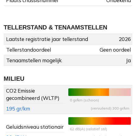
Plaats chassisnummer
Onbekend
TELLERSTAND & TENAAMSTELLEN
Laatste registratie jaar tellerstand
2026
Tellerstandoordeel
Geen oordeel
Tenaamstellen mogelijk
Ja
MILIEU
CO2 Emissie
gecombineerd (WLTP)
0 gr/km (schoon)
195 gr/km
(vervuilend) 300 gr/km
Geluidsniveau stationair
62 dB(A) (relatief stil)