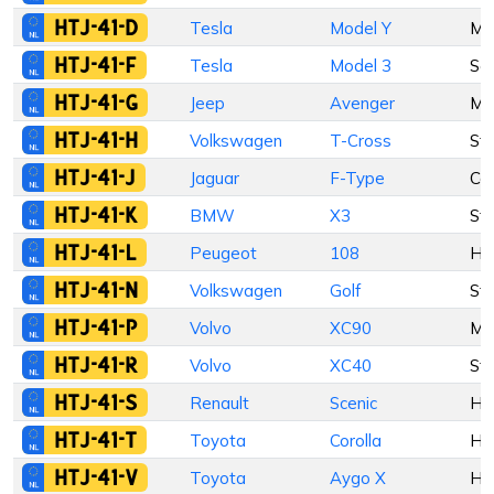
HTJ-41-D
Tesla
Model Y
M
HTJ-41-F
Tesla
Model 3
Se
HTJ-41-G
Jeep
Avenger
M
HTJ-41-H
Volkswagen
T-Cross
St
HTJ-41-J
Jaguar
F-Type
Co
HTJ-41-K
BMW
X3
St
HTJ-41-L
Peugeot
108
Ha
HTJ-41-N
Volkswagen
Golf
St
HTJ-41-P
Volvo
XC90
M
HTJ-41-R
Volvo
XC40
St
HTJ-41-S
Renault
Scenic
Ha
HTJ-41-T
Toyota
Corolla
Ha
HTJ-41-V
Toyota
Aygo X
Ha