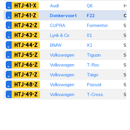
HTJ-41-X
Audi
Q6
Ha
HTJ-41-Z
Donkervoort
F22
Ca
HTJ-42-Z
CUPRA
Formentor
St
HTJ-43-Z
Lynk & Co
01
St
HTJ-44-Z
BMW
X1
St
HTJ-45-Z
Volkswagen
Tiguan
St
HTJ-46-Z
Volkswagen
T-Roc
St
HTJ-47-Z
Volkswagen
Taigo
St
HTJ-48-Z
Volkswagen
Passat
St
HTJ-49-Z
Volkswagen
T-Cross
St