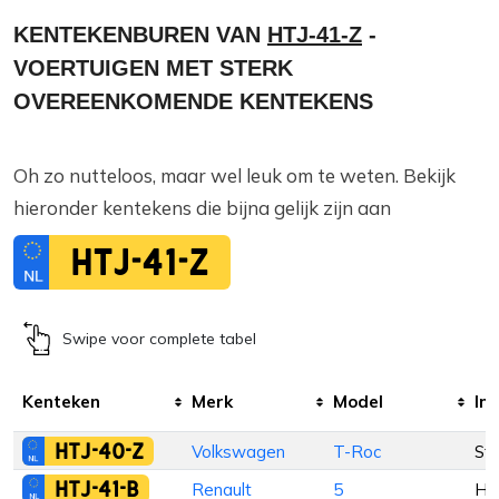
KENTEKENBUREN VAN
HTJ-41-Z
-
VOERTUIGEN MET STERK
OVEREENKOMENDE KENTEKENS
Oh zo nutteloos, maar wel leuk om te weten. Bekijk
hieronder kentekens die bijna gelijk zijn aan
HTJ-41-Z
Swipe voor complete tabel
Kenteken
Merk
Model
Inr
HTJ-40-Z
Volkswagen
T-Roc
St
HTJ-41-B
Renault
5
Ha