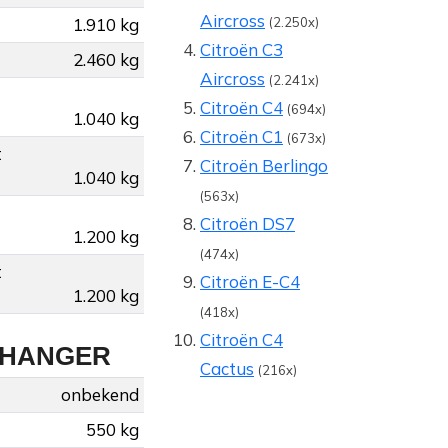
Aircross
1.910 kg
(2.250x)
Citroën C3
2.460 kg
Aircross
(2.241x)
Citroën C4
(694x)
1.040 kg
Citroën C1
(673x)
t
Citroën Berlingo
1.040 kg
(563x)
Citroën DS7
1.200 kg
(474x)
t
Citroën E-C4
1.200 kg
(418x)
Citroën C4
NHANGER
Cactus
(216x)
onbekend
550 kg