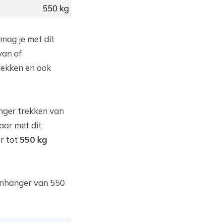
550 kg
 mag je met dit
van of
rekken en ook
nger trekken van
aar met dit
r tot
550 kg
aanhanger van 550