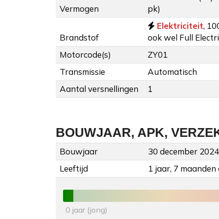
Vermogen
pk)
Elektriciteit
, 10
Brandstof
ook wel Full Elect
Motorcode(s)
ZY01
Transmissie
Automatisch
Aantal versnellingen
1
BOUWJAAR, APK, VERZE
Bouwjaar
30 december 2024
Leeftijd
1 jaar, 7 maanden
0 jaar (jong)