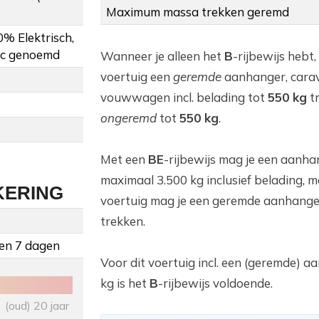
Maximum massa trekken geremd
0% Elektrisch,
ric genoemd
Wanneer je alleen het
B
-rijbewijs hebt,
voertuig een
geremde
aanhanger, cara
vouwwagen incl. belading tot
550 kg
t
ongeremd
tot
550 kg
.
Met een
BE
-rijbewijs mag je een aanha
maximaal 3.500 kg inclusief belading, m
KERING
voertuig mag je een geremde aanhange
trekken.
 en 7 dagen
Voor dit voertuig incl. een (geremde) 
kg is het
B
-rijbewijs voldoende.
(oud) 20 jaar