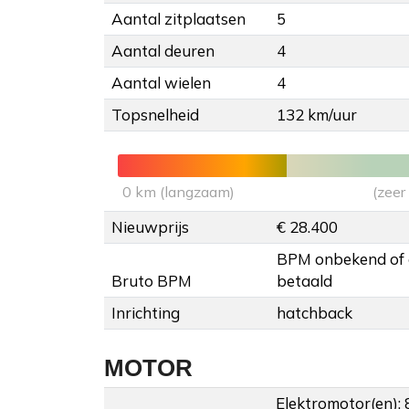
Aantal zitplaatsen
5
Aantal deuren
4
Aantal wielen
4
Topsnelheid
132 km/uur
0 km (langzaam)
(zeer
Nieuwprijs
€ 28.400
BPM onbekend of
Bruto BPM
betaald
Inrichting
hatchback
MOTOR
Elektromotor(en):