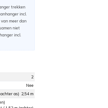
hanger trekken
anhanger incl.
n van meer dan
 samen niet
anger incl.
2
Nee
 achter as)
2,54 m
en)
) / 1,52 m (achter)