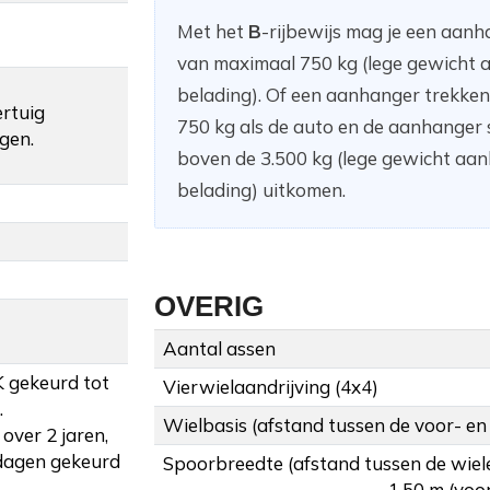
Met het
B
-rijbewijs mag je een aan
van maximaal 750 kg (lege gewicht a
belading). Of een aanhanger trekke
ertuig
750 kg als de auto en de aanhanger
gen.
boven de 3.500 kg (lege gewicht aanh
belading) uitkomen.
OVERIG
Aantal assen
K gekeurd tot
Vierwielaandrijving (4x4)
.
Wielbasis (afstand tussen de voor- en
over 2 jaren,
dagen gekeurd
Spoorbreedte (afstand tussen de wiel
1,50 m (voor