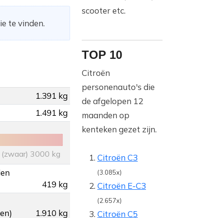
scooter etc.
e te vinden.
TOP 10
Citroën
personenauto's die
1.391 kg
de afgelopen 12
1.491 kg
maanden op
kenteken gezet zijn.
(zwaar) 3000 kg
Citroën C3
den
(3.085x)
419 kg
Citroën E-C3
(2.657x)
gen)
1.910 kg
Citroën C5