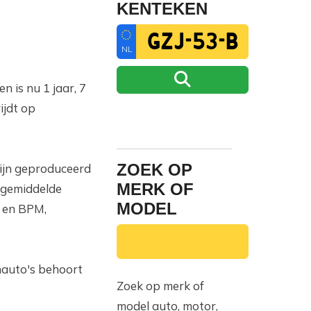
KENTEKEN
NL
n is nu 1 jaar, 7
ijdt op
ZOEK OP
ijn geproduceerd
MERK OF
e gemiddelde
MODEL
 en BPM,
nauto's behoort
Zoek op merk of
model auto, motor,