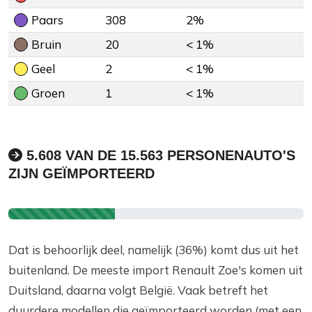
Paars
308
2%
Bruin
20
< 1%
Geel
2
< 1%
Groen
1
< 1%
5.608 VAN DE 15.563 PERSONENAUTO'S
ZIJN GEÏMPORTEERD
Dat is behoorlijk deel, namelijk (36%) komt dus uit het
buitenland. De meeste import Renault Zoe's komen uit
Duitsland, daarna volgt België. Vaak betreft het
duurdere modellen die geïmporteerd worden (met een