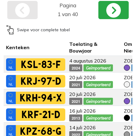
Pagina
1 van 40
Swipe voor complete tabel
Toelating &
Omsc
Kenteken
Bouwjaar
Nieu
4 augustus 2026
ZOE 
KSL-83-F
2024
€
Geïmporteerd
20 juli 2026
ZOE 
KRJ-97-D
2021
€
Geïmporteerd
20 juli 2026
ZOE 
KRH-94-X
2021
€
Geïmporteerd
16 juli 2026
ZOE 
KRF-21-D
2013
€
Geïmporteerd
14 juli 2026
ZOE 
KPZ-68-G
2022
€
Geïmporteerd