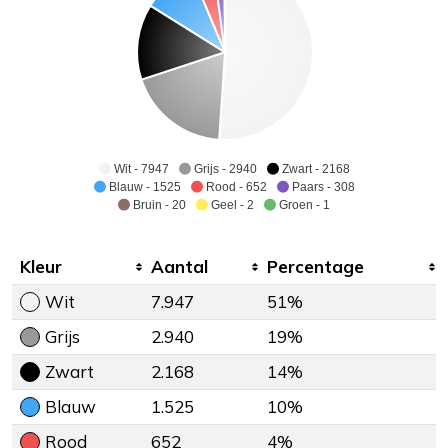
Wit - 7947
Grijs - 2940
Zwart - 2168
Blauw - 1525
Rood - 652
Paars - 308
Bruin - 20
Geel - 2
Groen - 1
Kleur
Aantal
Percentage
Wit
7.947
51%
Grijs
2.940
19%
Zwart
2.168
14%
Blauw
1.525
10%
Rood
652
4%