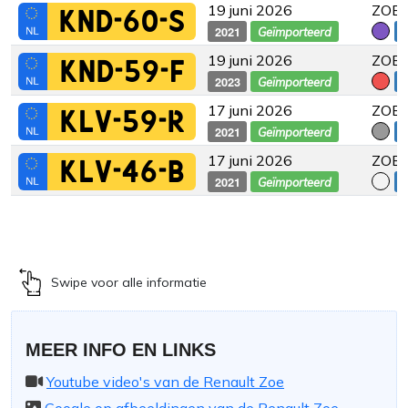
19 juni 2026
ZOE 
KND-60-S
2021
€
Geïmporteerd
19 juni 2026
ZOE 
KND-59-F
2023
€
Geïmporteerd
17 juni 2026
ZOE 
KLV-59-R
2021
€
Geïmporteerd
17 juni 2026
ZOE 
KLV-46-B
2021
€
Geïmporteerd
Swipe voor alle informatie
MEER INFO EN LINKS
Youtube video's van de Renault Zoe