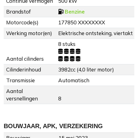
Continue vermogen
500 kW
Brandstof
Benzine
Motorcode(s)
177850 XXXXXXXX
Werking motor(en)
Elektrische ontsteking, viertakt
8 stuks
Aantal cilinders
Cilinderinhoud
3982cc (4,0 liter motor)
Transmissie
Automatisch
Aantal
versnellingen
8
BOUWJAAR, APK, VERZEKERING
Bouwjaar
15 mei 2023