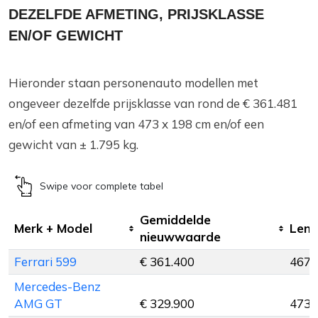
DEZELFDE AFMETING, PRIJSKLASSE
EN/OF GEWICHT
Hieronder staan personenauto modellen met
ongeveer dezelfde prijsklasse van rond de € 361.481
en/of een afmeting van 473 x 198 cm en/of een
gewicht van ± 1.795 kg.
Swipe voor complete tabel
Gemiddelde
Merk + Model
Leng
nieuwwaarde
Ferrari 599
€ 361.400
467 
Mercedes-Benz
AMG GT
€ 329.900
473 