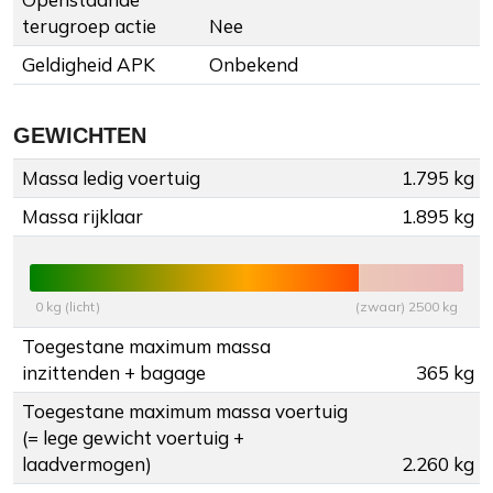
terugroep actie
Nee
Geldigheid APK
Onbekend
GEWICHTEN
Massa ledig voertuig
1.795 kg
Massa rijklaar
1.895 kg
0 kg (licht)
(zwaar) 2500 kg
Toegestane maximum massa
inzittenden + bagage
365 kg
Toegestane maximum massa voertuig
(= lege gewicht voertuig +
laadvermogen)
2.260 kg