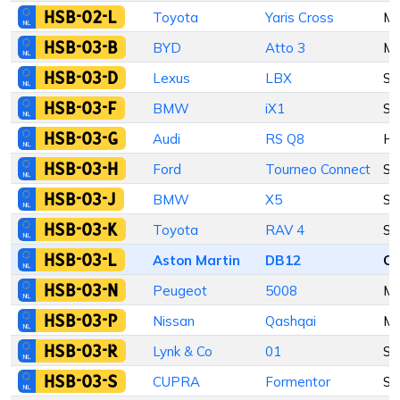
HSB-02-L
Toyota
Yaris Cross
M
HSB-03-B
BYD
Atto 3
M
HSB-03-D
Lexus
LBX
St
HSB-03-F
BMW
iX1
St
HSB-03-G
Audi
RS Q8
Ha
HSB-03-H
Ford
Tourneo Connect
St
HSB-03-J
BMW
X5
St
HSB-03-K
Toyota
RAV 4
St
HSB-03-L
Aston Martin
DB12
Co
HSB-03-N
Peugeot
5008
M
HSB-03-P
Nissan
Qashqai
M
HSB-03-R
Lynk & Co
01
St
HSB-03-S
CUPRA
Formentor
St