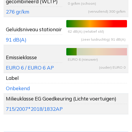
gecombineerd (WLTP)
0 gr/km (schoon)
276 gr/km
(vervuilend) 300 gr/km
Geluidsniveau stationair
62 dB(A) (relatief stil)
91 dB(A)
(zeer luidruchtig) 91 dB(A)
Emissieklasse
EURO 6 (nieuwer)
EURO 6 / EURO 6 AP
(ouder) EURO 0
Label
Onbekend
Milieuklasse EG Goedkeuring (Lichte voertuigen)
715/2007*2018/1832AP