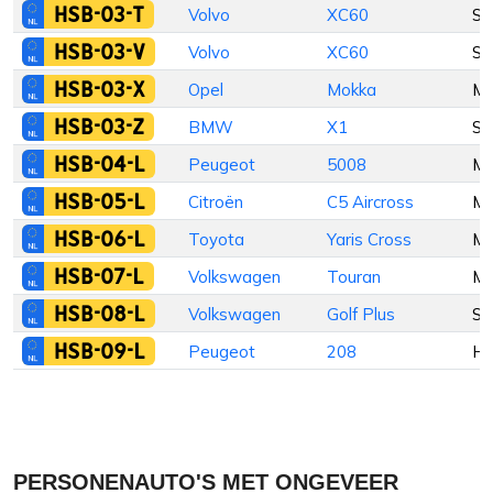
HSB-03-T
Volvo
XC60
St
HSB-03-V
Volvo
XC60
St
HSB-03-X
Opel
Mokka
M
HSB-03-Z
BMW
X1
St
HSB-04-L
Peugeot
5008
M
HSB-05-L
Citroën
C5 Aircross
M
HSB-06-L
Toyota
Yaris Cross
M
HSB-07-L
Volkswagen
Touran
M
HSB-08-L
Volkswagen
Golf Plus
St
HSB-09-L
Peugeot
208
Ha
PERSONENAUTO'S MET ONGEVEER