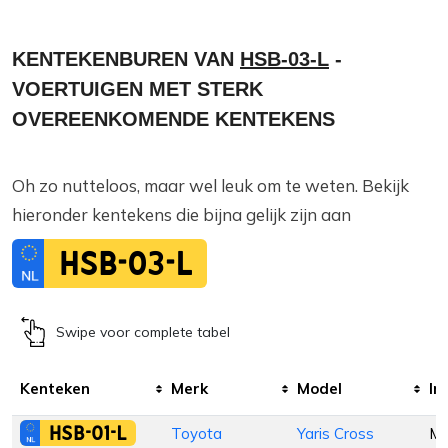
KENTEKENBUREN VAN
HSB-03-L
-
VOERTUIGEN MET STERK
OVEREENKOMENDE KENTEKENS
Oh zo nutteloos, maar wel leuk om te weten. Bekijk
hieronder kentekens die bijna gelijk zijn aan
HSB-03-L
Swipe voor complete tabel
Kenteken
Merk
Model
In
HSB-01-L
Toyota
Yaris Cross
M