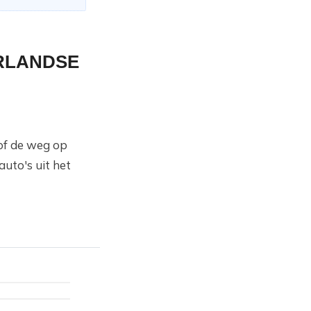
ERLANDSE
/of de weg op
uto's uit het