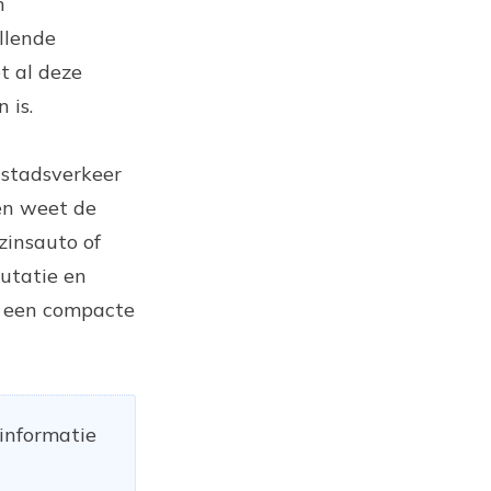
n
llende
t al deze
 is.
 stadsverkeer
pen weet de
zinsauto of
putatie en
r een compacte
 informatie