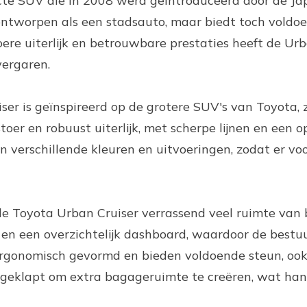
cte SUV die in 2008 werd geïntroduceerd door de Ja
 ontworpen als een stadsauto, maar biedt toch voldo
toere uiterlijk en betrouwbare prestaties heeft de Ur
vergaren.
er is geïnspireerd op de grotere SUV's van Toyota,
stoer en robuust uiterlijk, met scherpe lijnen en een 
 in verschillende kleuren en uitvoeringen, zodat er vo
e Toyota Urban Cruiser verrassend veel ruimte van 
 en een overzichtelijk dashboard, waardoor de bestu
 ergonomisch gevormd en bieden voldoende steun, ook
geklapt om extra bagageruimte te creëren, wat hand