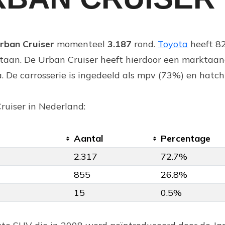
rban Cruiser
momenteel
3.187
rond.
Toyota
heeft 8
taan. De Urban Cruiser heeft hierdoor een marktaa
. De carrosserie is ingedeeld als mpv (73%) en hatc
ruiser in Nederland:
Aantal
Percentage
2.317
72.7%
855
26.8%
15
0.5%