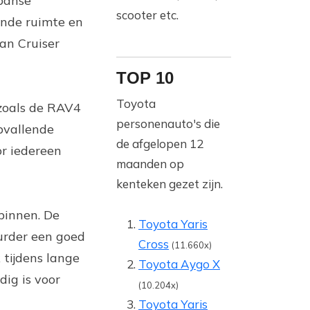
panse
scooter etc.
ende ruimte en
ban Cruiser
TOP 10
Toyota
 zoals de RAV4
personenauto's die
opvallende
de afgelopen 12
or iedereen
maanden op
kenteken gezet zijn.
binnen. De
Toyota Yaris
urder een goed
Cross
(11.660x)
 tijdens lange
Toyota Aygo X
ig is voor
(10.204x)
Toyota Yaris