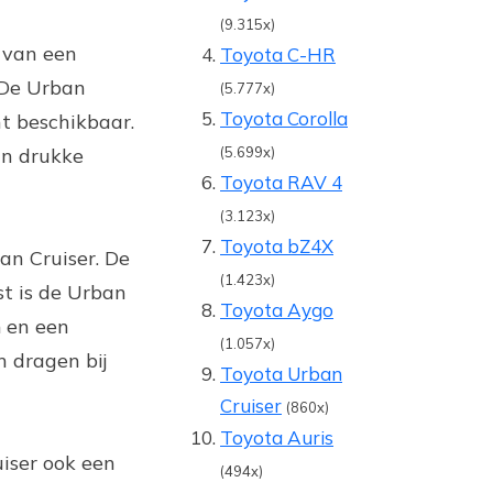
(9.315x)
n van een
Toyota C-HR
 De Urban
(5.777x)
Toyota Corolla
nt beschikbaar.
in drukke
(5.699x)
Toyota RAV 4
(3.123x)
Toyota bZ4X
ban Cruiser. De
(1.423x)
st is de Urban
Toyota Aygo
m en een
(1.057x)
n dragen bij
Toyota Urban
Cruiser
(860x)
Toyota Auris
iser ook een
(494x)