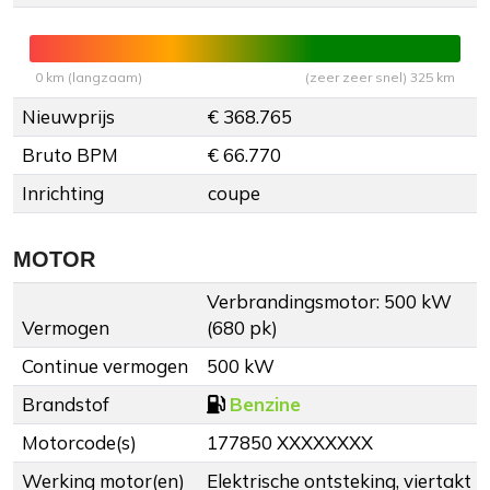
0 km (langzaam)
(zeer zeer snel) 325 km
Nieuwprijs
€ 368.765
Bruto BPM
€ 66.770
Inrichting
coupe
MOTOR
Verbrandingsmotor: 500 kW
Vermogen
(680 pk)
Continue vermogen
500 kW
Brandstof
Benzine
Motorcode(s)
177850 XXXXXXXX
Werking motor(en)
Elektrische ontsteking, viertakt