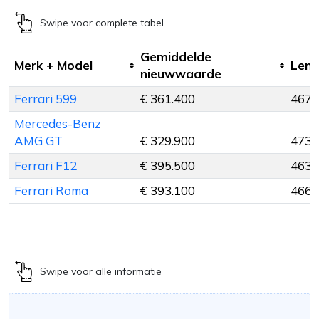
Swipe voor complete tabel
Gemiddelde
Merk + Model
Leng
nieuwwaarde
Ferrari 599
€ 361.400
467 
Mercedes-Benz
AMG GT
€ 329.900
473 
Ferrari F12
€ 395.500
463 
Ferrari Roma
€ 393.100
466 
Swipe voor alle informatie