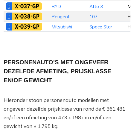
X-037-GP
BYD
Atto 3
M
X-038-GP
Peugeot
107
Ha
X-039-GP
Mitsubishi
Space Star
Ha
PERSONENAUTO'S MET ONGEVEER
DEZELFDE AFMETING, PRIJSKLASSE
EN/OF GEWICHT
Hieronder staan personenauto modellen met
ongeveer dezelfde prijsklasse van rond de € 361.481
en/of een afmeting van 473 x 198 cm en/of een
gewicht van ± 1.795 kg.