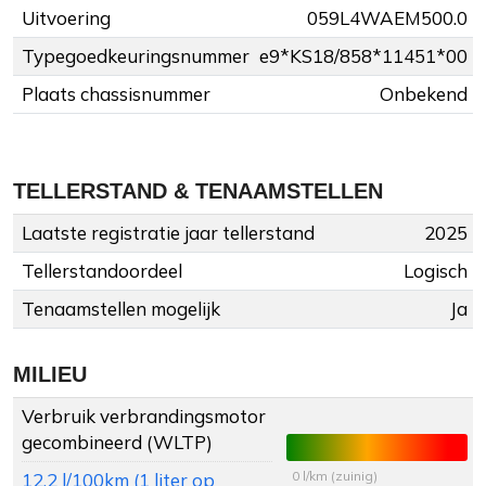
Uitvoering
059L4WAEM500.0
Typegoedkeuringsnummer
e9*KS18/858*11451*00
Plaats chassisnummer
Onbekend
TELLERSTAND & TENAAMSTELLEN
Laatste registratie jaar tellerstand
2025
Tellerstandoordeel
Logisch
Tenaamstellen mogelijk
Ja
MILIEU
Verbruik verbrandingsmotor
gecombineerd (WLTP)
0 l/km (zuinig)
12.2 l/100km (1 liter op