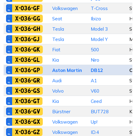
X-036-GF
Volkswagen
T-Cross
St
X-036-GG
Seat
Ibiza
Ha
X-036-GH
Tesla
Model 3
Se
X-036-GJ
Tesla
Model Y
M
X-036-GK
Fiat
500
Ha
X-036-GL
Kia
Niro
St
X-036-GP
Aston Martin
DB12
Co
X-036-GR
Audi
A1
St
X-036-GS
Volvo
V60
St
X-036-GT
Kia
Ceed
Ha
X-036-GV
Bürstner
BUT728
Ka
X-036-GX
Volkswagen
Up!
Ha
X-036-GZ
Volkswagen
ID.4
St