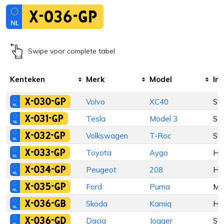
X-036-GP
Swipe voor complete tabel
Kenteken
Merk
Model
Inr
X-030-GP
Volvo
XC40
St
X-031-GP
Tesla
Model 3
Se
X-032-GP
Volkswagen
T-Roc
St
X-033-GP
Toyota
Aygo
Ha
X-034-GP
Peugeot
208
Ha
X-035-GP
Ford
Puma
M
X-036-GB
Skoda
Kamiq
Ha
X-036-GD
Dacia
Jogger
St