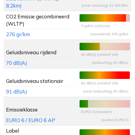
8,2km)
(zeer onzuinig) 12.154 l/km
CO2 Emissie gecombineerd
(WLTP)
0 gr/km (schoon)
276 gr/km
(vervuilend) 300 gr/km
Geluidsniveau rijdend
62 dB(A) (relatief stil)
70 dB(A)
(luidruchtig) 82 dB(A)
Geluidsniveau stationair
62 dB(A) (relatief stil)
91 dB(A)
(zeer luidruchtig) 91 dB(A)
Emissieklasse
EURO 6 (nieuwer)
EURO 6 / EURO 6 AP
(ouder) EURO 0
Label