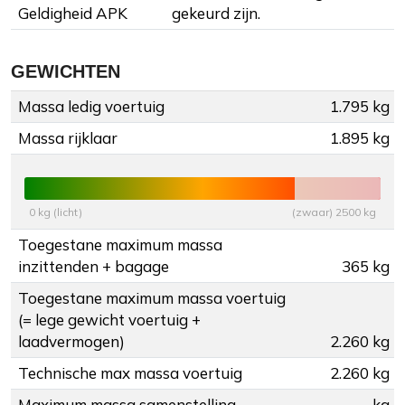
Geldigheid APK
gekeurd zijn.
GEWICHTEN
Massa ledig voertuig
1.795 kg
Massa rijklaar
1.895 kg
0 kg (licht)
(zwaar) 2500 kg
Toegestane maximum massa
inzittenden + bagage
365 kg
Toegestane maximum massa voertuig
(= lege gewicht voertuig +
laadvermogen)
2.260 kg
Technische max massa voertuig
2.260 kg
Maximum massa samenstelling
- kg