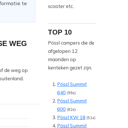
formatie te
scooter etc.
TOP 10
SE WEG
Pössl campers die de
afgelopen 12
maanden op
kenteken gezet zijn.
/of de weg op
buitenland.
Pössl Summit
640
(99x)
Pössl Summit
600
(82x)
Pössl KW 18
(51x)
Pössl Summit