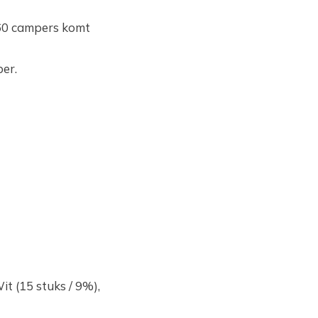
160 campers komt
er.
t (15 stuks / 9%),