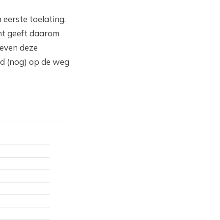
n eerste toelating.
ht geeft daarom
geven deze
nd (nog) op de weg