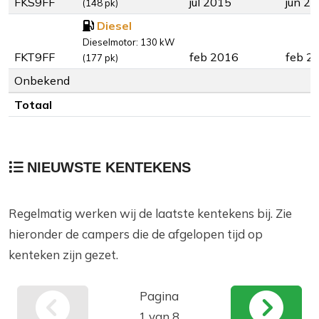
FKS9FF
jul 2015
jun 2
(148 pk)
Diesel
Dieselmotor: 130 kW
FKT9FF
feb 2016
feb 2
(177 pk)
Onbekend
Totaal
NIEUWSTE KENTEKENS
Regelmatig werken wij de laatste kentekens bij. Zie
hieronder de campers die de afgelopen tijd op
kenteken zijn gezet.
Pagina
1 van 8