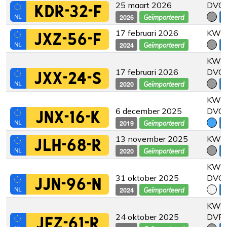
25 maart 2026
DVC
KDR-32-F
2026
€
Geïmporteerd
17 februari 2026
KW 2
JXZ-56-F
2024
€
Geïmporteerd
KW 2
17 februari 2026
DVC
JXX-24-S
2020
€
Geïmporteerd
KW 2
6 december 2025
DVC
JNX-16-K
2019
€
Geïmporteerd
13 november 2025
KW 2
JLH-68-R
2020
€
Geïmporteerd
KW 2
31 oktober 2025
DVC
JJN-96-N
2024
€
Geïmporteerd
KW 2
24 oktober 2025
DVF
JFZ-61-R