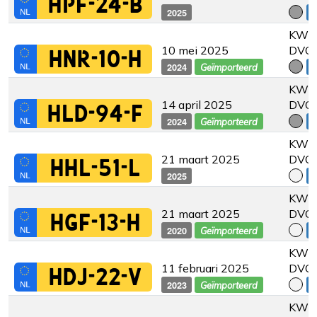
HPF-24-B
2025
€
KW 2
10 mei 2025
DVC
HNR-10-H
2024
€
Geïmporteerd
KW 2
14 april 2025
DVC
HLD-94-F
2024
€
Geïmporteerd
KW 2
21 maart 2025
DVC
HHL-51-L
2025
€
KW 2
21 maart 2025
DVC
HGF-13-H
2020
€
Geïmporteerd
KW 2
11 februari 2025
DVC
HDJ-22-V
2023
€
Geïmporteerd
KW 2