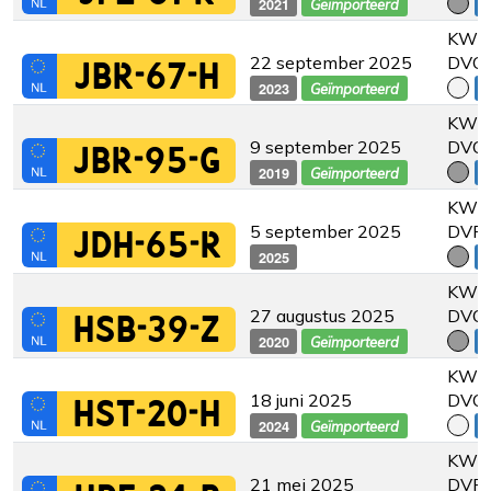
2021
€
Geïmporteerd
KW 2
22 september 2025
DVC
JBR-67-H
2023
€
Geïmporteerd
KW 2
9 september 2025
DVC
JBR-95-G
2019
€
Geïmporteerd
KW 2
5 september 2025
DVF
JDH-65-R
2025
€
KW 2
27 augustus 2025
DVC
HSB-39-Z
2020
€
Geïmporteerd
KW 2
18 juni 2025
DVC
HST-20-H
2024
€
Geïmporteerd
KW 2
21 mei 2025
DVF