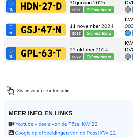
30 januari 2025
DVF
HDN-27-D
2021
€
Geïmporteerd
KW02
11 november 2024
003 
GSJ-47-N
2013
€
Geïmporteerd
KW 2
23 oktober 2024
DVC
GPL-63-T
2022
€
Geïmporteerd
Swipe voor alle informatie
MEER INFO EN LINKS
Youtube video's van de Pössl KW 22
Google op afbeeldingen van de Pössl KW 22