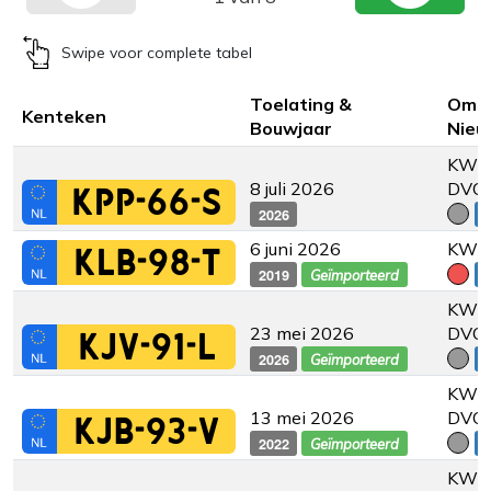
Swipe voor complete tabel
Toelating &
Omsc
Kenteken
Bouwjaar
Nieu
KW 2
8 juli 2026
DVC
KPP-66-S
2026
€
6 juni 2026
KW 2
KLB-98-T
2019
€
Geïmporteerd
KW 2
23 mei 2026
DVC
KJV-91-L
2026
€
Geïmporteerd
KW 2
13 mei 2026
DVC
KJB-93-V
2022
€
Geïmporteerd
KW 2