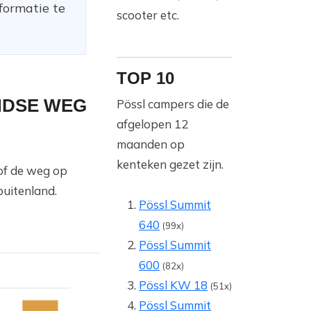
formatie te
scooter etc.
TOP 10
NDSE WEG
Pössl campers die de
afgelopen 12
maanden op
kenteken gezet zijn.
/of de weg op
buitenland.
Pössl Summit
640
(99x)
Pössl Summit
600
(82x)
Pössl KW 18
(51x)
Pössl Summit