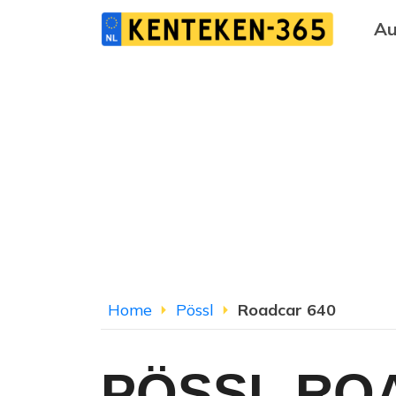
Au
Home
Pössl
Roadcar 640
PÖSSL RO