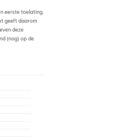
en eerste toelating.
ht geeft daarom
geven deze
nd (nog) op de