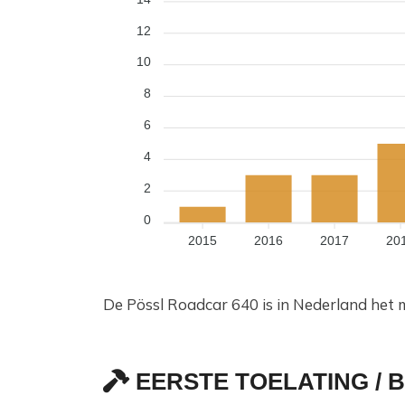
12
10
8
6
4
2
0
2015
2016
2017
20
De Pössl Roadcar 640 is in Nederland het 
EERSTE TOELATING / 