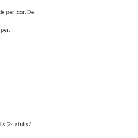
e per jaar. De
per.
s (24 stuks /