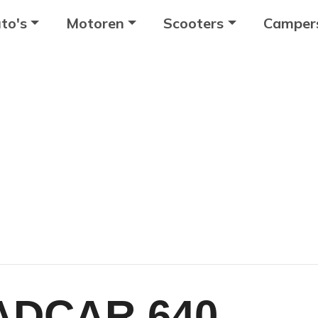
to's
Motoren
Scooters
Camper
ADCAR 640