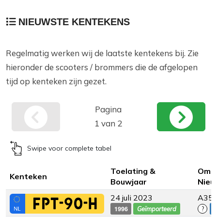
NIEUWSTE KENTEKENS
Regelmatig werken wij de laatste kentekens bij. Zie
hieronder de scooters / brommers die de afgelopen
tijd op kenteken zijn gezet.
Pagina
1 van 2
Swipe voor complete tabel
Toelating &
Omsc
Kenteken
Bouwjaar
Nieu
24 juli 2023
A35
FPT-90-H
1996
Geïmporteerd
?