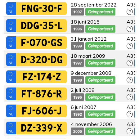
28 september 2022
A35-
FNG-30-F
1997
Geïmporteerd
?
18 juni 2015
A35
DDG-35-L
1996
Geïmporteerd
?
31 januari 2012
A35
F-070-GS
1999
Geïmporteerd
?
18 maart 2009
A35
D-320-DG
1997
Geïmporteerd
?
9 december 2008
A35
FZ-174-Z
1998
Geïmporteerd
?
2 juli 2008
A35
FT-876-R
1996
Geïmporteerd
?
6 juni 2007
A35
FJ-606-J
1992
Geïmporteerd
?
4 november 2006
A35
DZ-339-X
2005
Geïmporteerd
?