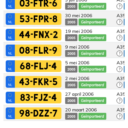
03-FTR-6
2005
Geïmporteerd
?
30 mei 2006
A35
53-FPR-8
2005
Geïmporteerd
?
19 mei 2006
A35
44-FNX-2
2005
Geïmporteerd
?
9 mei 2006
A35
08-FLR-9
2005
Geïmporteerd
?
5 mei 2006
A35
68-FLJ-4
2005
Geïmporteerd
?
2 mei 2006
A35
43-FKR-5
2005
Geïmporteerd
?
27 april 2006
A35
83-FJZ-4
2005
Geïmporteerd
?
20 maart 2006
A35
98-DZZ-7
2005
Geïmporteerd
?