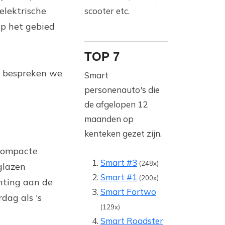
elektrische
scooter etc.
op het gebied
TOP 7
en bespreken we
Smart
personenauto's die
de afgelopen 12
maanden op
kenteken gezet zijn.
 compacte
Smart #3
(248x)
glazen
Smart #1
(200x)
hting aan de
Smart Fortwo
dag als 's
(129x)
Smart Roadster