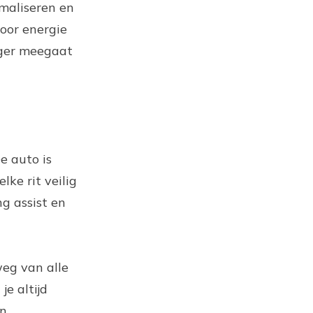
maliseren en
oor energie
nger meegaat
e auto is
ke rit veilig
g assist en
eg van alle
e altijd
an