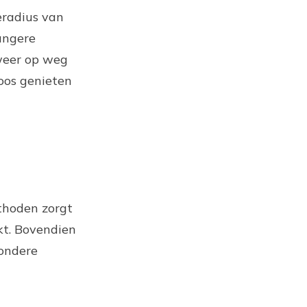
eradius van
langere
 weer op weg
loos genieten
thoden zorgt
kt. Bovendien
zondere