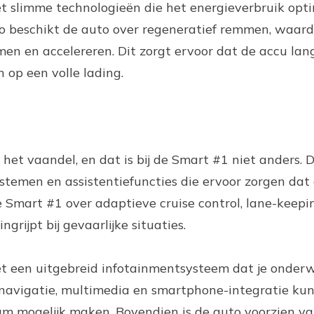
t slimme technologieën die het energieverbruik opti
Zo beschikt de auto over regeneratief remmen, waard
en en accelereren. Dit zorgt ervoor dat de accu la
 op een volle lading.
n het vaandel, en dat is bij de Smart #1 niet anders. D
temen en assistentiefuncties die ervoor zorgen dat el
e Smart #1 over adaptieve cruise control, lane-keepin
ijpt bij gevaarlijke situaties.
t een uitgebreid infotainmentsysteem dat je onderw
navigatie, multimedia en smartphone-integratie kun j
aam mogelijk maken. Bovendien is de auto voorzien v