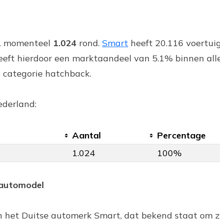
1
momenteel
1.024
rond.
Smart
heeft 20.116 voertui
eeft hierdoor een marktaandeel van 5.1% binnen all
e categorie hatchback.
ederland:
Aantal
Percentage
1.024
100%
 automodel
n het Duitse automerk Smart, dat bekend staat om z