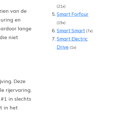
(21x)
zien van de
Smart Forfour
turing en
(19x)
aardoor lange
Smart Smart
(7x)
die niet
Smart Electric
Drive
(1x)
jving. Deze
 rijervaring.
1 in slechts
t in het