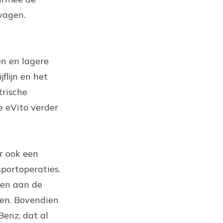
wagen.
n en lagere
lijn en het
trische
e eVito verder
r ook een
sportoperaties.
oen aan de
gen. Bovendien
enz, dat al