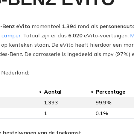
-Benz eVito
momenteel
1.394
rond als
personenaut
 camper
. Totaal zijn er dus
6.020
eVito-voertuigen.
M
 op kenteken staan. De eVito heeft hierdoor een ma
s-Benz. De carrosserie is ingedeeld als mpv (97%) e
n Nederland:
Aantal
Percentage
1.393
99.9%
1
0.1%
he bestelwagen van de toekomst