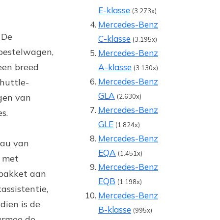
E-klasse
(3.273x)
Mercedes-Benz
 De
C-klasse
(3.195x)
 bestelwagen,
Mercedes-Benz
een breed
A-klasse
(3.130x)
Mercedes-Benz
huttle-
GLA
gen van
(2.630x)
Mercedes-Benz
s.
GLE
(1.824x)
Mercedes-Benz
eau van
EQA
(1.451x)
, met
Mercedes-Benz
 pakket aan
EQB
(1.198x)
assistentie,
Mercedes-Benz
dien is de
B-klasse
(995x)
aarmee de