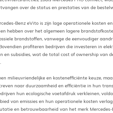
ntvangen over de status en prestaties van de bestel
cedes-Benz eVito is zijn lage operationele kosten en
gen hebben over het algemeen lagere brandstofkoste
siele brandstoffen, vanwege de eenvoudiger aandrijf
vendien profiteren bedrijven die investeren in elek
 en subsidies, wat de total cost of ownership van d
.
een milieuvriendelijke en kostenefficiënte keuze, maa
streven naar duurzaamheid en efficiëntie in hun tran
drijven hun ecologische voetafdruk verkleinen, vold
ebied van emissies en hun operationele kosten verla
putatie en betrouwbaarheid van het merk Mercedes-B