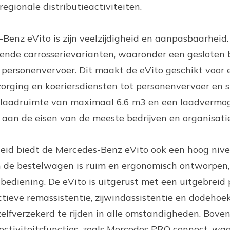
egionale distributieactiviteiten.
enz eVito is zijn veelzijdigheid en aanpasbaarheid.
llende carrosserievarianten, waaronder een gesloten
 personenvervoer. Dit maakt de eVito geschikt voor 
orging en koeriersdiensten tot personenvervoer en s
en laadruimte van maximaal 6,6 m3 en een laadvermo
aan de eisen van de meeste bedrijven en organisatie
heid biedt de Mercedes-Benz eVito ook een hoog niv
van de bestelwagen is ruim en ergonomisch ontworpen
 bediening. De eVito is uitgerust met een uitgebreid
tieve remassistentie, zijwindassistentie en dodehoek
elfverzekerd te rijden in alle omstandigheden. Boven
ctiviteitsfuncties, zoals Mercedes PRO connect, w