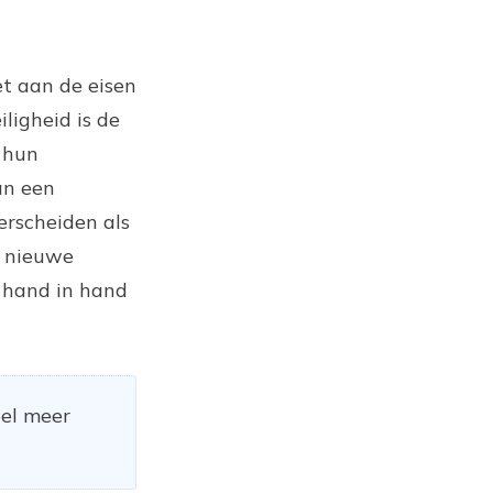
t aan de eisen
ligheid is de
n hun
an een
erscheiden als
n nieuwe
 hand in hand
eel meer