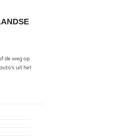
LANDSE
/of de weg op
uto's uit het