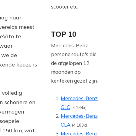
scooter etc.
aag naar
werelds meest
TOP 10
eVito te
 waar
Mercedes-Benz
personenauto's die
n we de
de afgelopen 12
kende keuze is
maanden op
kenteken gezet zijn.
 volledig
Mercedes-Benz
een schonere en
GLC
(4.184x)
 vermogen
Mercedes-Benz
 soepele
CLA
(4.103x)
al 150 km, wat
Mercedes-Benz