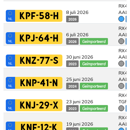
RX45
8 juli 2026
AAL
KPF-58-H
2026
€
RX45
6 juli 2026
AAL
KPJ-64-H
2026
€
Geïmporteerd
RX45
30 juni 2026
AAL
KNZ-77-S
2023
€
Geïmporteerd
RX45
25 juni 2026
AAL
KNP-41-N
2024
€
Geïmporteerd
RX45
23 juni 2026
TGRE
KNJ-29-X
2023
€
Geïmporteerd
RX45
19 juni 2026
AAL
KNF-12-K