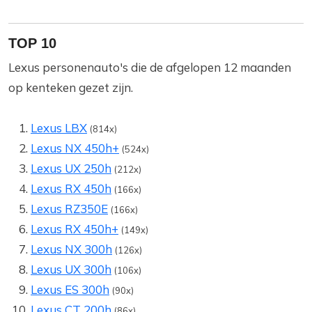
TOP 10
Lexus personenauto's die de afgelopen 12 maanden
op kenteken gezet zijn.
Lexus LBX
(814x)
Lexus NX 450h+
(524x)
Lexus UX 250h
(212x)
Lexus RX 450h
(166x)
Lexus RZ350E
(166x)
Lexus RX 450h+
(149x)
Lexus NX 300h
(126x)
Lexus UX 300h
(106x)
Lexus ES 300h
(90x)
Lexus CT 200h
(86x)