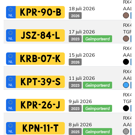
RX45
18 juli 2026
AAL
KPR-90-B
2026
€
RX45
17 juli 2026
TGRE
JSZ-84-L
2023
€
Geïmporteerd
RX45
15 juli 2026
AAL
KRB-07-K
2026
€
RX45
11 juli 2026
AAL
KPT-39-S
2023
€
Geïmporteerd
RX45
9 juli 2026
TGRE
KPR-26-J
2023
€
Geïmporteerd
RX45
8 juli 2026
AAL
KPN-11-T
2025
€
Geïmporteerd