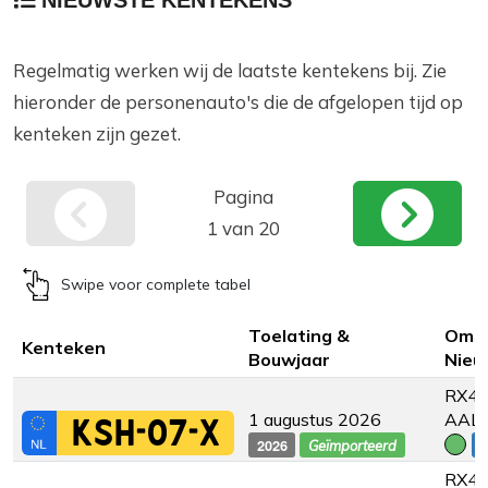
NIEUWSTE KENTEKENS
Regelmatig werken wij de laatste kentekens bij. Zie
hieronder de personenauto's die de afgelopen tijd op
kenteken zijn gezet.
Pagina
1 van 20
Swipe voor complete tabel
Toelating &
Omsc
Kenteken
Bouwjaar
Nieu
RX45
1 augustus 2026
AAL
KSH-07-X
2026
€
Geïmporteerd
RX45