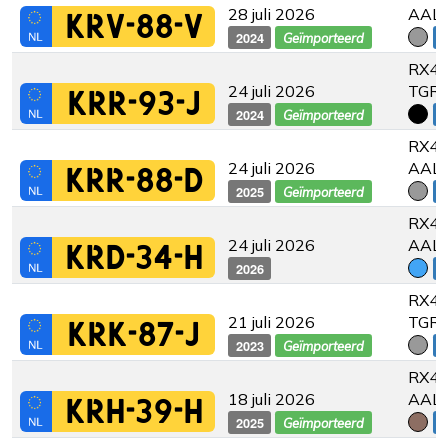
28 juli 2026
AAL
KRV-88-V
2024
€
Geïmporteerd
RX45
24 juli 2026
TGRE
KRR-93-J
2024
€
Geïmporteerd
RX45
24 juli 2026
AAL
KRR-88-D
2025
€
Geïmporteerd
RX45
24 juli 2026
AAL
KRD-34-H
2026
€
RX45
21 juli 2026
TGRE
KRK-87-J
2023
€
Geïmporteerd
RX45
18 juli 2026
AAL
KRH-39-H
2025
€
Geïmporteerd