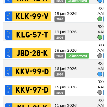
2026
€
Geïmporteerd
RX45
19 juni 2026
AAL
KLK-99-V
2026
€
RX45
19 juni 2026
AAL
KLG-57-T
2026
€
RX45
18 juni 2026
AAL
JBD-28-K
2023
€
Geïmporteerd
RX45
16 juni 2026
AAL
KKV-99-D
2026
€
RX45
15 juni 2026
AAL
KKV-97-D
2026
€
RX45
11 juni 2026
AAL