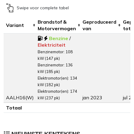
Swipe voor complete tabel
Brandstof &
Geproduceerd
Gep
Variant
Motorvermogen
van
tot
Benzine
/
Elektriciteit
Benzinemotor: 108
kW (147 pk)
Benzinemotor: 136
kW (185 pk)
Elektromotor(en): 134
kW (182 pk)
Elektromotor(en): 174
AALH16(W)
jan 2023
jul 2
kW (237 pk)
Totaal