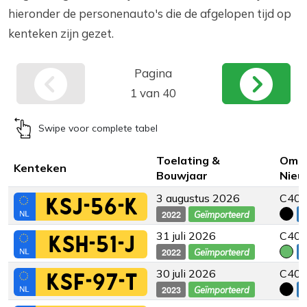
hieronder de personenauto's die de afgelopen tijd op
kenteken zijn gezet.
Pagina
1 van 40
Swipe voor complete tabel
Toelating &
Omsc
Kenteken
Bouwjaar
Nieu
3 augustus 2026
C40 -
KSJ-56-K
2022
€
Geïmporteerd
31 juli 2026
C40 
KSH-51-J
2022
€
Geïmporteerd
30 juli 2026
C40 -
KSF-97-T
2023
€
Geïmporteerd