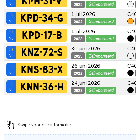
KPH-31-V
2022
€
Geïmporteerd
1 juli 2026
C40 -
KPD-34-G
2023
€
Geïmporteerd
1 juli 2026
C40 -
KPD-17-B
2023
€
Geïmporteerd
30 juni 2026
C40 -
KNZ-72-S
2023
€
Geïmporteerd
26 juni 2026
C40 -
KNS-83-X
2022
€
Geïmporteerd
24 juni 2026
C40 
KNN-36-H
2023
€
Geïmporteerd
Swipe voor alle informatie