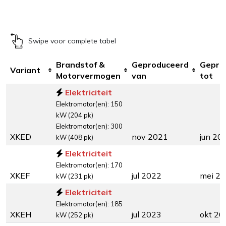
Swipe voor complete tabel
Brandstof &
Geproduceerd
Gepro
Variant
Motorvermogen
van
tot
Elektriciteit
Elektromotor(en): 150
kW (204 pk)
Elektromotor(en): 300
XKED
nov 2021
jun 20
kW (408 pk)
Elektriciteit
Elektromotor(en): 170
XKEF
jul 2022
mei 2
kW (231 pk)
Elektriciteit
Elektromotor(en): 185
XKEH
jul 2023
okt 20
kW (252 pk)