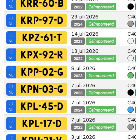
KRR-60-B
2022
€
Geïmporteerd
23 juli 2026
C40 
KRP-97-D
2024
€
Geïmporteerd
14 juli 2026
C40 -
KPZ-61-T
2023
€
Geïmporteerd
13 juli 2026
C40 
KPX-92-R
2022
€
Geïmporteerd
8 juli 2026
C40 -
KPP-02-G
2023
€
Geïmporteerd
7 juli 2026
C40 
KPN-03-G
2023
€
Geïmporteerd
7 juli 2026
C40 
KPL-45-D
2024
€
Geïmporteerd
7 juli 2026
C40 -
KPL-17-D
2022
€
Geïmporteerd
3 juli 2026
C40 